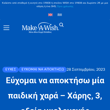
Καλέστε από σταθερό ή κινητό στο 19808 ή στείλτε WISH στο 19808 και δωρίστε 2€ με μια
κλήση ή ένα SMS,
Όροι χρέωσης
28 Σεπτεμβρίου, 2023
ΕΥΧΈΣ
ΕΎΧΟΜΑΙ ΝΑ ΑΠΟΚΤΉΣΩ
Εύχομαι να αποκτήσω μία
παιδική χαρά – Χάρης, 3,