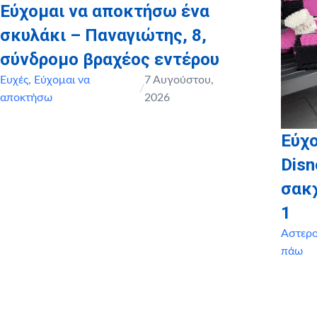
Εύχομαι να αποκτήσω ένα
σκυλάκι – Παναγιώτης, 8,
σύνδρομο βραχέος εντέρου
Ευχές
,
Εύχομαι να
7 Αυγούστου,
/
αποκτήσω
2026
Εύχο
Disn
σακ
1
Αστερ
πάω