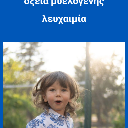
οξεία μυελογενής
λευχαιμία