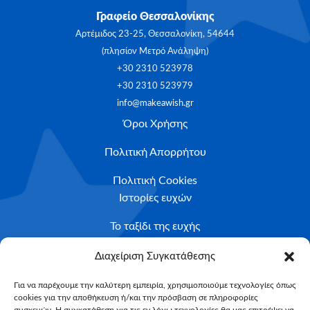
Γραφείο Θεσσαλονίκης
Αρτέμιδος 23-25, Θεσσαλονίκη, 54644
(πλησίον Μετρό Ανάληψη)
+30 2310 523978
+30 2310 523979
info@makeawish.gr
Όροι Χρήσης
Πολιτική Απορρήτου
Πολιτική Cookies
Ιστορίες ευχών
Το ταξίδι της ευχής
Κριτήρια Καταλληλότητας
Διαχείριση Συγκατάθεσης
Υποβολή Αιτήματος
Για να παρέχουμε την καλύτερη εμπειρία, χρησιμοποιούμε τεχνολογίες όπως
cookies για την αποθήκευση ή/και την πρόσβαση σε πληροφορίες
NEWSLETTER