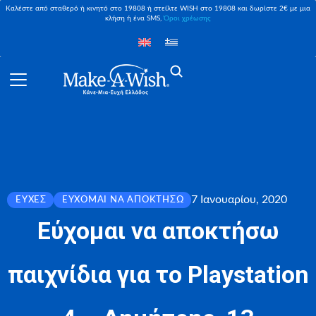
Καλέστε από σταθερό ή κινητό στο 19808 ή στείλτε WISH στο 19808 και δωρίστε 2€ με μια
κλήση ή ένα SMS,
Όροι χρέωσης
7 Ιανουαρίου, 2020
ΕΥΧΈΣ
ΕΎΧΟΜΑΙ ΝΑ ΑΠΟΚΤΉΣΩ
Εύχομαι να αποκτήσω
παιχνίδια για το Playstation