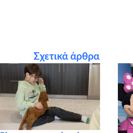
τους εθελοντές μας: Τάνια Γεωργουλέτη, Σίσσυ Μιχαηλίδου,
Αντωνία Φορτετζανού
τους χορηγούς σε είδος: Public, Sony Hellas, TGI Fridays,
Blue Rent a Car, Ζαχαροπλαστείο Ζατζηφωτίου, Attica,
Maison Marasil, Photos by Red Carpet
Σχετικά άρθρα
τις εταιρείες του Ομίλου ΕΛΛΑΚΤΩΡ για την υιοθεσία του
σταδίου εκμαίευσης όλων των Ευχών για το 2019 (ΑΚΤΩΡ,
ΗΛΕΚΤΩΡ, ΕΛ.ΤΕΧ. ΑΝΕΜΟΣ, ΑΤΤΙΚΗ ΟΔΟΣ, ΑΤΤΙΚΕΣ
ΔΙΑΔΡΟΜΕΣ, REDS)