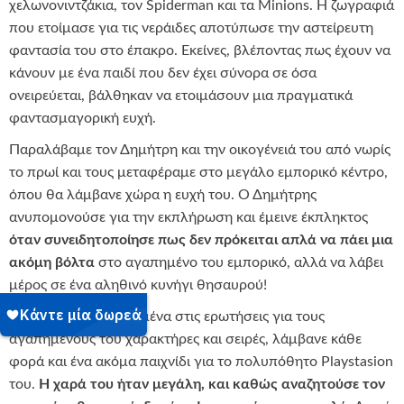
χελωνονιντζάκια, τον Spiderman και τα Minions. Η ζωγραφιά
που ετοίμασε για τις νεράιδες αποτύπωσε την αστείρευτη
φαντασία του στο έπακρο. Εκείνες, βλέποντας πως έχουν να
κάνουν με ένα παιδί που δεν έχει σύνορα σε όσα
ονειρεύεται, βάλθηκαν να ετοιμάσουν μια πραγματικά
φαντασμαγορική ευχή.
Παραλάβαμε τον Δημήτρη και την οικογένειά του από νωρίς
το πρωί και τους μεταφέραμε στο μεγάλο εμπορικό κέντρο,
όπου θα λάμβανε χώρα η ευχή του. Ο Δημήτρης
ανυπομονούσε για την εκπλήρωση και έμεινε έκπληκτος
όταν συνειδητοποίησε πως δεν πρόκειται απλά να πάει μια
ακόμη βόλτα
στο αγαπημένο του εμπορικό, αλλά να λάβει
μέρος σε ένα αληθινό κυνήγι θησαυρού!
Απαντώντας επιτυχημένα στις ερωτήσεις για τους
αγαπημένους του χαρακτήρες και σειρές, λάμβανε κάθε
φορά και ένα ακόμα παιχνίδι για το πολυπόθητο Playstasion
του.
Η χαρά του ήταν μεγάλη, και καθώς αναζητούσε τον