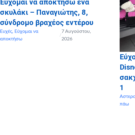
Εύχομαι να αποκτήσω ένα
σκυλάκι – Παναγιώτης, 8,
σύνδρομο βραχέος εντέρου
Ευχές
,
Εύχομαι να
7 Αυγούστου,
/
αποκτήσω
2026
Εύχο
Disn
σακ
1
Αστερ
πάω