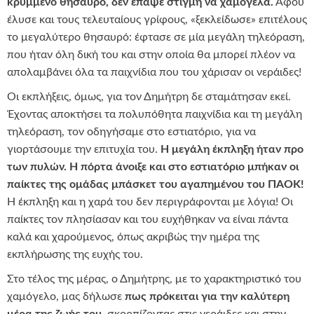
κρυμμένο θησαυρό, δεν έπαψε στιγμή να χαμογελά.
Αφού
έλυσε και τους τελευταίους γρίφους, «ξεκλείδωσε» επιτέλους
το μεγαλύτερο θησαυρό: έφτασε σε μία μεγάλη τηλεόραση,
που ήταν όλη δική του και στην οποία θα μπορεί πλέον να
απολαμβάνει όλα τα παιχνίδια που του χάρισαν οι νεράιδες!
Οι εκπλήξεις, όμως, για τον Δημήτρη δε σταμάτησαν εκεί.
Έχοντας αποκτήσει τα πολυπόθητα παιχνίδια και τη μεγάλη
τηλεόραση, τον οδηγήσαμε στο εστιατόριο, για να
γιορτάσουμε την επιτυχία του.
Η μεγάλη έκπληξη ήταν προ
των πυλών. Η πόρτα άνοιξε και στο εστιατόριο μπήκαν οι
παίκτες της ομάδας μπάσκετ του αγαπημένου του ΠΑΟΚ!
Η έκπληξη και η χαρά του δεν περιγράφονται με λόγια! Οι
παίκτες τον πλησίασαν και του ευχήθηκαν να είναι πάντα
καλά και χαρούμενος, όπως ακριβώς την ημέρα της
εκπλήρωσης της ευχής του.
Στο τέλος της μέρας, ο Δημήτρης, με το χαρακτηριστικό του
χαμόγελο, μας δήλωσε
πως πρόκειται για την καλύτερη
μέρα της ζωής του
, σκορπίζοντας στις νεράιδες και στην