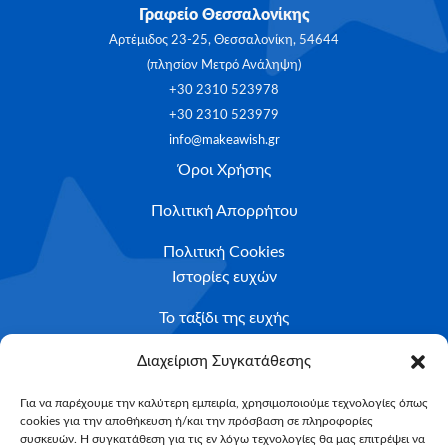
Γραφείο Θεσσαλονίκης
Αρτέμιδος 23-25, Θεσσαλονίκη, 54644
(πλησίον Μετρό Ανάληψη)
+30 2310 523978
+30 2310 523979
info@makeawish.gr
Όροι Χρήσης
Πολιτική Απορρήτου
Πολιτική Cookies
Ιστορίες ευχών
Το ταξίδι της ευχής
Κριτήρια Καταλληλότητας
Διαχείριση Συγκατάθεσης
Υποβολή Αιτήματος
Για να παρέχουμε την καλύτερη εμπειρία, χρησιμοποιούμε τεχνολογίες όπως
cookies για την αποθήκευση ή/και την πρόσβαση σε πληροφορίες
NEWSLETTER
συσκευών. Η συγκατάθεση για τις εν λόγω τεχνολογίες θα μας επιτρέψει να