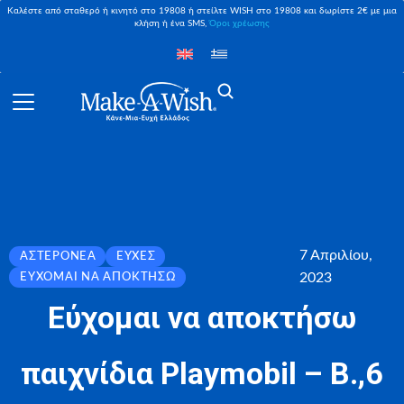
Καλέστε από σταθερό ή κινητό στο 19808 ή στείλτε WISH στο 19808 και δωρίστε 2€ με μια
κλήση ή ένα SMS,
Όροι χρέωσης
7 Απριλίου,
ΑΣΤΕΡΟΝΈΑ
ΕΥΧΈΣ
2023
ΕΎΧΟΜΑΙ ΝΑ ΑΠΟΚΤΉΣΩ
Εύχομαι να αποκτήσω
παιχνίδια Playmobil – Β.,6