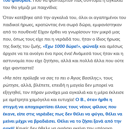
του ψιθύρισε.
Πού να φανταζόταν πως σύντομα η αγκαλιά
του θα γέμιζε με παιχνίδια;
Όταν κατέβηκε από την αγκαλιά του, όλοι οι αγαπημένοι του
παιδικοί ήρωες, κρατώντας ένα σωρό δώρα, εμφανίστηκαν
από το πουθενά! Είχαν έρθει να γνωρίσουν τον μικρό μας
που, όπως τους είχε πει η νεράιδά του, ήταν ο ίδιος ήρωας
της δικής του ζωής.
«
Έχω 1000 δώρα
!», φώναξε
και αμέσως
άρχισε να τα ανοίγει ένα προς ένα! Ανάμεσά τους ήταν και η
αστυνομία που είχε ζητήσει, αλλά και πολλά άλλα που ούτε
είχε φανταστεί!
«
Μα πότε πρόλαβε να σας το πει ο Άγιος Βασίλης;»,
τους
ρώτησε, αλλά, βλέπετε, επειδή η μαγεία δεν μπορεί να
εξηγηθεί, τον πήραν μονάχα μια αγκαλιά και η μέρα έκλεισε
με αμέτρητα χαμόγελα και ευτυχία!
Ο Β., όταν ήρθε η
στιγμή να αποχαιρετίσει όλους τους νέους φίλους που
έκανε, είπε στις νεράιδες πως δεν θέλει να φύγει, θέλει να
μείνει μέχρι να βραδιάσει. Θέλει να το ζήσει ξανά από την
αρχή!
Κανείς δεν ήθελε να αφήσει εκείνη την υπέροχη