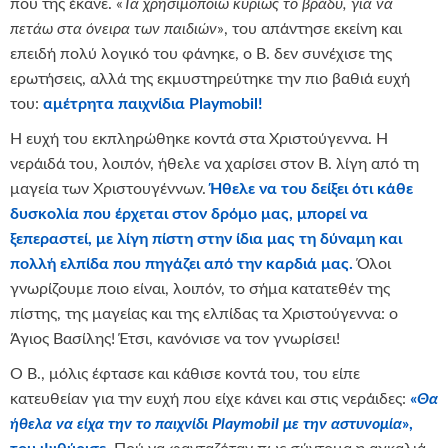
που της έκανε. «
Τα χρησιμοποιώ κυρίως το βράδυ, για να
πετάω στα όνειρα των παιδιών
», του απάντησε εκείνη και
επειδή πολύ λογικό του φάνηκε, ο Β. δεν συνέχισε της
ερωτήσεις, αλλά της εκμυστηρεύτηκε την πιο βαθιά ευχή
του:
αμέτρητα παιχνίδια
Playmobil
!
Η ευχή του εκπληρώθηκε κοντά στα Χριστούγεννα. Η
νεράιδά του, λοιπόν, ήθελε να χαρίσει στον Β. λίγη από τη
μαγεία των Χριστουγέννων.
Ήθελε να του δείξει ότι κάθε
δυσκολία που έρχεται στον δρόμο μας, μπορεί να
ξεπεραστεί, με λίγη πίστη στην ίδια μας τη δύναμη και
πολλή ελπίδα που πηγάζει από την καρδιά μας.
Όλοι
γνωρίζουμε ποιο είναι, λοιπόν, το σήμα κατατεθέν της
πίστης, της μαγείας και της ελπίδας τα Χριστούγεννα: ο
Άγιος Βασίλης! Έτσι, κανόνισε να τον γνωρίσει!
Ο Β., μόλις έφτασε και κάθισε κοντά του, του είπε
κατευθείαν για την ευχή που είχε κάνει και στις νεράιδες:
«
Θα
ήθελα να είχα την το παιχνίδι
Playmobil
με την αστυνομία
»,