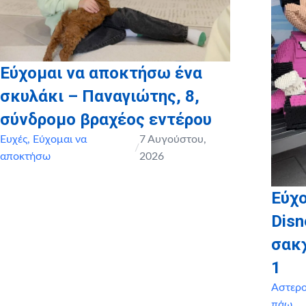
Εύχομαι να αποκτήσω ένα
σκυλάκι – Παναγιώτης, 8,
σύνδρομο βραχέος εντέρου
Ευχές
,
Εύχομαι να
7 Αυγούστου,
/
αποκτήσω
2026
Εύχο
Disn
σακ
1
Αστερ
πάω