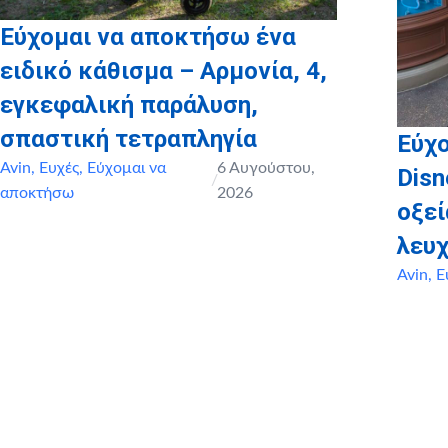
Εύχομαι να αποκτήσω ένα
ειδικό κάθισμα – Αρμονία, 4,
εγκεφαλική παράλυση,
σπαστική τετραπληγία
Εύχο
Avin
,
Ευχές
,
Εύχομαι να
6 Αυγούστου,
Disn
/
αποκτήσω
2026
οξε
λευχ
Avin
,
Ε