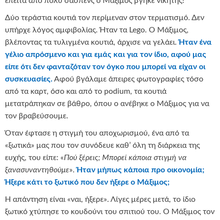
έπειτα από πολύ σασπένς ο Μάξιμος βγήκε νικητής!
Δύο τεράστια κουτιά τον περίμεναν στον τερματισμό. Δεν
υπήρχε λόγος αμφιβολίας. Ήταν τα Lego. Ο Μάξιμος,
βλέποντας τα τυλιγμένα κουτιά, άρχισε να γελάει.
Ήταν ένα
γέλιο απρόσμενο και για εμάς και για τον ίδιο, αφού μας
είπε ότι δεν φανταζόταν τον όγκο που μπορεί να είχαν οι
συσκευασίες.
Αφού βγάλαμε άπειρες φωτογραφίες τόσο
από τα καρτ, όσο και από το podium, τα κουτιά
μετατράπηκαν σε βάθρο, όπου ο ανέβηκε ο Μάξιμος για να
τον βραβεύσουμε.
Όταν έφτασε η στιγμή του αποχωρισμού, ένα από τα
«ξωτικά» μας που τον συνόδευε καθ’ όλη τη διάρκεια της
ευχής, του είπε: «
Πού ξέρεις; Μπορεί κάποια στιγμή να
ξανασυναντηθούμε
».
Ήταν μήπως κάποια προ οικονομία;
Ήξερε κάτι το ξωτικό που δεν ήξερε ο Μάξιμος;
Η απάντηση είναι «ναι, ήξερε». Λίγες μέρες μετά, το ίδιο
ξωτικό χτύπησε το κουδούνι του σπιτιού του. Ο Μάξιμος τον