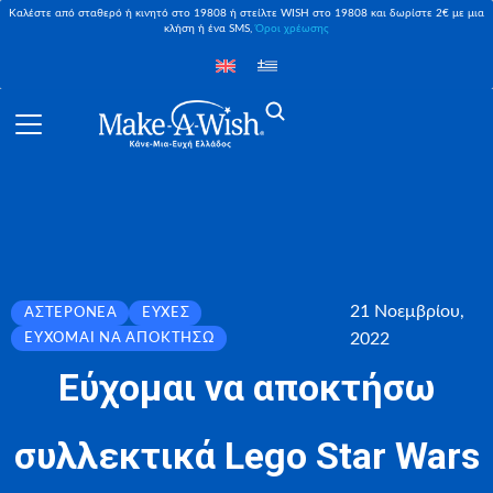
Καλέστε από σταθερό ή κινητό στο 19808 ή στείλτε WISH στο 19808 και δωρίστε 2€ με μια
κλήση ή ένα SMS,
Όροι χρέωσης
21 Νοεμβρίου,
ΑΣΤΕΡΟΝΈΑ
ΕΥΧΈΣ
2022
ΕΎΧΟΜΑΙ ΝΑ ΑΠΟΚΤΉΣΩ
Εύχομαι να αποκτήσω
συλλεκτικά Lego Star Wars