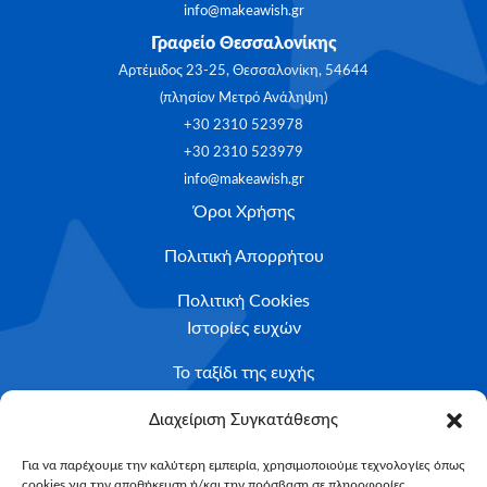
info@makeawish.gr
Γραφείο Θεσσαλονίκης
Αρτέμιδος 23-25, Θεσσαλονίκη, 54644
(πλησίον Μετρό Ανάληψη)
+30 2310 523978
+30 2310 523979
info@makeawish.gr
Όροι Χρήσης
Πολιτική Απορρήτου
Πολιτική Cookies
Ιστορίες ευχών
Το ταξίδι της ευχής
Κριτήρια Καταλληλότητας
Διαχείριση Συγκατάθεσης
Υποβολή Αιτήματος
Για να παρέχουμε την καλύτερη εμπειρία, χρησιμοποιούμε τεχνολογίες όπως
cookies για την αποθήκευση ή/και την πρόσβαση σε πληροφορίες