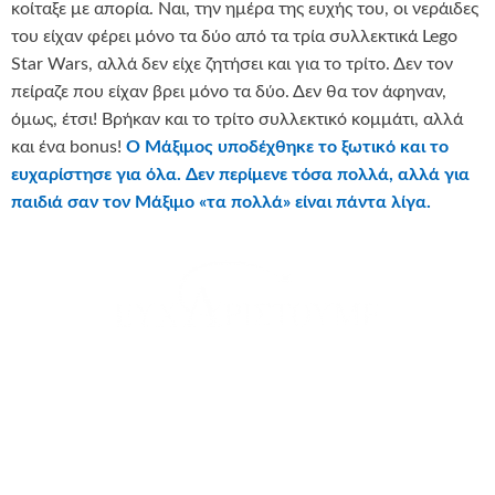
κοίταξε με απορία. Ναι, την ημέρα της ευχής του, οι νεράιδες
του είχαν φέρει μόνο τα δύο από τα τρία συλλεκτικά Lego
Star Wars, αλλά δεν είχε ζητήσει και για το τρίτο. Δεν τον
πείραζε που είχαν βρει μόνο τα δύο. Δεν θα τον άφηναν,
όμως, έτσι! Βρήκαν και το τρίτο συλλεκτικό κομμάτι, αλλά
και ένα bonus!
Ο Μάξιμος υποδέχθηκε το ξωτικό και το
ευχαρίστησε για όλα. Δεν περίμενε τόσα πολλά, αλλά για
παιδιά σαν τον Μάξιμο «τα πολλά» είναι πάντα λίγα.
θερμά όλα τα σχολεία που συμμετείχαν στο πρόγραμμα
Αστέρι της Ευχής και με την υποστήριξή τους εκπληρώσαμε
την ευχή του Μάξιμου!
Ευχαριστούμε θερμά τους εθελοντές που έλαβαν μέρος