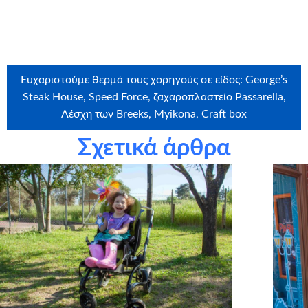
στην ευχή: Σκριμπόνης Κωνσταντίνος, Πάνος Νεοφύτου,
Ήβη Πολυχρονιάδου
Ευχαριστούμε θερμά τους χορηγούς σε είδος: George’s
Steak House, Speed Force, ζαχαροπλαστείο Passarella,
Λέσχη των Breeks, Myikona, Craft box
Σχετικά άρθρα
Ευχαριστούμε θερμά την εταιρεία
Craftbox.gr
για την
αποστολή birthday box – έκπληξη σε όλα τα παιδιά μας,
καθώς και το
myikona.gr
για τη χορηγία όλων των
προσωποποιημένων φωτογραφικών άλμπουμ των παιδιών
μας!