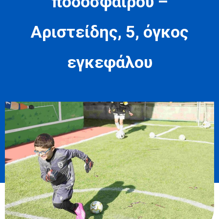
ποδοσφαίρου –
Αριστείδης, 5, όγκος
εγκεφάλου