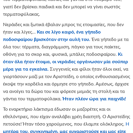
γιατί δεν βρίσκει παιδικά και δεν μπορεί να γίνει σωστός
τερματοφύλακας.
Νεράιδες και ξωτικά έβαλαν μπρος τις ετοιμασίες, που δεν
ήταν και λίγες…
Και σε λίγο καιρό, ένα γήπεδο
ποδοσφαίρου βρισκόταν στην αυλή του.
Ένα γήπεδο με τα
όλα του: τέρματα, διαγράμμιση, πάγκο για τους παίκτες,
οθόνη για το σκορ και, φυσικά, μπάλες ποδοσφαίρου.
Κι
όταν όλα ήταν έτοιμα, οι νεράιδες οργάνωσαν μία σούπερ
μέρα για τα εγκαίνια.
Συγγενείς και φίλοι ήταν όλοι εκεί, να
γιορτάσουν μαζί με τον Αριστείδη, ο οποίος ενθουσιασμένος
έκοψε την κορδέλα και όρμησε στο γήπεδο. Αμέσως, άρχισε
να ανοίγει τα δώρα του και φόρεσε μεμιάς τη στολή και τα
γάντια του τερματοφύλακα.
Ήταν πλέον ώρα για παιχνίδι!
Το εναρκτήριο λάκτισμα έδωσαν οι μαζορέτες και οι
εθελόντριες, που είχαν αναλάβει χρέη διαιτητή. Ο Αριστείδης
πετούσε! Ήταν τόσο χαρούμενος, που έλαμπε ολόκληρος.
Η
μητέρα του, συγκινημένη, μας ευχαριστούσε και μας είπε