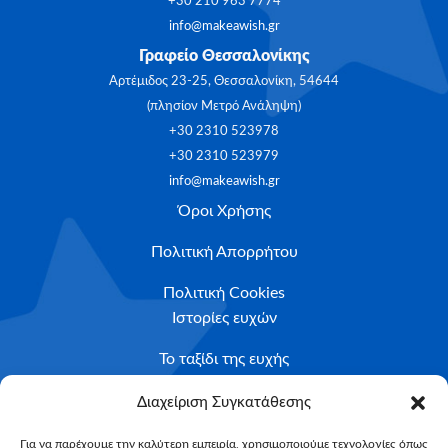
+30 210 963 7774
info@makeawish.gr
Γραφείο Θεσσαλονίκης
Αρτέμιδος 23-25, Θεσσαλονίκη, 54644
(πλησίον Μετρό Ανάληψη)
+30 2310 523978
+30 2310 523979
info@makeawish.gr
Όροι Χρήσης
Πολιτική Απορρήτου
Πολιτική Cookies
Ιστορίες ευχών
Το ταξίδι της ευχής
Κριτήρια Καταλληλότητας
Διαχείριση Συγκατάθεσης
Υποβολή Αιτήματος
Για να παρέχουμε την καλύτερη εμπειρία, χρησιμοποιούμε τεχνολογίες όπως