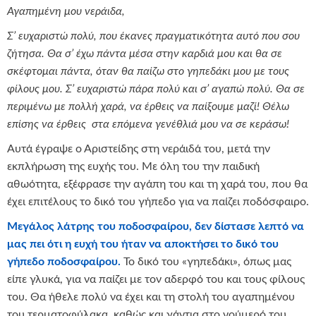
Αγαπημένη μου νεράιδα,
Σ’ ευχαριστώ πολύ, που έκανες πραγματικότητα αυτό που σου
ζήτησα. Θα σ’ έχω πάντα μέσα στην καρδιά μου και θα σε
σκέφτομαι πάντα, όταν θα παίζω στο γηπεδάκι μου με τους
φίλους μου. Σ’ ευχαριστώ πάρα πολύ και σ’ αγαπώ πολύ. Θα σε
περιμένω με πολλή χαρά, να έρθεις να παίξουμε μαζί! Θέλω
επίσης να έρθεις στα επόμενα γενέθλιά μου να σε κεράσω!
Αυτά έγραψε ο Αριστείδης στη νεράιδά του, μετά την
εκπλήρωση της ευχής του. Με όλη του την παιδική
αθωότητα, εξέφρασε την αγάπη του και τη χαρά του, που θα
έχει επιτέλους το δικό του γήπεδο για να παίζει ποδόσφαιρο.
Μεγάλος λάτρης του ποδοσφαίρου, δεν δίστασε λεπτό να
μας πει ότι η ευχή του ήταν να αποκτήσει το δικό του
γήπεδο ποδοσφαίρου.
Το δικό του «γηπεδάκι», όπως μας
είπε γλυκά, για να παίζει με τον αδερφό του και τους φίλους
του. Θα ήθελε πολύ να έχει και τη στολή του αγαπημένου
του τερματοφύλακα, καθώς και γάντια στο νούμερό του,