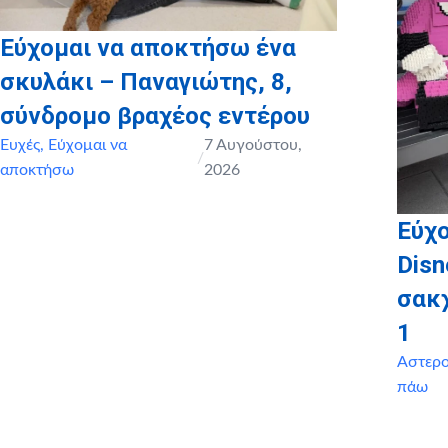
Εύχομαι να αποκτήσω ένα
σκυλάκι – Παναγιώτης, 8,
σύνδρομο βραχέος εντέρου
Ευχές
,
Εύχομαι να
7 Αυγούστου,
/
αποκτήσω
2026
Εύχο
Disn
σακ
1
Αστερ
πάω