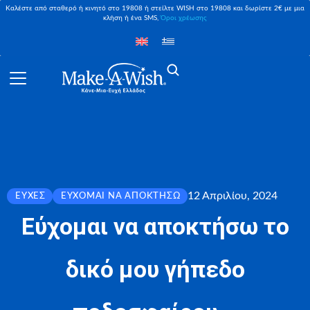
Καλέστε από σταθερό ή κινητό στο 19808 ή στείλτε WISH στο 19808 και δωρίστε 2€ με μια
κλήση ή ένα SMS,
Όροι χρέωσης
12 Απριλίου, 2024
ΕΥΧΈΣ
ΕΎΧΟΜΑΙ ΝΑ ΑΠΟΚΤΉΣΩ
Εύχομαι να αποκτήσω το
δικό μου γήπεδο