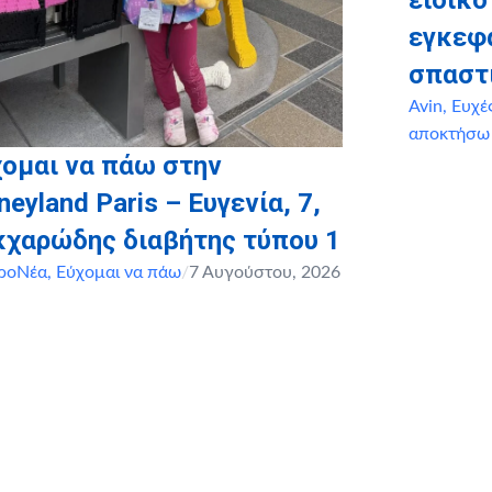
ειδικό
εγκεφ
σπαστ
Avin
,
Ευχέ
αποκτήσω
ομαι να πάω στην
neyland Paris – Ευγενία, 7,
κχαρώδης διαβήτης τύπου 1
ροΝέα
,
Εύχομαι να πάω
/
7 Αυγούστου, 2026