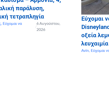
 κάθισμα – Αρμονία, 4,
αλική παράλυση,
ική τετραπληγία
Εύχομαι ν
ς
,
Εύχομαι να
6 Αυγούστου,
Disneyland
/
2026
οξεία λε
λευχαιμία
Avin
,
Εύχομαι ν