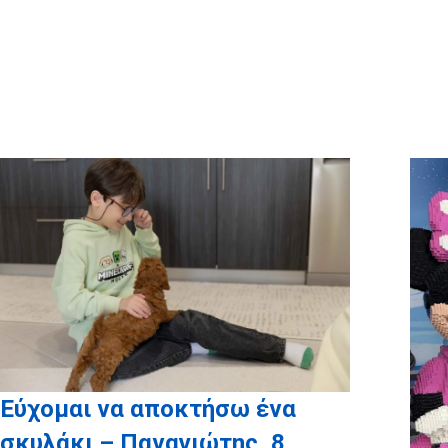
Ευχαριστούμε θερμά τους εθε
που έλαβαν μέρος στην ευχή: 
Boris, Γιάννης Καρβουνά
Εύχομαι να αποκτήσω ένα
σκυλάκι – Παναγιώτης, 8,