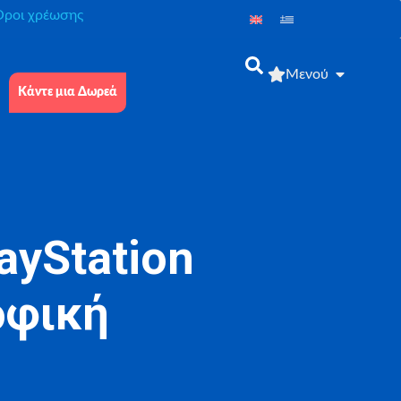
́ροι χρέωσης
Μενού
Κάντε μια Δωρεά
ayStation
οφική