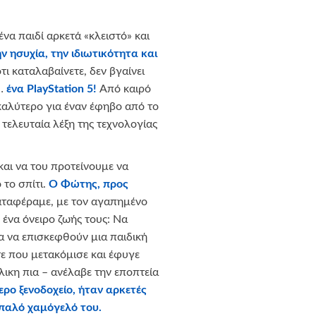
α παιδί αρκετά «κλειστό» και
ν ησυχία, την ιδιωτικότητα και
τι καταλαβαίνετε, δεν βγαίνει
ε…
ένα
PlayStation
5!
Από καιρό
καλύτερο για έναν έφηβο από το
 τελευταία λέξη της τεχνολογίας
αι να του προτείνουμε να
 το σπίτι.
Ο Φώτης, προς
ταφέραμε, με τον αγαπημένο
ένα όνειρο ζωής τους: Να
α να επισκεφθούν μια παιδική
τε που μετακόμισε και έφυγε
ικη πια – ανέλαβε την εποπτεία
ερο ξενοδοχείο, ήταν αρκετές
παλό χαμόγελό του.