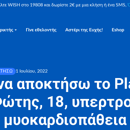
είλτε WISH στο 19808 και δωρίστε 2€ με μια κλήση ή ένα SMS,
Ο
ρικτής
Γίνε εθελοντής
Αστέρι της Ευχής!
Eshop
1 Ιουλίου, 2022
ΚΤΉΣΩ
να αποκτήσω το Pl
Φώτης, 18, υπερτρ
μυοκαρδιοπάθεια