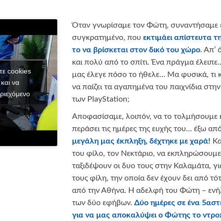
Όταν γνωρίσαμε τον Φώτη, συναντήσαμε έν
συγκρατημένο, που
εκτιμάει απίστευτα τη
το να βρίσκεται στον δικό του χώρο
.
Απ’ ό
και πολύ από το σπίτι. Ένα πράγμα έλειπ
τε cookies
μας έλεγε πόσο το ήθελε… Μα φυσικά, τι 
και να
να παίζει τα αγαπημένα του παιχνίδια στην
ριεχόμενο
των PlayStation;
Αποφασίσαμε, λοιπόν, να το τολμήσουμε κ
περάσει τις ημέρες της ευχής του… έξω από
μεγάλη μας έκπληξη, δέχτηκε με χαρά!
Κα
του φίλο, τον Νεκτάριο, να εκπληρώσουμε 
ταξιδέψουν οι δυο τους στην Καλαμάτα, γι
τους φίλη, την οποία δεν έχουν δει από τό
από την Αθήνα. Η αδελφή του Φώτη – ενήλ
των δύο εφήβων.
Δύο ημέρες σε ένα 5αστ
για να μας αποκαλύψει ο Φώτης το ντρο