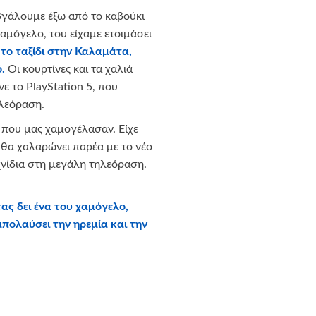
βγάλουμε έξω από το καβούκι
αμόγελο, του είχαμε ετοιμάσει
το ταξίδι στην Καλαμάτα,
.
Οι κουρτίνες και τα χαλιά
νε το PlayStation 5, που
λεόραση.
 που μας χαμογέλασαν. Είχε
υ θα χαλαρώνει παρέα με το νέο
χνίδια στη μεγάλη τηλεόραση.
ας δει ένα του χαμόγελο,
πολαύσει την ηρεμία και την