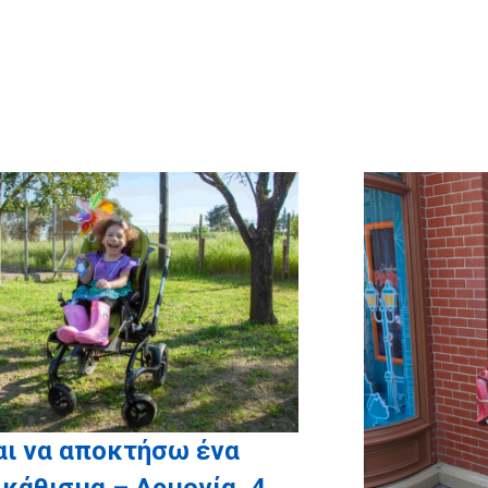
ριστούμε θερμά την εταιρεία
ox.gr
για την αποστολή birthday
 έκπληξη σε όλα τα παιδιά μας,
και το
myikona.gr
για τη χορηγία
ων των προσωποποιημένων
ραφικών άλμπουμ των παιδιών
μας!
αι να αποκτήσω ένα