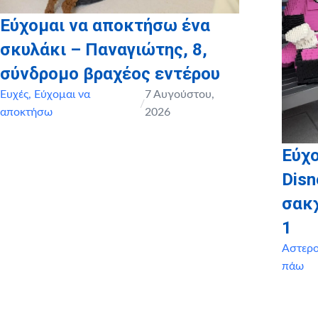
Εύχομαι να αποκτήσω ένα
σκυλάκι – Παναγιώτης, 8,
σύνδρομο βραχέος εντέρου
Ευχές
,
Εύχομαι να
7 Αυγούστου,
/
αποκτήσω
2026
Εύχο
Disn
σακ
1
Αστερ
πάω