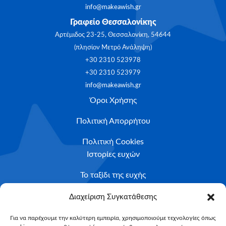
info@makeawish.gr
Γραφείο Θεσσαλονίκης
Αρτέμιδος 23-25, Θεσσαλονίκη, 54644
(πλησίον Μετρό Ανάληψη)
+30 2310 523978
+30 2310 523979
info@makeawish.gr
Όροι Χρήσης
Πολιτική Απορρήτου
Πολιτική Cookies
Ιστορίες ευχών
Το ταξίδι της ευχής
Κριτήρια Καταλληλότητας
Διαχείριση Συγκατάθεσης
Υποβολή Αιτήματος
Για να παρέχουμε την καλύτερη εμπειρία, χρησιμοποιούμε τεχνολογίες όπως