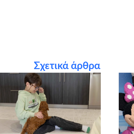
τους εθελοντές μας: Φανή Αγορογιάννη, Κατερίνα
Κωσταβάρα, Ευαγγελία Ψημμένου, Αργύρης Μπασιανάς
τους χορηγούς σε είδος: ΠΑΙΧΝΙΔΙΑ ΜΟΥΣΤΑΚΑΣ,
PlayStation Greece & Adriatic / Sony Hellas, Δήμος
Τρικκαίων, Decoworld Girgiris, Floulis Photographers Studio,
Thessalis Catering, Ζαχαροπλαστείο Μέλισσα, Ekrixis,
Πλαίσιο, Memoirs, Digital Wave, Craftbox, Μαρία Μπίτσιου
Σχετικά άρθρα
(ζαχαροτέχνης), Τώνια Δαλαμπύρα (ζαχαροτέχνης), Το
Κέντρον, Δημήτρης Φιντιρίκος, MyIkona
την εταιρεία Craftbox.gr για την αποστολή birthday box σε
όλα τα παιδιά μας