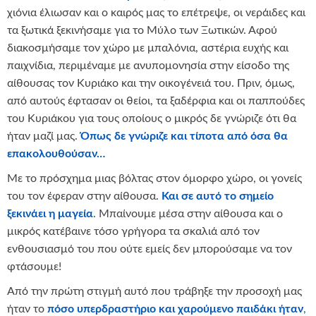
χιόνια έλιωσαν και ο καιρός μας το επέτρεψε, οι νεράιδες και
τα ξωτικά ξεκινήσαμε για το Μύλο των Ξωτικών. Αφού
διακοσμήσαμε τον χώρο με μπαλόνια, αστέρια ευχής και
παιχνίδια, περιμέναμε με ανυπομονησία στην είσοδο της
αίθουσας τον Κυριάκο και την οικογένειά του. Πριν, όμως,
από αυτούς έφτασαν οι θείοι, τα ξαδέρφια και οι παππούδες
του Κυριάκου για τους οποίους ο μικρός δε γνώριζε ότι θα
ήταν μαζί μας.
Όπως δε γνώριζε και τίποτα από όσα θα
επακολουθούσαν…
Με το πρόσχημα μιας βόλτας στον όμορφο χώρο, οι γονείς
του τον έφεραν στην αίθουσα.
Και σε αυτό το σημείο
ξεκινάει η μαγεία
.
Μπαίνουμε μέσα στην αίθουσα και ο
μικρός κατέβαινε τόσο γρήγορα τα σκαλιά από τον
ενθουσιασμό του που ούτε εμείς δεν μπορούσαμε να τον
φτάσουμε!
Από την πρώτη στιγμή αυτό που τράβηξε την προσοχή μας
ήταν το
πόσο υπερδραστήριο και χαρούμενο παιδάκι ήταν
,