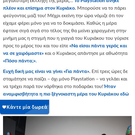
μεγαλύτερη έκπληξη της μέρας…
Το PlayStation ανήκε
πλέον και επίσημα στον Κυριάκο
.
Μπορούσε να το πάρει
φεύγοντας μαζί του! Μέχρι εκείνη την ώρα νόμιζε ότι τον
είχαμε φέρει μόνο για να το δοκιμάσει. Καθώς η μέρα
έφτανε σιγά σιγά στο τέλος της θα μείνει χαραγμένη στην
μνήμη μας η στιγμή που η γιαγιά του Κυριάκου του γύρισε
προς το μέρος του και του είπε
«Να είσαι πάντα γερός και
να σε χαιρόμαστε»
και ο Κυριάκος απάντησε με αθωότητα
«Πόσο πάντα;»
.
Ευχή δική μας είναι
να γίνει «Για πάντα»
.
Επί τρεις ώρες δε
σταμάτησε να παίζει – όχι μόνο Playstation – να γελάει και
να τρέχει παρά τον νάρθηκα στο ποδαράκι του!
Ήταν
αναμφισβήτητα η πιο ξέγνοιαστη μέρα του Κυριάκου εδώ
και έναν χρόνο…