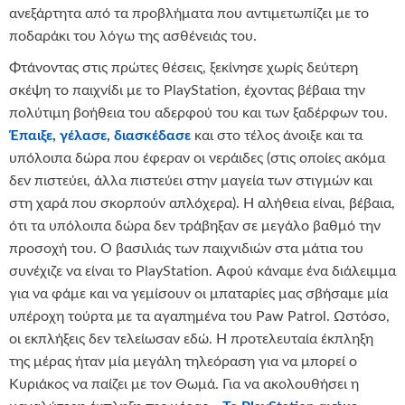
ανεξάρτητα από τα προβλήματα που αντιμετωπίζει με το
ποδαράκι του λόγω της ασθένειάς του.
Φτάνοντας στις πρώτες θέσεις, ξεκίνησε χωρίς δεύτερη
σκέψη το παιχνίδι με το PlayStation, έχοντας βέβαια την
πολύτιμη βοήθεια του αδερφού του και των ξαδέρφων του.
Έπαιξε, γέλασε, διασκέδασε
και στο τέλος άνοιξε και τα
υπόλοιπα δώρα που έφεραν οι νεράιδες (στις οποίες ακόμα
δεν πιστεύει, άλλα πιστεύει στην μαγεία των στιγμών και
στη χαρά που σκορπούν απλόχερα). Η αλήθεια είναι, βέβαια,
ότι τα υπόλοιπα δώρα δεν τράβηξαν σε μεγάλο βαθμό την
προσοχή του. Ο βασιλιάς των παιχνιδιών στα μάτια του
συνέχιζε να είναι το PlayStation. Αφού κάναμε ένα διάλειμμα
για να φάμε και να γεμίσουν οι μπαταρίες μας σβήσαμε μία
υπέροχη τούρτα με τα αγαπημένα του Paw Patrol. Ωστόσο,
οι εκπλήξεις δεν τελείωσαν εδώ. Η προτελευταία έκπληξη
της μέρας ήταν μία μεγάλη τηλεόραση για να μπορεί ο
Κυριάκος να παίζει με τον Θωμά. Για να ακολουθήσει η