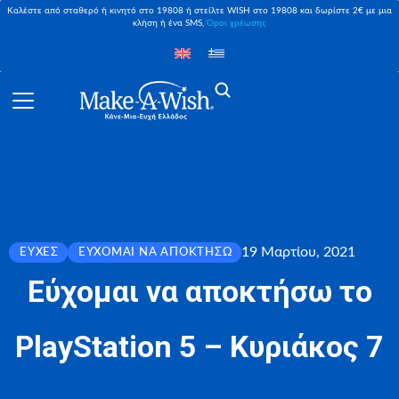
Καλέστε από σταθερό ή κινητό στο 19808 ή στείλτε WISH στο 19808 και δωρίστε 2€ με μια
κλήση ή ένα SMS,
Όροι χρέωσης
19 Μαρτίου, 2021
ΕΥΧΈΣ
ΕΎΧΟΜΑΙ ΝΑ ΑΠΟΚΤΉΣΩ
Εύχομαι να αποκτήσω το
PlayStation 5 – Κυριάκος 7