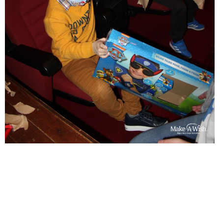
θερμά τη
Septona
για την υιοθεσία της ευχής