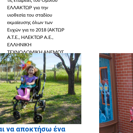
τις εταιρείες του Ομίλου
ΕΛΛΑΚΤΩΡ για την
υιοθεσία του σταδίου
εκμαίευσης όλων των
Ευχών για το 2018 (ΑΚΤΩΡ
Α.Τ.Ε., ΗΛΕΚΤΩΡ Α.Ε.,
ΕΛΛΗΝΙΚΗ
ΤΕΧΝΟΔΟΜΙΚΗ ΑΝΕΜΟΣ
Α.Ε., ΑΤΤΙΚΗ ΟΔΟΣ Α.Ε.,
ΑΤΤΙΚΕΣ ΔΙΑΔΡΟΜΕΣ Α.Ε.,
ΑΚΤΩΡ FACILITY
MANAGEMENT).
αι να αποκτήσω ένα