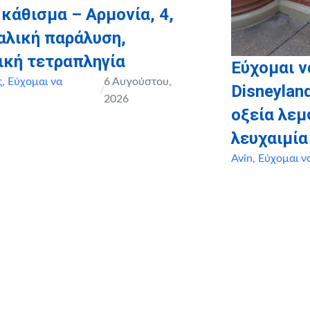
 κάθισμα – Αρμονία, 4,
αλική παράλυση,
ική τετραπληγία
Εύχομαι ν
ς
,
Εύχομαι να
6 Αυγούστου,
Disneyland
/
2026
οξεία λε
λευχαιμία
Avin
,
Εύχομαι ν