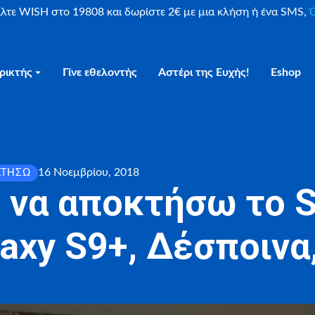
είλτε WISH στο 19808 και δωρίστε 2€ με μια κλήση ή ένα SMS,
Ο
ρικτής
Γίνε εθελοντής
Αστέρι της Ευχής!
Eshop
16 Νοεμβρίου, 2018
ΚΤΉΣΩ
ι να αποκτήσω το 
axy S9+, Δέσποινα