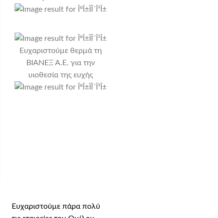
Ευχαριστούμε θερμά τη
ΒΙΑΝΕΞ Α.Ε. για την
υιοθεσία της ευχής
Χορηγοί σε είδος: Ίδρυμα
Πολιτισμού Σταύρος
Νιάρχος, Εθνικό
Αστεροσκοπείο Θησείου,
Airbnb, TGI Fridays, Edem
Restaurant, Fresh Patisserie
Ευχαριστούμε πάρα πολύ