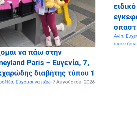
ειδικό
εγκεφ
σπαστ
Avin
,
Ευχέ
αποκτήσω
ομαι να πάω στην
neyland Paris – Ευγενία, 7,
κχαρώδης διαβήτης τύπου 1
ροΝέα
,
Εύχομαι να πάω
/
7 Αυγούστου, 2026