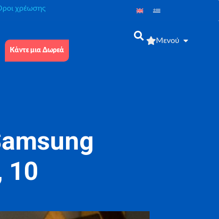
́ροι χρέωσης
Μενού
Κάντε μια Δωρεά
Samsung
, 10