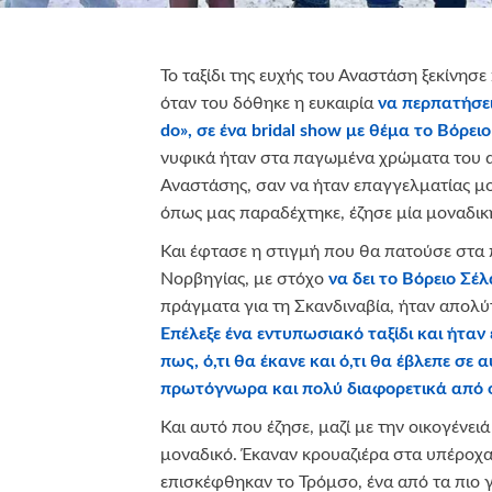
Το ταξίδι της ευχής του Αναστάση ξεκίνησε
όταν του δόθηκε η ευκαιρία
να περπατήσε
do
»,
σε ένα
bridal show με θέμα το Βόρει
νυφικά ήταν στα παγωμένα χρώματα του α
Αναστάσης, σαν να ήταν επαγγελματίας μο
όπως μας παραδέχτηκε, έζησε μία μοναδική
Και έφτασε η στιγμή που θα πατούσε στα
Νορβηγίας, με στόχο
να δει το Βόρειο Σέ
πράγματα για τη Σκανδιναβία, ήταν απολύτ
Επέλεξε ένα εντυπωσιακό ταξίδι και ήτα
πως, ό,τι θα έκανε και ό,τι θα έβλεπε σε α
πρωτόγνωρα και πολύ διαφορετικά από ό
Και αυτό που έζησε, μαζί με την οικογένει
μοναδικό. Έκαναν κρουαζιέρα στα υπέροχα
επισκέφθηκαν το Τρόμσο, ένα από τα πιο 