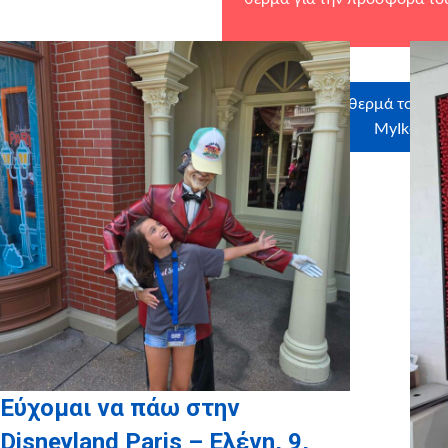
Ευχαριστούμε θερμά τους χο
MyIkona, 
Εύχομαι να πάω στην
Disneyland Paris – Ελένη, 9,