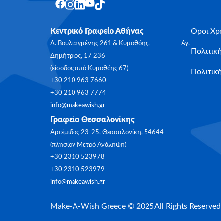
Κεντρικό Γραφείο Αθήνας
Όροι Χρ
Λ. Βουλιαγμένης 261 & Κυμοθόης, Αγ.
Πολιτικ
Δημήτριος, 17 236
(είσοδος από Κυμοθόης 67)
Πολιτική
+30 210 963 7660
+30 210 963 7774
info@makeawish.gr
Γραφείο Θεσσαλονίκης
Αρτέμιδος 23-25, Θεσσαλονίκη, 54644
(πλησίον Μετρό Ανάληψη)
+30 2310 523978
+30 2310 523979
info@makeawish.gr
Make-A-Wish Greece © 2025
All Rights Reserved