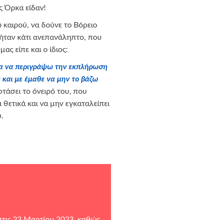
ς Όρκα είδαν!
 καιρού, να δούνε το Βόρειο
ήταν κάτι ανεπανάληπτο, που
ας είπε και ο ίδιος:
για να περιγράψω την εκπλήρωση
 και με έμαθε να μην το βάζω
άσει το όνειρό του, που
α θετικά και να μην εγκαταλείπει
.
τις 23 Μαρτίου 2023, καθώς