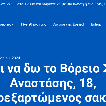
είλτε WISH στο 19808 και δωρίστε 2€ με μια κλήση ή ένα SMS,
Ο
ρικτής
Γίνε εθελοντής
Αστέρι της Ευχής!
Eshop
αρίου, 2024
ι να δω το Βόρειο 
Αναστάσης, 18,
νοεξαρτώμενος σα