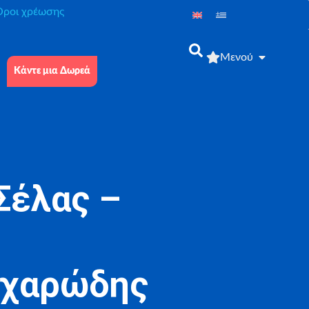
́ροι χρέωσης
Μενού
Κάντε μια Δωρεά
Σέλας –
κχαρώδης