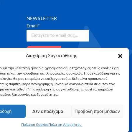
NEWSLETTER
Email*
Διαχείριση Συγκατάθεσης
χουμε την καλύτερη εμπειρία, χρησιμοποιούμε τεχνολογίες όπως cookies για
υση ή/και την πρόσβαση σε πληροφορίες συσκευών. Η συγκατάθεση για τις
νολογίες θα μας επιτρέψει να επεξεργαστούμε δεδομένα προσωπικού
όπως συμπεριφορά περιήγησης ή μοναδικά αναγνωριστικά σε αυτόν τον
 μη συγκατάθεση ή η ανάκληση της συγκατάθεσης, μπορεί να επηρεάσει
σμένες λειτουργίες και δυνατότητες.
οδοχή
Δεν αποδέχομαι
Προβολή προτιμήσεων
Πολιτική Cookies
Πολιτική Απορρήτου