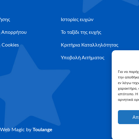
ήσης
Ιστορίες ευχών
ή Απορρήτου
Το ταξίδι της ευχής
 Cookies
Κριτήρια Καταλληλότητας
Υποβολή Αιτήματος
Για να παρέ
την αποθήκε
εν λόγω τεχ
χαρακτήρα, 
ιστότοπο. Η
αρνητικά ορι
Απ
Web Magic by
Toulange