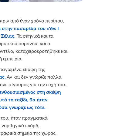
 πριν από έναν χρόνο περίπου,
ι στην πασαρέλα του «
Yes
I
ο Σέλας
.
Τα σκηνικά και τα
ρκτικού ουρανού, και ο
ντέλο, καταχειροκροτήθηκε και,
 εμπειρία.
 παγωμένα εδάφη της
λας
.
Αν και δεν γνώριζε πολλά
ως σίγουρος για την ευχή του.
ν ενθουσιασμένος στη σκέψη
υτό το ταξίδι, θα ήταν
σα γνώριζε ως τότε.
ά του, ήταν πραγματικά
 νορβηγικά φιόρδ,
γραφικά σημεία της χώρας,