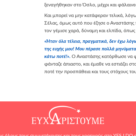
ξεναγήθηκαν στο Όσλο, μέχρι και φάλαινε
Και μπορεί να μην κατάφεραν τελικά, λόγω
Σέλας, όμως αυτό που έζησε ο Αναστάσης 
τον γέμισε χαρά, δύναμη και ελπίδα, όπως μ
«
Ήταν όλα τέλεια, πραγματικά, δεν έχω λό
της ευχής μου! Μου πέρασε πολλά μηνύματα
κάτω ποτέ!
».
Ο Αναστάσης κατόρθωσε να φτ
φάνταζε άπιαστο, και έμαθε να εστιάζει στ
ποτέ την προσπάθεια και τους στόχους του
ς όλους τους συμμετέχοντες και τους χορηγούς στο
YES I DO
σ