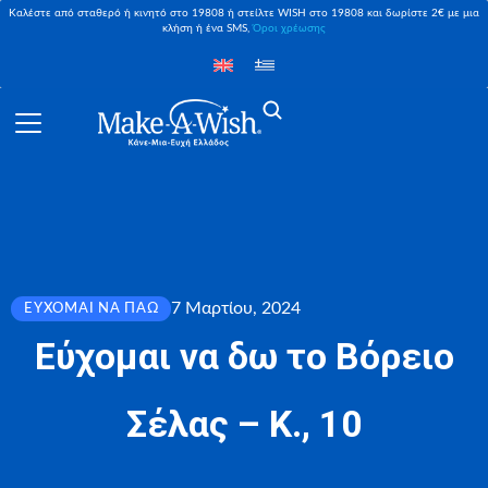
Καλέστε από σταθερό ή κινητό στο 19808 ή στείλτε WISH στο 19808 και δωρίστε 2€ με μια
κλήση ή ένα SMS,
Όροι χρέωσης
7 Μαρτίου, 2024
ΕΎΧΟΜΑΙ ΝΑ ΠΆΩ
Εύχομαι να δω το Βόρειο
Σέλας – Κ., 10