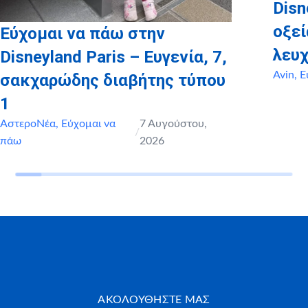
Disn
οξε
Εύχομαι να πάω στην
λευχ
Disneyland Paris – Ευγενία, 7,
Avin
,
Ε
σακχαρώδης διαβήτης τύπου
1
ΑστεροΝέα
,
Εύχομαι να
7 Αυγούστου,
/
πάω
2026
ΑΚΟΛΟΥΘΗΣΤΕ ΜΑΣ