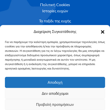
Πολιτική Cookies
Ιστορίες ευχών
Το ταξίδι της ευχής
Κριτήρια Καταλληλότητας
Διαχείριση Συγκατάθεσης
Υποβολή Αιτήματος
Για να παρέχουμε την καλύτερη εμπειρία, χρησιμοποιούμε τεχνολογίες όπως
cookies για την αποθήκευση ή/και την πρόσβαση σε πληροφορίες
NEWSLETTER
συσκευών. Η συγκατάθεση για τις εν λόγω τεχνολογίες θα μας επιτρέψει να
Email*
επεξεργαστούμε δεδομένα προσωπικού χαρακτήρα, όπως συμπεριφορά
περιήγησης ή μοναδικά αναγνωριστικά σε αυτόν τον ιστότοπο. Η μη
συγκατάθεση ή η ανάκληση της συγκατάθεσης, μπορεί να επηρεάσει
αρνητικά ορισμένες λειτουργίες και δυνατότητες.
Αποδοχή
Δεν αποδέχομαι
Make-A-Wish Greece © 2025
Προβολή προτιμήσεων
All Rights Reserved