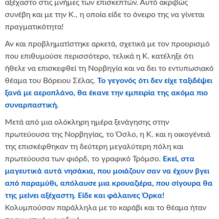
αξέχαστο στις μνήμες των επισκεπτών. Αυτό ακριβώς
συνέβη και με την Κ., η οποία είδε το όνειρο της να γίνεται
πραγματικότητα!
Αν και προβληματίστηκε αρκετά, σχετικά με τον προορισμό
που επιθυμούσε περισσότερο, τελικά η Κ. κατέληξε ότι
ήθελε να επισκεφθεί τη Νορβηγία και να δει το εντυπωσιακό
θέαμα του Βόρειου Σέλας.
Το γεγονός ότι δεν είχε ταξιδέψει
ξανά με αεροπλάνο, θα έκανε την εμπειρία της ακόμα πιο
συναρπαστική.
Μετά από μια ολόκληρη ημέρα ξενάγησης στην
πρωτεύουσα της Νορβηγίας, το Όσλο, η Κ. και η οικογένειά
της επισκέφθηκαν τη δεύτερη μεγαλύτερη πόλη και
πρωτεύουσα των φιόρδ, το γραφικό Τρόμσο.
Εκεί, στα
μαγευτικά αυτά νησάκια, που μοιάζουν σαν να έχουν βγει
από παραμύθι, απόλαυσε μια κρουαζιέρα, που σίγουρα θα
της μείνει αξέχαστη. Είδε και φάλαινες Όρκα!
Κολυμπούσαν παράλληλα με το καράβι και το θέαμα ήταν