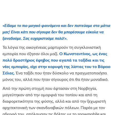
«
Είδαμε το πιο μαγικό φαινόμενο και δεν πιστεύαμε στα μάτια
μας! Είναι κάτι που σίγουρα δεν θα μπορέσουμε εύκολα να
ξαναδούμε. Σας ευχαριστούμε πολύ
!».
Τα λόγια της οικογένειας μαρτυρούν τη συγκλονιστική
εμπειρία που έζησαν όλοι μαζί.
Ο Κωνσταντίνος, ως ένας
πολύ δραστήριος έφηβος που αγαπά τα ταξίδια και τις
νέες εμπειρίες, είχε στην κορυφή της λίστας του το Βόρειο
Σέλας.
Ένα ταξίδι που ήταν δύσκολο να πραγματοποιήσει
μόνος του, αλλά που ήταν σίγουρος ότι θα ήταν μοναδικό.
Από την πρώτη στιγμή που έφτασαν στη Νορβηγία,
μαγεύτηκαν από την ομορφιά του τοπίου και από τη
διαφορετικότητα της φύσης, αλλά και από την ξεχωριστή
αρχιτεκτονική των σκανδιναβικών πόλεων. Παρέα με τον
αδερφό του, απόλαυσαν τις βόλτες με το snowmobile και