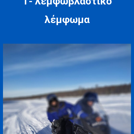
Τ- λεμφωβλαστικό
λέμφωμα