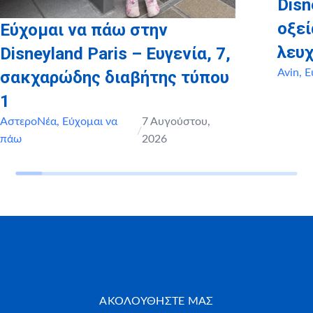
Disn
οξε
Εύχομαι να πάω στην
λευχ
Disneyland Paris – Ευγενία, 7,
Avin
,
Ε
σακχαρώδης διαβήτης τύπου
1
ΑστεροΝέα
,
Εύχομαι να
7 Αυγούστου,
/
πάω
2026
ΑΚΟΛΟΥΘΗΣΤΕ ΜΑΣ