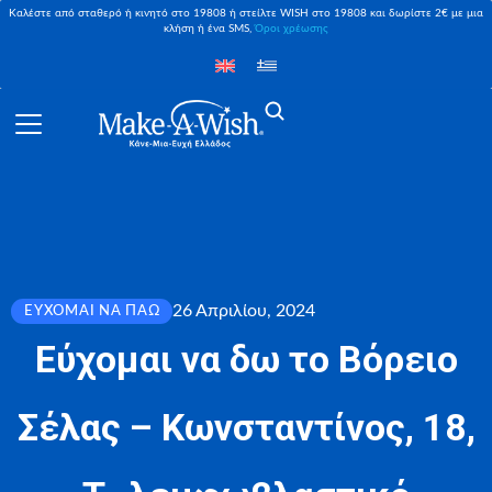
Καλέστε από σταθερό ή κινητό στο 19808 ή στείλτε WISH στο 19808 και δωρίστε 2€ με μια
κλήση ή ένα SMS,
Όροι χρέωσης
26 Απριλίου, 2024
ΕΎΧΟΜΑΙ ΝΑ ΠΆΩ
Εύχομαι να δω το Βόρειο
Σέλας – Κωνσταντίνος, 18,