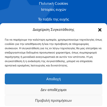
Πολιτική Cookies
Ιστορίες ευχών
Το ταξίδι της ευχής
Κριτήρια Καταλληλότητας
Διαχείριση Συγκατάθεσης
Υποβολή Αιτήματος
Για να παρέχουμε την καλύτερη εμπειρία, χρησιμοποιούμε τεχνολογίες όπως
cookies για την αποθήκευση ή/και την πρόσβαση σε πληροφορίες
NEWSLETTER
συσκευών. Η συγκατάθεση για τις εν λόγω τεχνολογίες θα μας επιτρέψει να
Email*
επεξεργαστούμε δεδομένα προσωπικού χαρακτήρα, όπως συμπεριφορά
περιήγησης ή μοναδικά αναγνωριστικά σε αυτόν τον ιστότοπο. Η μη
συγκατάθεση ή η ανάκληση της συγκατάθεσης, μπορεί να επηρεάσει
αρνητικά ορισμένες λειτουργίες και δυνατότητες.
Αποδοχή
Δεν αποδέχομαι
Make-A-Wish Greece © 2025
Προβολή προτιμήσεων
All Rights Reserved