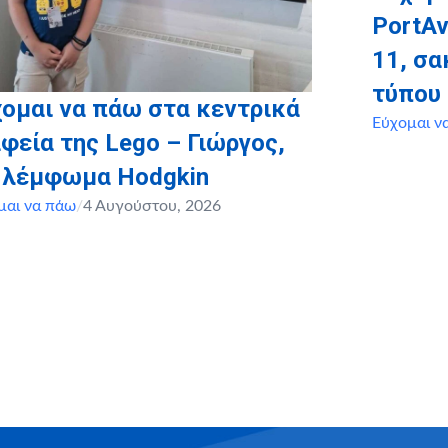
PortAv
11, σ
τύπου
ομαι να πάω στα κεντρικά
Εύχομαι ν
φεία της Lego – Γιώργος,
, λέμφωμα Hodgkin
μαι να πάω
/
4 Αυγούστου, 2026