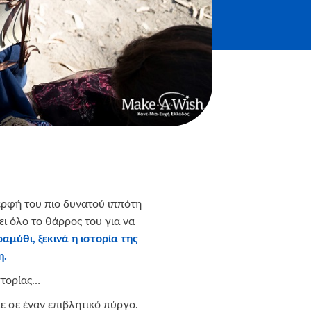
ερφή του πιο δυνατού ιππότη
ι όλο το θάρρος του για να
αμύθι, ξεκινά η ιστορία της
η.
στορίας…
ε σε έναν επιβλητικό πύργο.