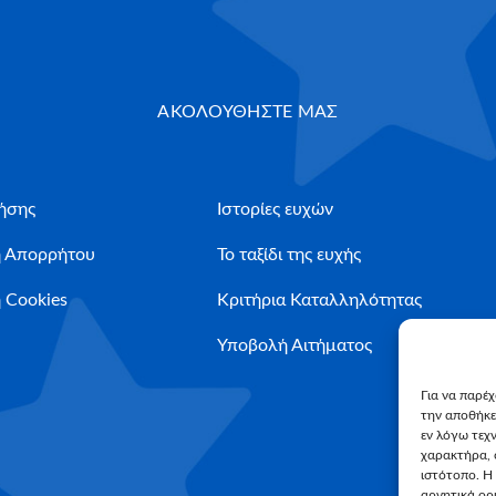
ΑΚΟΛΟΥΘΗΣΤΕ ΜΑΣ
ήσης
Ιστορίες ευχών
ή Απορρήτου
Το ταξίδι της ευχής
 Cookies
Κριτήρια Καταλληλότητας
Υποβολή Αιτήματος
Για να παρέ
την αποθήκε
εν λόγω τεχ
χαρακτήρα, 
ιστότοπο. Η
αρνητικά ορι