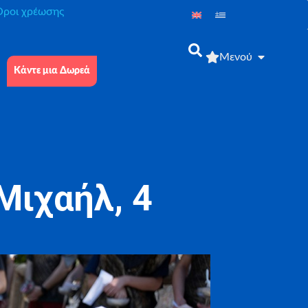
́ροι χρέωσης
Μενού
Κάντε μια Δωρεά
Μιχαήλ, 4