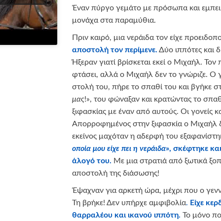
Έναν πύργο γεμάτο με πρόσωπα και εμπειρί
μονάχα στα παραμύθια.
Πριν καιρό, μια νεράιδα τον είχε προειδοπ
αποστολή τον περίμενε.
Δύο ιππότες και δ
Ήξεραν γιατί βρίσκεται εκεί ο Μιχαήλ. Τον
φτάσει, αλλά ο Μιχαήλ δεν το γνώριζε. Ο 
στολή του, πήρε το σπαθί του και βγήκε στ
μας
!», του φώναξαν και κρατώντας το σπα
ξιφασκίας με έναν από αυτούς. Οι γονείς 
Απορροφημένος στην ξιφασκία ο Μιχαήλ 
εκείνος μαχόταν η αδερφή του εξαφανίστη
οποία μου είχε πει η νεράιδα
», σκέφτηκε κα
άλογό του.
Με μια στρατιά από ξωτικά ξοπ
αποστολή της διάσωσης!
Έψαχναν για αρκετή ώρα, μέχρι που ο γενν
Τη βρήκε! Δεν υπήρχε αμφιβολία
.
Είχε κερ
θαρραλέου και ικανού ιππότη.
Το μόνο πο