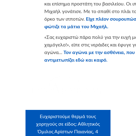
και επίσημα προστάτη του βασιλείου. Οι 
Μιχαήλ γονάτισε. Με το σπαθί στο πλάι το
όρκο των ιπποτών.
Είχε πλέον σουρουπώσε
φώτιζε τα μάτια του Μιχαήλ.
«Σας ευχαριστώ πάρα πολύ για την ευχή μο
χαμόγελο!», είπε στις νεράιδες και έφυγε γ
αγώνα…
Τον αγώνα με την ασθένεια, που
αντιμετωπίζει εδώ και καιρό.
λοντές
Ευχα
Ευχαριστούμε θερμά τους
: Ήβη
Craftb
χορηγούς σε είδος: Αθλητικός
μου,
box –
Όμιλος Αρίστων Παιανίας, 4