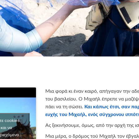
Μια φορά κι έναν καιρό, απήγαγαν την αδ
του βασιλείου. Ο Μιχαήλ έπρεπε να μαζέψε
πάει να τη σώσει.
Και κάπως έτσι, σαν παρ
ευχής του Μιχαήλ, ενός σύγχρονου ιππότ
τε cookies
Ας ξεκινήσουμε, όμως, από την αρχή της ι
και να
ριεχόμενο
Μια μέρα, ο δρόμος τού Μιχαήλ τον έβγαλ