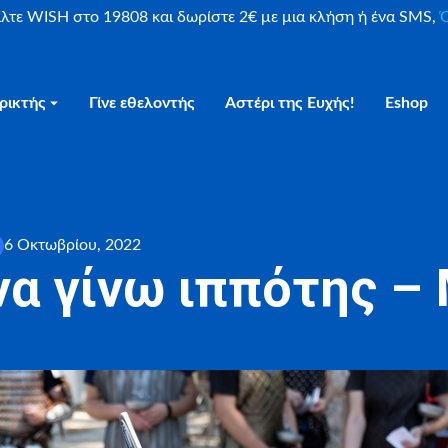
είλτε WISH στο 19808 και δωρίστε 2€ με μια κλήση ή ένα SMS,
Ο
ρικτής
Γίνε εθελοντής
Αστέρι της Ευχής!
Eshop
6 Οκτωβρίου, 2022
να γίνω ιππότης – 