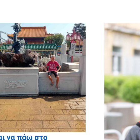
και το
myikona.gr
για τη χορηγία
ων των προσωποποιημένων
ραφικών άλμπουμ των παιδιών
μας!
ι να πάω στο