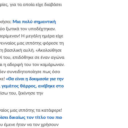
ες, για τα οποία είχε διαβάσει
οιήσει:
Μια πολύ σημαντική
ύο ξωτικά τον υποδέχτηκαν.
 περίμεναν! Η μεγάλη ημέρα είχε
γενναίος μας ιππότης φόρεσε τη
η βασιλική αυλή. «
Ακολούθησε
θί του, επιδόθηκε σε έναν αγώνα
και η αδερφή του τον καμάρωναν.
δεν συνειδητοποίησε πως όσο
κε!
«
Θα είναι η δοκιμασία για την
ι γεμάτος θάρρος, ανέβηκε στο
ίσω του, ξεκίνησε την
αίος μας ιππότης τα κατάφερε!
δίσει δικαίως τον τίτλο του πιο
υ έμενε ήταν να τον χρήσουν