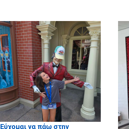
Αριέτα Δημητρίου, Κρητικίδη Α
Δήμητρα Μπουρνάζου, Λέ
Αντωνιάδη, Γιώργος Καραγάνης
Μαλανδράκη
Εύχομαι να πάω στην