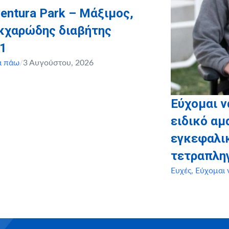
entura Park – Μάξιμος,
ακχαρώδης διαβήτης
 1
α πάω
/
3 Αυγούστου, 2026
Εύχομαι 
ειδικό αμ
εγκεφαλι
τετραπλη
Ευχές
,
Εύχομαι