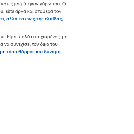
ιππότες μαζεύτηκαν γύρω του. Ο
υ, είπε αργά και σταθερά τον
ι, αλλά το φως της ελπίδας,
υ. Είμαι πολύ ευτυχισμένος, με
ια να συνεχίσει τον δικό του
 με τόσο θάρρος και δύναμη
ριστούμε θερμά την εταιρεία
ox.gr
για την αποστολή birthday
 έκπληξη σε όλα τα παιδιά μας,