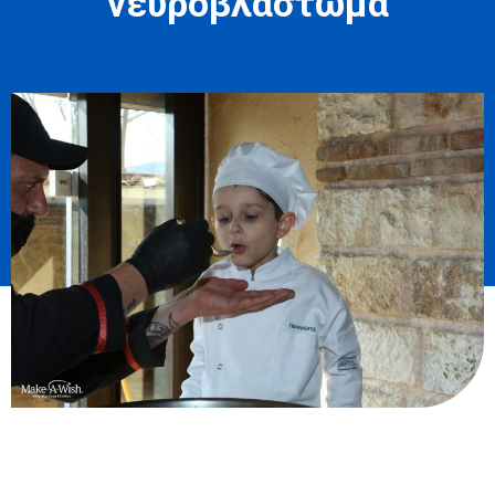
νευροβλάστωμα