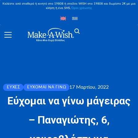
Καλέστε από σταθερό ή κινητό στο 19808 ή στείλτε WISH στο 19808 και δωρίστε 2€ με μια
κλήση ή ένα SMS,
Όροι χρέωσης
17 Μαρτίου, 2022
ΕΥΧΈΣ
ΕΎΧΟΜΑΙ ΝΑ ΓΊΝΩ
Εύχομαι να γίνω μάγειρας
– Παναγιώτης, 6,