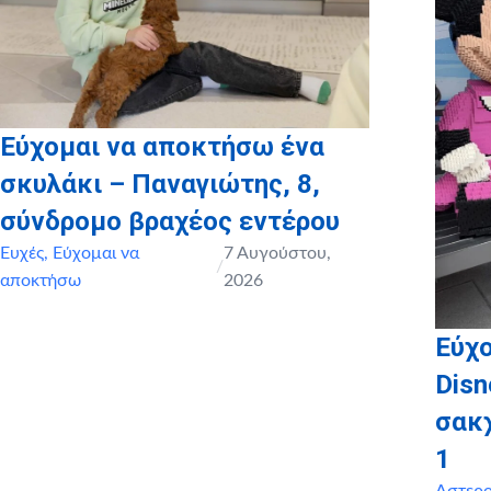
Εύχομαι να αποκτήσω ένα
σκυλάκι – Παναγιώτης, 8,
σύνδρομο βραχέος εντέρου
Ευχές
,
Εύχομαι να
7 Αυγούστου,
/
αποκτήσω
2026
Εύχο
Disn
σακ
1
Αστερ