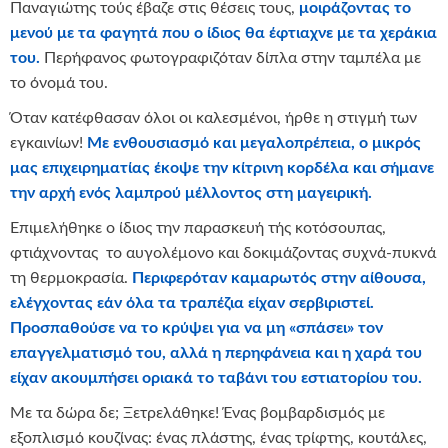
Παναγιώτης τούς έβαζε στις θέσεις τους,
μοιράζοντας το
μενού με τα φαγητά που ο ίδιος θα έφτιαχνε με τα χεράκια
του.
Περήφανος φωτογραφιζόταν δίπλα στην ταμπέλα με
το όνομά του.
Όταν κατέφθασαν όλοι οι καλεσμένοι, ήρθε η στιγμή των
εγκαινίων!
Με ενθουσιασμό και μεγαλοπρέπεια, ο μικρός
μας επιχειρηματίας έκοψε την κίτρινη κορδέλα και σήμανε
την αρχή ενός λαμπρού μέλλοντος στη μαγειρική.
Επιμελήθηκε ο ίδιος την παρασκευή τής κοτόσουπας,
φτιάχνοντας το αυγολέμονο και δοκιμάζοντας συχνά-πυκνά
τη θερμοκρασία.
Περιφερόταν καμαρωτός στην αίθουσα,
ελέγχοντας εάν όλα τα τραπέζια είχαν σερβιριστεί.
Προσπαθούσε να το κρύψει για να μη «σπάσει» τον
επαγγελματισμό του, αλλά η περηφάνεια και η χαρά του
είχαν ακουμπήσει οριακά το ταβάνι του εστιατορίου του.
Με τα δώρα δε; Ξετρελάθηκε! Ένας βομβαρδισμός με
εξοπλισμό κουζίνας: ένας πλάστης, ένας τρίφτης, κουτάλες,