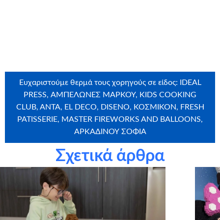
Ευχαριστούμε θερμά τους εθελοντές που έλαβαν μέρος
στην ευχή: Τζοάννα Λιβέρη, Μαρία Γκαμαλούτσου, Δήμητρα
Μπουρνάζου, Eιρήνη Τσομάκου, Χάρης Πατούνης,
Χρυσούλα Σπανού, Σάντρα Ζαφειρακοπούλου
Ευχαριστούμε θερμά τους χορηγούς σε είδος: IDEAL
PRESS, ΑΜΠΕΛΩΝΕΣ ΜΑΡΚΟΥ, KIDS COOKING
CLUB, ANTA, EL DECO, DISENO, ΚΟΣΜΙΚΟΝ, FRESH
PATISSERIE, MASTER FIREWORKS AND BALLOONS,
ΑΡΚΑΔΙΝΟΥ ΣΟΦΙΑ
Σχετικά άρθρα
Ευχαριστούμε θερμά την εταιρεία
Craftbox.gr
για την
αποστολή birthday box – έκπληξη σε όλα τα παιδιά μας,
καθώς και το
myikona.gr
για τη χορηγία όλων των
προσωποποιημένων φωτογραφικών άλμπουμ των παιδιών
μας!