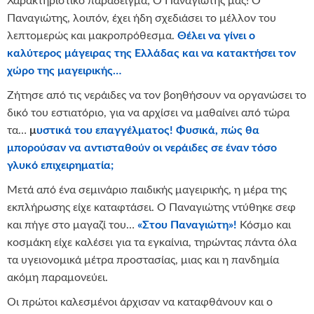
Χαρακτηριστικό παράδειγμα; Ο Παναγιώτης μας! Ο
Παναγιώτης, λοιπόν, έχει ήδη σχεδιάσει το μέλλον του
λεπτομερώς και μακροπρόθεσμα.
Θέλει να γίνει ο
καλύτερος μάγειρας της Ελλάδας και να κατακτήσει τον
χώρο της μαγειρικής…
Ζήτησε από τις νεράιδες να τον βοηθήσουν να οργανώσει το
δικό του εστιατόριο, για να αρχίσει να μαθαίνει από τώρα
τα…
μ
υστικά του επαγγέλματος! Φυσικά, πώς θα
μπορούσαν να αντισταθούν οι νεράιδες σε έναν τόσο
γλυκό επιχειρηματία;
Μετά από ένα σεμινάριο παιδικής μαγειρικής, η μέρα της
εκπλήρωσης είχε καταφτάσει. Ο Παναγιώτης ντύθηκε σεφ
και πήγε στο μαγαζί του…
«Στου Παναγιώτη»!
Κόσμο και
κοσμάκη είχε καλέσει για τα εγκαίνια, τηρώντας πάντα όλα
τα υγειονομικά μέτρα προστασίας, μιας και η πανδημία
ακόμη παραμονεύει.
Οι πρώτοι καλεσμένοι άρχισαν να καταφθάνουν και ο