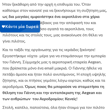
Ήταν ξεκάθαρη από την αρχή η επιθυμία του. Όταν
καθίσαμε στον καναπέ για να ξεκινήσουμε τη συζήτηση μας
,
ως δια μαγείας εμφανίστηκε ένα αεροπλάνο στα χέρια
του
. Μετά από λίγο, βέβαιος για την απόφασή του και
επαναλαμβάνοντας πόσο αγαπά τα αεροπλάνα, τους
πιλότους και τις στολές τους, μας ανακοίνωσε ότι θέλει να
γίνει πιλότος.
Και το ταξίδι της οργάνωσης για τις νεράιδες ξεκίνησε!
Εργαστήκαμε νύχτα- μέρα για να ετοιμάσουμε την εμπειρία
του Γιάννη. Σύμμαχός μας η αεροπορική εταιρεία Aegean,
που βρίσκεται μόνο ένα email μακριά. Ο Γιάννης ήθελε να
πετάξει άμεσα και ήταν πολύ ανυπόμονος. Η εποχή υψηλής
ζήτησης, και οι πτήσεις γεμάτες λόγω εορτών, καθώς και τα
αεροδρόμια.
Όμως ποιος θα μπορούσε να σταματήσει τη
θέληση του Γιάννη και την ανταπόκριση της
Aegean
και
των ανθρώπων του Αεροδρομίου; Κανείς!
Στολή, καπέλο, παπούτσια, όλα ήταν έτοιμα για τον πιλότο