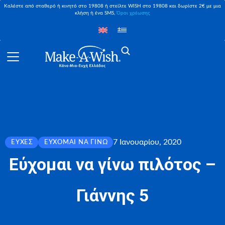
Καλέστε από σταθερό ή κινητό στο 19808 ή στείλτε WISH στο 19808 και δωρίστε 2€ με μια
κλήση ή ένα SMS,
Όροι χρέωσης
7 Ιανουαρίου, 2020
ΕΥΧΈΣ
ΕΎΧΟΜΑΙ ΝΑ ΓΊΝΩ
Εύχομαι να γίνω πιλότος –
Γιάννης 5