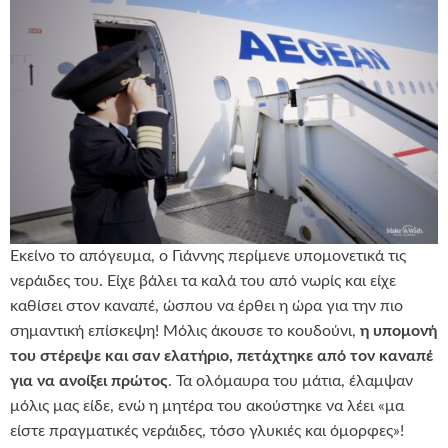
Εκείνο το απόγευμα, ο Γιάννης περίμενε υπομονετικά τις
νεράιδες του. Είχε βάλει τα καλά του από νωρίς και είχε
καθίσει στον καναπέ, ώσπου να έρθει η ώρα για την πιο
σημαντική επίσκεψη! Μόλις άκουσε το κουδούνι,
η υπομονή
του στέρεψε και σαν ελατήριο, πετάχτηκε από τον καναπέ
για να ανοίξει πρώτος
. Τα ολόμαυρα του μάτια, έλαμψαν
μόλις μας είδε, ενώ η μητέρα του ακούστηκε να λέει «μα
είστε πραγματικές νεράιδες, τόσο γλυκιές και όμορφες»!