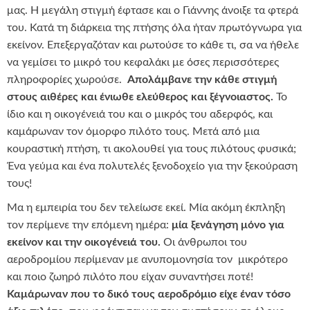
μας. Η μεγάλη στιγμή έφτασε και ο Γιάννης άνοιξε τα φτερά
του. Κατά τη διάρκεια της πτήσης όλα ήταν πρωτόγνωρα για
εκείνον. Επεξεργαζόταν και ρωτούσε το κάθε τι, σα να ήθελε
να γεμίσει το μικρό του κεφαλάκι με όσες περισσότερες
πληροφορίες χωρούσε.
Απολάμβανε την κάθε στιγμή
στους αιθέρες και ένιωθε ελεύθερος και ξέγνοιαστος.
Το
ίδιο και η οικογένειά του και ο μικρός του αδερφός, και
καμάρωναν τον όμορφο πιλότο τους. Μετά από μια
κουραστική πτήση, τι ακολουθεί για τους πιλότους φυσικά;
Ένα γεύμα και ένα πολυτελές ξενοδοχείο για την ξεκούραση
τους!
Μα η εμπειρία του δεν τελείωσε εκεί. Μία ακόμη έκπληξη
τον περίμενε την επόμενη ημέρα:
μία ξενάγηση μόνο για
εκείνον και την οικογένειά του.
Οι άνθρωποι του
αεροδρομίου περίμεναν με ανυπομονησία τον μικρότερο
και ποιο ζωηρό πιλότο που είχαν συναντήσει ποτέ!
Καμάρωναν που το δικό τους αεροδρόμιο είχε έναν τόσο