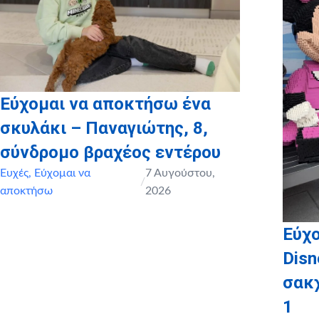
ΔΙΑΔΡΟΜΕΣ, REDS)
Εύχομαι να αποκτήσω ένα
σκυλάκι – Παναγιώτης, 8,
σύνδρομο βραχέος εντέρου
Ευχές
,
Εύχομαι να
7 Αυγούστου,
/
αποκτήσω
2026
Εύχο
Disn
σακ
1