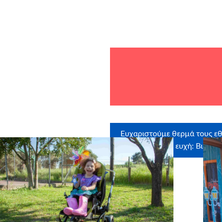
Ευχαριστούμε θερμά τους εθ
στην ευχή: Βικτώρ