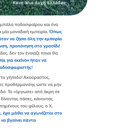
 μπάλα ποδοσφαίρου και ένα
ει μία μοναδική εμπειρία.
Όπως
όταν να ζήσει όλη την εμπειρία
νση, προπόνηση στο γρασίδι!
δες, δεν τον ένοιαζε ποιοι θα
ία για εκείνον ήταν να
ποδοσφαιριστής!
 στο γήπεδο! Ακούραστος,
ίες προθέρμανσης ώστε να μην
εδο. Το «όργωσε» από άκρη σε
 δίνοντας πάσες, κάνοντας
πημένους του φίλους, ο Χ.
 έχει μάθει να αγωνίζεται στο
 να βγαίνει πάντα