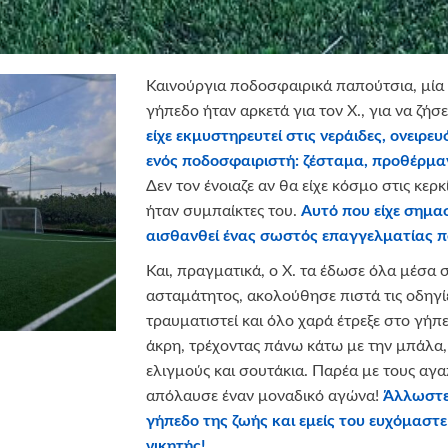
Καινούργια ποδοσφαιρικά παπούτσια, μία
γήπεδο ήταν αρκετά για τον Χ., για να ζήσ
είχε εκμυστηρευτεί στις νεράιδες, ονειρευ
ενός ποδοσφαιριστή: ζέσταμα, προθέρμα
Δεν τον ένοιαζε αν θα είχε κόσμο στις κερκί
ήταν συμπαίκτες του.
Αυτό που είχε σημασ
αισθανθεί ένας σωστός επαγγελματίας 
Και, πραγματικά, ο Χ. τα έδωσε όλα μέσα
ασταμάτητος, ακολούθησε πιστά τις οδηγ
τραυματιστεί και όλο χαρά έτρεξε στο γήπ
άκρη, τρέχοντας πάνω κάτω με την μπάλα,
ελιγμούς και σουτάκια. Παρέα με τους αγα
απόλαυσε έναν μοναδικό αγώνα!
Άλλωστε,
γήπεδο της ζωής και εμείς του ευχόμαστε
νικητής!