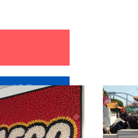
εταιρεία
Craftbox.gr
για την
κπληξη σε όλα τα παιδιά μας,
r
για τη χορηγία όλων των
ωτογραφικών άλμπουμ!