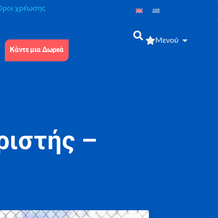
́ροι χρέωσης
Μενού
Κάντε μια Δωρεά
ριστής –