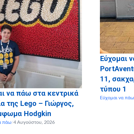
Εύχομαι ν
PortAvent
11, σακχ
τύπου 1
ι να πάω στα κεντρικά
Εύχομαι να πάω
α της Lego – Γιώργος,
έμφωμα Hodgkin
α πάω
/
4 Αυγούστου, 2026