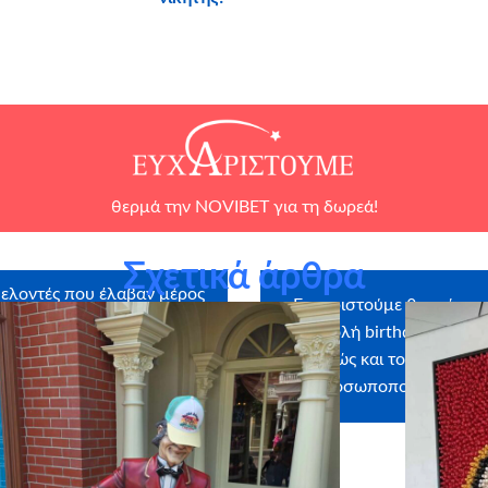
θερμά την
NOVIBET
για τη δωρεά!
Σχετικά άρθρα
ελοντές που έλαβαν μέρος
Ευχαριστούμε θερμά την 
ια Τριπολιτσιώτη
αποστολή birthday box – έ
καθώς και το
myikona.g
προσωποποιημένων φ