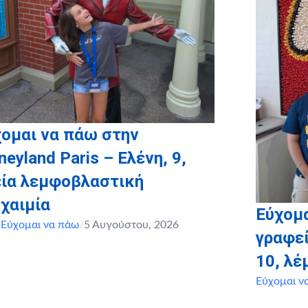
ομαι να πάω στην
neyland Paris – Ελένη, 9,
εία λεμφοβλαστική
χαιμία
Εύχομα
,
Εύχομαι να πάω
/
5 Αυγούστου, 2026
γραφεί
10, λ
Εύχομαι ν