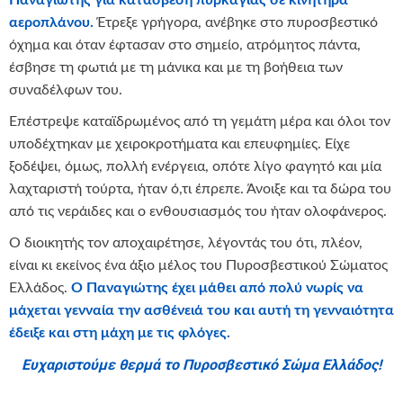
Παναγιώτης για κατάσβεση πυρκαγιάς σε κινητήρα
αεροπλάνου.
Έτρεξε γρήγορα, ανέβηκε στο πυροσβεστικό
όχημα και όταν έφτασαν στο σημείο, ατρόμητος πάντα,
έσβησε τη φωτιά με τη μάνικα και με τη βοήθεια των
συναδέλφων του.
Επέστρεψε καταϊδρωμένος από τη γεμάτη μέρα και όλοι τον
υποδέχτηκαν με χειροκροτήματα και επευφημίες. Είχε
ξοδέψει, όμως, πολλή ενέργεια, οπότε λίγο φαγητό και μία
λαχταριστή τούρτα, ήταν ό,τι έπρεπε. Άνοιξε και τα δώρα του
από τις νεράιδες και ο ενθουσιασμός του ήταν ολοφάνερος.
Ο διοικητής τον αποχαιρέτησε, λέγοντάς του ότι, πλέον,
είναι κι εκείνος ένα άξιο μέλος του Πυροσβεστικού Σώματος
Ελλάδος.
Ο Παναγιώτης έχει μάθει από πολύ νωρίς να
μάχεται γενναία την ασθένειά του και αυτή τη γενναιότητα
έδειξε και στη μάχη με τις φλόγες.
Ευχαριστούμε θερμά το Πυροσβεστικό Σώμα Ελλάδος!