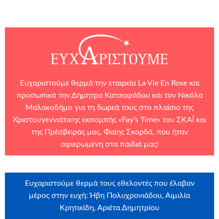
Ευχαριστούμε θερμά την εταιρεία
La Vie En Rose
και
προσωπικά την Δήμητρα Κατσαφάδου και τον Νικόλα
Μαλακοδήμο για τη δωρεά τους στο πλαίσιο της
Χριστουγεννιάτικης εκπομπής «Fay’s Time» του
ΣΚΑΪ
και
της Πρέσβειράς μας, Φαίης Σκορδά, που ήταν
αφιερωμένη στα παιδιά μας!
Ευχαριστούμε θερμά τους εθελοντές που έλαβαν
μέρος στην ευχή: Ήβη Πολυχρονιάδου, Αιμιλία
Κρητικίδη, Αριέτα Δημητρίου