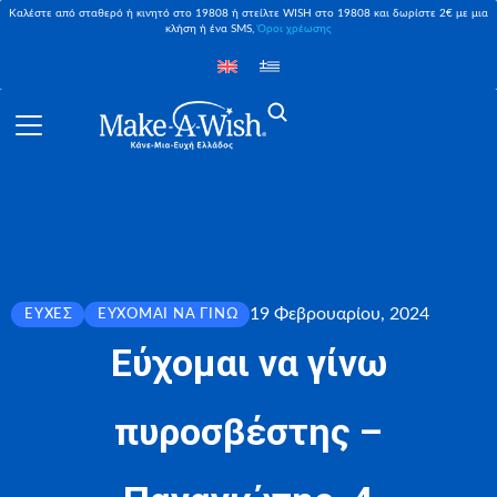
Καλέστε από σταθερό ή κινητό στο 19808 ή στείλτε WISH στο 19808 και δωρίστε 2€ με μια
κλήση ή ένα SMS,
Όροι χρέωσης
19 Φεβρουαρίου, 2024
ΕΥΧΈΣ
ΕΎΧΟΜΑΙ ΝΑ ΓΊΝΩ
Εύχομαι να γίνω
πυροσβέστης –