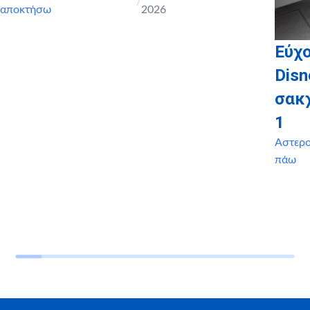
/
αποκτήσω
2026
Εύχο
Disn
σακ
1
Αστερ
πάω