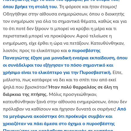
όπου βρήκε τη στολή του.
Τη φόρεσε και ήταν έτοιμος!
Οδηγήθηκε στην αίθουσα ενημερώσεων, όπου ο διοικητής
τον ενημέρωσε για όλα τα σημαντικά θέματα, καθώς και για
το ότι ποτέ δεν ξέρουν τι μπορεί να κρύβει η μέρα και τι
περιστατικά μπορεί να προκύψουν. Αφού τελείωσε η
ενημέρωση, είχε έρθει η ώρα να πετάξουν. Κατευθύνθηκαν,
λοιπόν, προς το ελικόπτερο και
ο πυροσβέστης
Παναγιώτης έζησε μια μοναδική εναέρια εκπαίδευση, όπου
οι συνάδελφοι του εξήγησαν το πόσο σημαντικό και
χρήσιμο είναι το ελικόπτερο για την Πυροσβεστική.
Είπε,
μάλιστα, πως κατάφερε να δει και το σπίτι του από εκεί
ψηλά που βρισκόταν!
Ήταν πολύ θαρραλέος σε όλη τη
διάρκεια της πτήσης.
Μόλις προσγειώθηκαν,
κατευθύνθηκαν ξανά στην αίθουσα ενημερώσεων, όπου δεν
πρόλαβαν να καθίσουν και ήχησαν δυνατά οι σειρήνες!
Από
τα μεγάφωνα ακούστηκε ότι προέκυψε συμβάν και
χρειαζόταν να πάει άμεσα στο όχημα ο πυροσβέστης