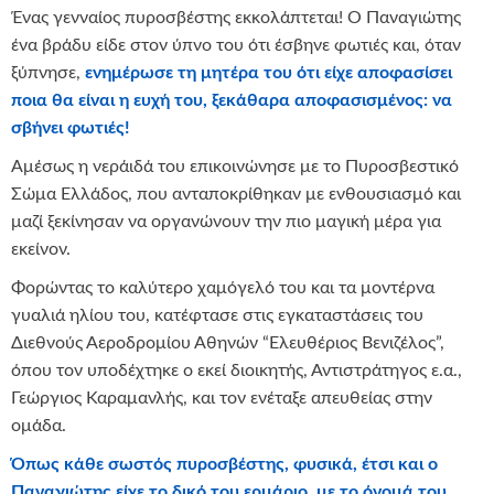
Ένας γενναίος πυροσβέστης εκκολάπτεται! Ο Παναγιώτης
ένα βράδυ είδε στον ύπνο του ότι έσβηνε φωτιές και, όταν
ξύπνησε,
ενημέρωσε τη μητέρα του ότι είχε αποφασίσει
ποια θα είναι η ευχή του, ξεκάθαρα αποφασισμένος: να
σβήνει φωτιές!
Αμέσως η νεράιδά του επικοινώνησε με το Πυροσβεστικό
Σώμα Ελλάδος, που ανταποκρίθηκαν με ενθουσιασμό και
μαζί ξεκίνησαν να οργανώνουν την πιο μαγική μέρα για
εκείνον.
Φορώντας το καλύτερο χαμόγελό του και τα μοντέρνα
γυαλιά ηλίου του, κατέφτασε στις εγκαταστάσεις του
Διεθνούς Αεροδρομίου Αθηνών “Ελευθέριος Βενιζέλος”,
όπου τον υποδέχτηκε ο εκεί διοικητής, Αντιστράτηγος ε.α.,
Γεώργιος Καραμανλής, και τον ενέταξε απευθείας στην
ομάδα.
Όπως κάθε σωστός πυροσβέστης, φυσικά, έτσι και ο
Παναγιώτης είχε το δικό του ερμάριο, με το όνομά του,