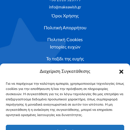
+30 2310 523979
info@makeawish.gr
Όροι Χρήσης
Πολιτική Απορρήτου
Πολιτική Cookies
Ιστορίες ευχών
Το ταξίδι της ευχής
Κριτήρια Καταλληλότητας
Διαχείριση Συγκατάθεσης
Υποβολή Αιτήματος
Για να παρέχουμε την καλύτερη εμπειρία, χρησιμοποιούμε τεχνολογίες όπως
cookies για την αποθήκευση ή/και την πρόσβαση σε πληροφορίες
NEWSLETTER
συσκευών. Η συγκατάθεση για τις εν λόγω τεχνολογίες θα μας επιτρέψει να
Email*
επεξεργαστούμε δεδομένα προσωπικού χαρακτήρα, όπως συμπεριφορά
περιήγησης ή μοναδικά αναγνωριστικά σε αυτόν τον ιστότοπο. Η μη
συγκατάθεση ή η ανάκληση της συγκατάθεσης, μπορεί να επηρεάσει
αρνητικά ορισμένες λειτουργίες και δυνατότητες.