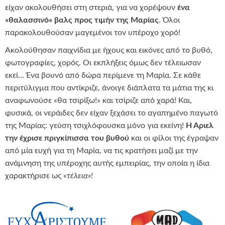
είχαν ακολουθήσει στη στεριά, για να χορέψουν
ένα
«θαλασσινό» βαλς προς τιμήν της Μαρίας
. Όλοι
παρακολουθούσαν μαγεμένοι τον υπέροχο χορό!
Ακολούθησαν παιχνίδια με ήχους και εικόνες από το βυθό,
φωτογραφίες, χορός. Οι εκπλήξεις όμως δεν τέλειωσαν
εκεί… Ένα βουνό από δώρα περίμενε τη Μαρία. Σε κάθε
περιτύλιγμα που αντίκριζε, άνοιγε διάπλατα τα μάτια της κι
αναφωνούσε «θα τσιρίξω!» και τσίριζε από χαρά! Και,
φυσικά, οι νεράιδες δεν είχαν ξεχάσει το αγαπημένο παγωτό
της Μαρίας: γεύση τσιχλόφουσκα μόνο για εκείνη!
Η Άριελ
την έχρισε πριγκίπισσα του βυθού
και οι φίλοι της έγραψαν
από μία ευχή για τη Μαρία, να τις κρατήσει μαζί με την
ανάμνηση της υπέροχης αυτής εμπειρίας, την οποία η ίδια
χαρακτήρισε ως «
τέλεια»!