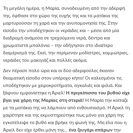
Τη μεγάλη ημέρα, η Μαρία, συνοδευμένη από την αδερφή
της, έφθασε στο χώρο της ευχής της και τα ματάκια της
μαρτυρούσαν τη χαρά και την ανυπομονησία της. Στην
είσοδο την υποδέχτηκαν οι νεράιδες και – μέσα από μία
διαδρομή ανάμεσα σε τρεχούμενα νερά, δέντρα και
χρωματιστά μπαλόνια – την οδήγησαν στο ιδιαίτερο
διαμέρισμά της. Εκεί, την περίμεναν μοδίστρες, κομμώτριες,
νεράιδες του μακιγιάζ και πολλές ακόμα.
Δεν πέρασε πολύ ώρα και οι δύο αδερφούλες έκαναν
θεαματική είσοδο στον υπέροχο κήπο! Οι καλεσμένοι τις
υποδέχτηκαν με χειροκροτήματα, αγκαλιές και φιλιά. Και
ξάφνου εμφανίστηκε η Άριελ!
Η πριγκίπισσα του βυθού είχε
βγει για χάρη της Μαρίας στη στεριά!
Η Μαρία την κοίταζε
με τα ματάκια της να λάμπουν από ενθουσιασμό. Η Άριελ τη
χαιρέτησε και της εκμυστηρεύτηκε πως μόνο για χάρη της
εγκατέλειψε το βυθό και βρήκε τη φωνή της. Μα έλα που η
Άριελ δεν είχε έρθει μόνη της…
ένα ζευγάρι σπάρων
την