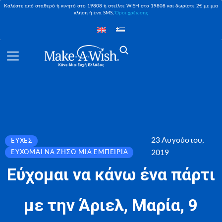
Καλέστε από σταθερό ή κινητό στο 19808 ή στείλτε WISH στο 19808 και δωρίστε 2€ με μια
κλήση ή ένα SMS,
Όροι χρέωσης
23 Αυγούστου,
ΕΥΧΈΣ
2019
ΕΎΧΟΜΑΙ ΝΑ ΖΉΣΩ ΜΙΑ ΕΜΠΕΙΡΊΑ
Εύχομαι να κάνω ένα πάρτι
με την Άριελ, Μαρία, 9