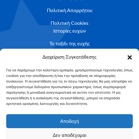
Πολιτική Απορρήτου
Πολιτική Cookies
Ιστορίες ευχών
Το ταξίδι της ευχής
Κριτήρια Καταλληλότητας
Διαχείριση Συγκατάθεσης
Υποβολή Αιτήματος
Για να παρέχουμε την καλύτερη εμπειρία, χρησιμοποιούμε τεχνολογίες όπως
cookies για την αποθήκευση ή/και την πρόσβαση σε πληροφορίες
NEWSLETTER
συσκευών. Η συγκατάθεση για τις εν λόγω τεχνολογίες θα μας επιτρέψει να
Email*
επεξεργαστούμε δεδομένα προσωπικού χαρακτήρα, όπως συμπεριφορά
περιήγησης ή μοναδικά αναγνωριστικά σε αυτόν τον ιστότοπο. Η μη
συγκατάθεση ή η ανάκληση της συγκατάθεσης, μπορεί να επηρεάσει
αρνητικά ορισμένες λειτουργίες και δυνατότητες.
Αποδοχή
Δεν αποδέχομαι