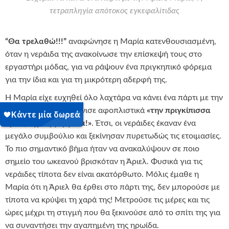
τετραπληγία απότοκος εγκεφαλίτιδας
“Θα τρελαθώ!!!”
αναφώνησε η Μαρία κατενθουσιασμένη,
όταν η νεράιδα της ανακοίνωσε την επίσκεψή τους στο
εργαστήρι μόδας, για να ράψουν ένα πριγκηπικό φόρεμα
για την ίδια και για τη μικρότερη αδερφή της.
Η Μαρία είχε ευχηθεί όλο λαχτάρα να κάνει ένα πάρτι με την
Άριελ και μας διευκρίνισε αφοπλιστικά
«την πριγκίπισσα
όμως, όχι τη γοργόνα!»
. Έτσι, οι νεράιδες έκαναν ένα
μεγάλο συμβούλιο και ξεκίνησαν πυρετωδώς τις ετοιμασίες.
Το πιο σημαντικό βήμα ήταν να ανακαλύψουν σε ποιο
σημείο του ωκεανού βρισκόταν η Άριελ. Φυσικά για τις
νεράιδες τίποτα δεν είναι ακατόρθωτο. Μόλις έμαθε η
Μαρία ότι η Άριελ θα έρθει στο πάρτι της, δεν μπορούσε με
τίποτα να κρύψει τη χαρά της! Μετρούσε τις μέρες και τις
ώρες μέχρι τη στιγμή που θα ξεκινούσε από το σπίτι της για
να συναντήσει την αγαπημένη της ηρωίδα.