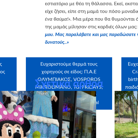
εστιατόριο με θέα τη θάλασσα. Εκεί, εκσ
είχε ζήσει, είπε στη μαμά του πόσο μοναδι
ένα θαύμα!»
. Μια μέρα που θα θυμούνται ό
της μαμάς μίλησαν στις καρδιές όλων μας
μου. Μας παραλάβατε και μας παραδώσατε νο
δυνατούς..»
ς
Ευχαριστούμε θερμά τους
Ευχα
ρος
χορηγούς σε είδος: Π.Α.Ε
Cr
ΟΛΥΜΠΙΑΚΟΣ, VOSPOROS
birt
Σχετικά άρθρα
MIKROLIMANO, TGI FRIDAYS,
παιδι
BLUE STAR, Απολλώνιον
Βριλήσσια, Intercontinental
φω