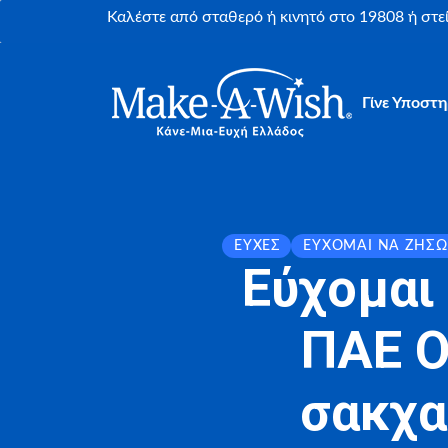
Καλέστε από σταθερό ή κινητό στο 19808 ή στ
Γίνε Υποστη
ΕΥΧΈΣ
ΕΎΧΟΜΑΙ ΝΑ ΖΉΣΩ
Εύχομαι
ΠΑΕ Ο
σακχα