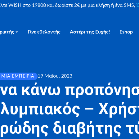
είλτε WISH στο 19808 και δωρίστε 2€ με μια κλήση ή ένα SMS,
Ο
ρικτής
Γίνε εθελοντής
Αστέρι της Ευχής!
Eshop
19 Μαΐου, 2023
 ΜΙΑ ΕΜΠΕΙΡΊΑ
 να κάνω προπόνησ
λυμπιακός – Χρήστ
ρώδης διαβήτης τ