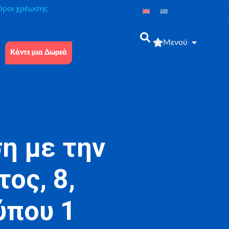
́ροι χρέωσης
Μενού
Κάντε μια Δωρεά
η με την
ος, 8,
ύπου 1