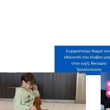
Ευχαριστούμε θερμά του
εθελοντές που έλαβαν μέ
στην ευχή: Βικτώρια
Τριπολιτσιώτη