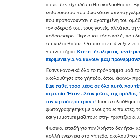
όμως, δεν είχε ιδέα τι θα ακολουθούσε. Β
ενθουσιασμό που βρισκόταν σε επαγγελματ
που προπονούνταν η αγαπημένη του ομάδα.
τον αδερφό του, τους γονείς, αλλά και τη 
ποδόσφαιρο. Περνούσε τόσο καλά, που δε
επακολουθούσε. Ώσπου τον φώναξαν να 
γυμναστήριο.
Κι εκεί, έκπληκτος, αντίκρ
περιμένει για να κάνουν μαζί προθέρμανσ
Έκανε κανονικά όλο το πρόγραμμα μαζί το
ακολούθησε στο γήπεδο, όπου έκαναν πρ
Είχε χαθεί τόσο μέσα σε όλο αυτό, που τί
σημασία. Ήταν πλέον μέλος της ομάδας. 
τον ωραιότερο τρόπο!
Τους ακολούθησε σ
φωτογραφήθηκε με όλους τους παίκτες, 
και γευμάτισε μαζί τους στην τραπεζαρία μ
Φυσικά, επειδή για τον Χρήστο δεν ήταν α
πολλή ενέργεια στο γήπεδο, ακολούθησε 