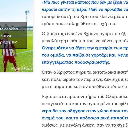
«Μα
πώς γίνεται κάποιος που δεν με ξέρει ν
περάσω αυτήν τη μέρα; Πριν να προλάβω να 
«απορία» αυτή του Χρήστου κλείνει μέσα τ
τρόπο που εκπληρώθηκε η ευχή του.
τε cookies
Ο Χρήστος είναι ένα 8χρονο αγόρι που ήξε
και να
μεγαλύτερη επιθυμία του: να κάνει προπ
ριεχόμενο
Ονειρευόταν να ζήσει την εμπειρία των 
του ομάδα, να παίξει σε χορτάρι και, γενι
επαγγελματίας ποδοσφαιριστής.
Όταν ο Χρήστος πήρε τα ακτοπλοϊκά εισιτήρ
κάτι πολύ ωραίο τον περίμενε. Δεν είχε ιδέ
με τη μαμά του και τον υπεύθυνο τύπου τ
Έφτασε στο προπονητήριο του Ολυμπιακο
οικογένειά του και τον αγαπημένο του φί
νεράιδα τον οδήγησε στον χώρο όπου τον 
όνομά του, και τα ποδοσφαιρικά παπούτ
αμέσως, με μεγάλη άνεση, σαν να το είχε 