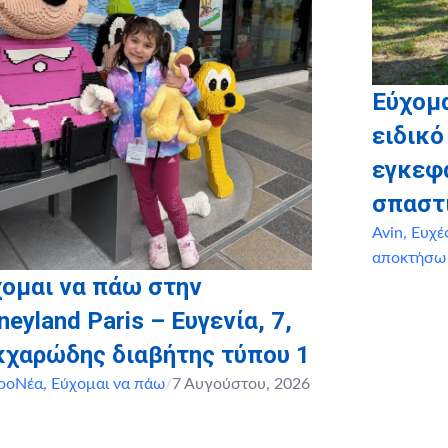
Εύχομ
ειδικό
εγκεφ
σπαστ
Avin
,
Ευχέ
αποκτήσω
ομαι να πάω στην
neyland Paris – Ευγενία, 7,
κχαρώδης διαβήτης τύπου 1
ροΝέα
,
Εύχομαι να πάω
/
7 Αυγούστου, 2026