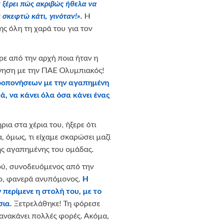
α ξέρει πώς ακριβώς ήθελα να
σκεφτώ κάτι, γινόταν!».
Η
ης όλη τη χαρά του για τον
ρε από την αρχή ποια ήταν η
όνηση με την ΠΑΕ Ολυμπιακός!
προπονήσεων με την αγαπημένη
κά, να κάνει όλα όσα κάνει ένας
ια στα χέρια του, ήξερε ότι
α, όμως, τι είχαμε σκαρώσει μαζί
ης αγαπημένης του ομάδας.
ύ, συνοδευόμενος από την
λο, φανερά ανυπόμονος.
Η
περίμενε η στολή του, με το
σια.
Ξετρελάθηκε! Τη φόρεσε
ξανακάνει πολλές φορές. Ακόμα,