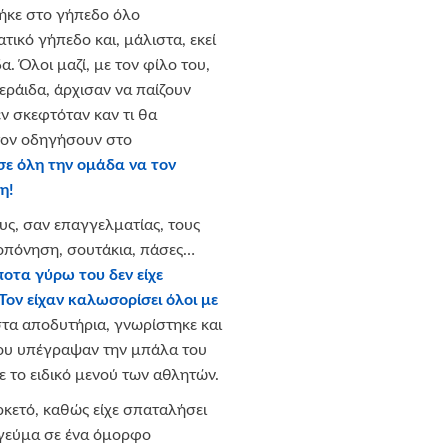
γήκε στο γήπεδο όλο
ικό γήπεδο και, μάλιστα, εκεί
 Όλοι μαζί, με τον φίλο του,
νεράιδα, άρχισαν να παίζουν
ν σκεφτόταν καν τι θα
τον οδηγήσουν στο
υσε όλη την ομάδα να τον
η!
υς, σαν επαγγελματίας, τους
οπόνηση, σουτάκια, πάσες…
ποτα γύρω του δεν είχε
Τον είχαν καλωσορίσει όλοι με
τα αποδυτήρια, γνωρίστηκε και
του υπέγραψαν την μπάλα του
ε το ειδικό μενού των αθλητών.
ρκετό, καθώς είχε σπαταλήσει
γεύμα σε ένα όμορφο