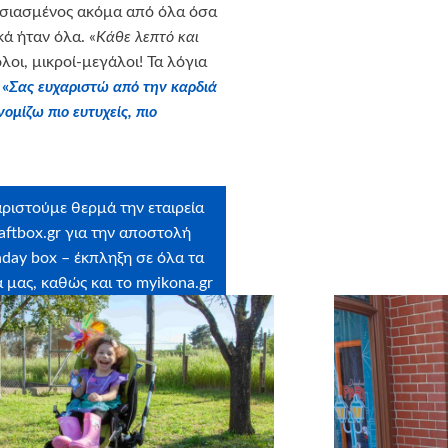
τασιασμένος ακόμα από όλα όσα
κά ήταν όλα. «
Κάθε λεπτό και
λοι, μικροί-μεγάλοι! Τα λόγια
:
«
Σας ευχαριστώ από την καρδιά
μίζω πιο ευτυχείς, πιο
ριστούμε θερμά την εταιρεία
aftbox.gr
για την αποστολή
hday box – έκπληξη σε όλα τα
ά μας, καθώς και το
myikona.gr
για τη χορηγία όλων των
προσωποποιημένων
τογραφικών άλμπουμ των
παιδιών μας!