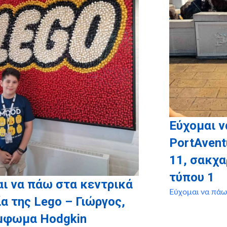
Εύχομαι ν
PortAvent
11, σακχ
τύπου 1
ι να πάω στα κεντρικά
Εύχομαι να πάω
α της Lego – Γιώργος,
έμφωμα Hodgkin