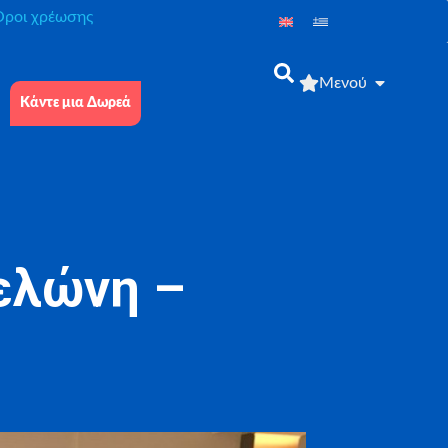
́ροι χρέωσης
Μενού
Κάντε μια Δωρεά
ελώνη –