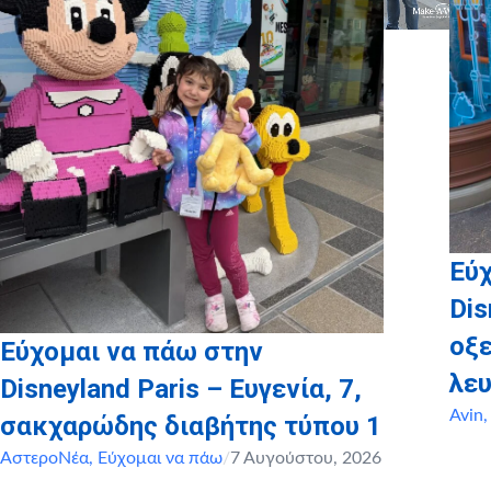
Εύχ
Dis
οξ
Εύχομαι να πάω στην
λευ
Disneyland Paris – Ευγενία, 7,
Avin
σακχαρώδης διαβήτης τύπου 1
ΑστεροΝέα
,
Εύχομαι να πάω
/
7 Αυγούστου, 2026