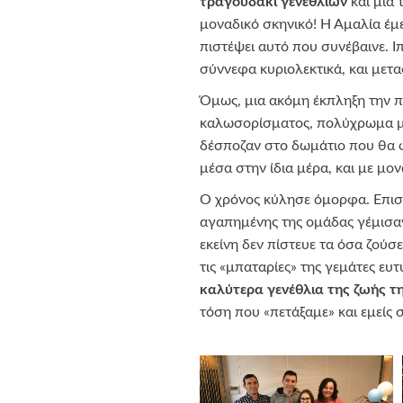
τραγουδάκι γενεθλίων
και μια
μοναδικό σκηνικό! Η Αμαλία έμ
πιστέψει αυτό που συνέβαινε. Ι
σύννεφα κυριολεκτικά, και μετ
Όμως, μια ακόμη έκπληξη την π
καλωσορίσματος, πολύχρωμα μπ
δέσποζαν στο δωμάτιο που θα φι
μέσα στην ίδια μέρα, και με μο
Ο χρόνος κύλησε όμορφα. Επισκ
αγαπημένης της ομάδας γέμισαν μ
εκείνη δεν πίστευε τα όσα ζούσ
τις «μπαταρίες» της γεμάτες ευτ
καλύτερα γενέθλια της ζωής τη
τόση που «πετάξαμε» και εμείς 