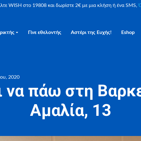
είλτε WISH στο 19808 και δωρίστε 2€ με μια κλήση ή ένα SMS,
Ο
ρικτής
Γίνε εθελοντής
Αστέρι της Ευχής!
Eshop
ίου, 2020
ι να πάω στη Βαρκ
Αμαλία, 13