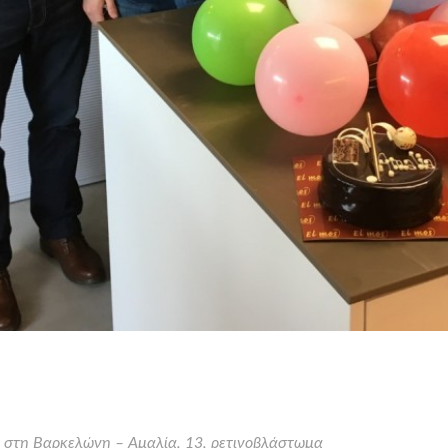
 στη Βαρκελώνη – Αμαλία, 13, ρετινοβλάστωμα