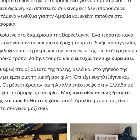
 τούρτα εμφανίστηκε στο προσκήνιο για να συμπληρώσει το
εινε άφωνη, και απίστευτα συγκινημένη δεν μπορούσε να
πτάμενα γενέθλια για την Αμαλία και εκείνη πετούσε στα
αφορικά.
ερίμενε στο διαμέρισμα της Βαρκελώνης. Ένα τεράστιο πανό
αλόνια παντού και μια υπέροχη τούρτα ειδικής παραγγελίας
λοξενούσε τη μικρή και την οικογένεια της. Για δεύτερη φορά
ναδικό τρόπο, έσβηνε τούρτα και
η ευτυχία την είχε κυριεύσει
.
έψεις στα αξιοθέατα της πόλης, αλλά και στο γήπεδο της
ε εμπειρίες τη μικρή μας φίλη. Ότι είχε ευχηθεί έγινε και
ε. Οι μέρες πέρασαν και η Αμαλία επέστρεψε στην Ελλάδα με
υχία και όμορφες εμπειρίες.
Μας ανακοίνωσε πως ήταν τα
ς και πως δε θα τα ξεχάσει ποτέ.
Αμαλία η χαρά μας είναι
στα σύννεφα μαζί σου.