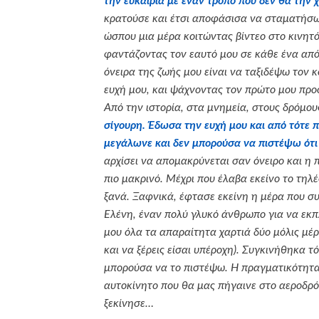
την ευκαιρία με έναν τρόπο που δεν θα την 
κρατούσε και έτσι αποφάσισα να σταματήσω
ώσπου μια μέρα κοιτώντας βίντεο στο κινητ
φαντάζοντας τον εαυτό μου σε κάθε ένα από
όνειρα της ζωής μου είναι να ταξιδέψω τον κ
ευχή μου, και ψάχνοντας τον πρώτο μου πρ
Από την ιστορία, στα μνημεία, στους δρόμους
σίγουρη. Έδωσα την ευχή μου και από τότε π
μεγάλωνε και δεν μπορούσα να πιστέψω ότι 
αρχίσει να απομακρύνεται σαν όνειρο και η 
πιο μακρινό. Μέχρι που έλαβα εκείνο το τηλ
ξανά. Ξαφνικά, έφτασε εκείνη η μέρα που σ
Ελένη, έναν πολύ γλυκό άνθρωπο για να εκπ
μου όλα τα απαραίτητα χαρτιά δύο μόλις μέρε
και να ξέρεις είσαι υπέροχη). Συγκινήθηκα 
μπορούσα να το πιστέψω. Η πραγματικότητα 
αυτοκίνητο που θα μας πήγαινε στο αεροδρόμι
ξεκίνησε…