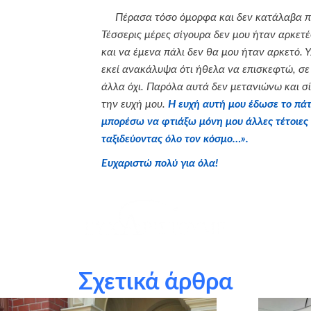
Πέρασα τόσο όμορφα και δεν κατάλαβα πό
Τέσσερις μέρες σίγουρα δεν μου ήταν αρκετές
και να έμενα πάλι δεν θα μου ήταν αρκετό.
εκεί ανακάλυψα ότι ήθελα να επισκεφτώ, σε
άλλα όχι. Παρόλα αυτά δεν μετανιώνω και σ
την ευχή μου.
Η ευχή αυτή μου έδωσε το πάτ
μπορέσω να φτιάξω μόνη μου άλλες τέτοιες 
ταξιδεύοντας όλο τον κόσμο…».
Ευχαριστώ πολύ για όλα!
υμμετείχαν στο πρόγραμμα Αστέρι της Ευχής και με την υποσ
παρούσα ευχή!
Σχετικά άρθρα