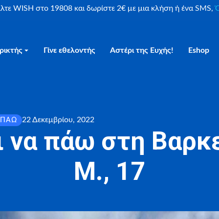
είλτε WISH στο 19808 και δωρίστε 2€ με μια κλήση ή ένα SMS,
Ο
ρικτής
Γίνε εθελοντής
Αστέρι της Ευχής!
Eshop
22 Δεκεμβρίου, 2022
 ΠΆΩ
ι να πάω στη Βαρκ
Μ., 17