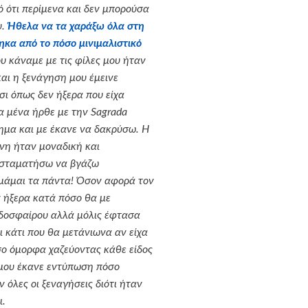
ότι περίμενα και δεν μπορούσα
.
Ήθελα να τα χαράξω όλα στη
κα από το πόσο μινιμαλιστικό
υ κάναμε με τις φίλες μου ήταν
αι η ξενάγηση μου έμεινε
σι όπως δεν ήξερα που είχα
α μένα ήρθε με την
Sagrada
ημα και με έκανε να δακρύσω. Η
νη ήταν μοναδική και
 σταματήσω να βγάζω
μάμαι τα πάντα! Όσον αφορά τον
ν ήξερα κατά πόσο θα με
οδοσφαίρου αλλά μόλις έφτασα
ι κάτι που θα μετάνιωνα αν είχα
ο όμορφα χαζεύοντας κάθε είδος
, μου έκανε εντύπωση πόσο
 όλες οι ξεναγήσεις διότι ήταν
ι.