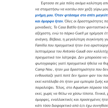
Έφτασα σε μία πόλη ακόμα καλύτερη από 
να σταματήσω να κοιτάω σαν χαζή γύρω μου
μνήμη μου. Όταν φτάσαμε στο σπίτι μαγεύτη
και όμορφο ήταν.
Όλες οι δραστηριότητες πο
μοναδικές. Το
Casa
Batllo
ήταν φανταστικό κ
αξέχαστη, ενώ το πάρκο
Guell
με ηρέμησε έτ
ανάγκη. Βέβαια, η μεγαλύτερη συγκίνηση γι
Familia
που πραγματικά ήταν ένα αριστούργ
λεπτομέρεια του
Antonio
Gaudi
σαν καλλιτέχ
πραγματικά τον λάτρεψα. Δεν μπορούσα να
φωτογραφίες γιατί πραγματικά ήθελα να θυ
Camp
Nou
, ήταν μια δραστηριότητα που δε
ενθουσίαζε γιατί ποτέ δεν ήμουν φαν του π
εκεί κατάλαβα ότι ήταν μια εμπειρία ζωής κα
παραλείψει. Τέλος, στο
Aquarium
πέρασα τόσ
εκεί, χωρίς να θέλω να χάσω τίποτα. Γενικά
όμορφες, εναλλακτικές και προσεγμένες ήταν
κάτι τόσο διαφορετικό από ό,τι έχω συνηθίσε