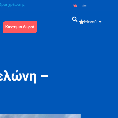
́ροι χρέωσης
Μενού
Κάντε μια Δωρεά
ελώνη –