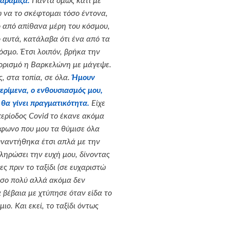
χαράμιζα.
Πάντα όμως κάτι με
 να το σκέφτομαι τόσο έντονα,
ό από απίθανα μέρη του κόσμου,
 αυτά, κατάλαβα ότι ένα από τα
όσμο. Έτσι λοιπόν, βρήκα την
οορισμό η Βαρκελώνη με μάγεψε.
, στα τοπία, σε όλα.
Ήμουν
ερίμενα, ο ενθουσιασμός μου,
θα γίνει πραγματικότητα.
Είχε
περίοδος
Covid
το έκανε ακόμα
έφωνο που μου τα θύμισε όλα
υναντήθηκα έτσι απλά με την
ληρώσει την ευχή μου, δίνοντας
ς πριν το ταξίδι (σε ευχαριστώ
τόσο πολύ αλλά ακόμα δεν
βέβαια με χτύπησε όταν είδα το
ο. Και εκεί, το ταξίδι όντως