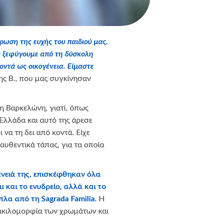
ρωση της ευχής του παιδιού μας.
α ξεφύγουμε από τη δύσκολη
οντά ως οικογένεια. Είμαστε
της Β., που μας συγκίνησαν
τη Βαρκελώνη, γιατί, όπως
 Ελλάδα και αυτό της άρεσε
 να τη δει από κοντά. Είχε
αυθεντικά τάπας, για τα οποία
ένειά της, επισκέφθηκαν όλα
u
και το ενυδρείο, αλλά και το
ίπλα από τη
Sagrada
Familia
.
Η
ποικιλομορφία των χρωμάτων και