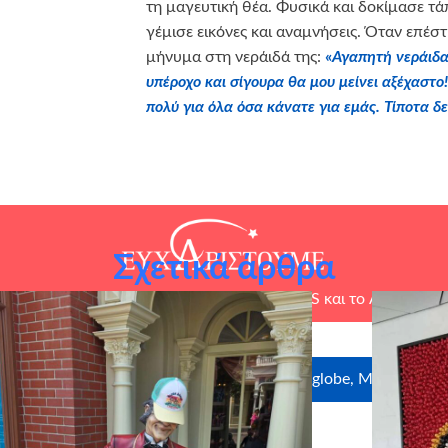
τη μαγευτική θέα. Φυσικά και δοκίμασε τά
γέμισε εικόνες και αναμνήσεις. Όταν επέσ
μήνυμα στη νεράιδά της:
«
Αγαπητή νεράιδα
υπέροχο και σίγουρα θα μου μείνει αξέχαστ
πολύ για όλα όσα κάνατε για εμάς. Τίποτα δ
Σχετικά άρθρα
τίνο Αντωνόπουλο, τον
Όμιλο Εταιρειών SRS
και το
Ardonagh 
ιστούμε θερμά τους χορηγούς σε είδος: Uniglobe, MyIkona, Cr