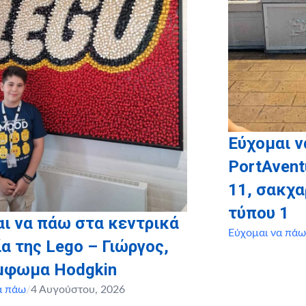
Εύχομαι ν
PortAvent
11, σακχ
τύπου 1
ι να πάω στα κεντρικά
Εύχομαι να πάω
α της Lego – Γιώργος,
έμφωμα Hodgkin
α πάω
/
4 Αυγούστου, 2026