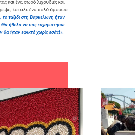
πας και ένα σωρό λιχουδιές και
τρεψε, έστειλε ένα πολύ όμορφο
, το ταξίδι στη Βαρκελώνη ήταν
ο! Θα ήθελα να σας ευχαριστήσω
εν θα ήταν εφικτό χωρίς εσάς
!».
Group
για τη δωρεά!
aftbox