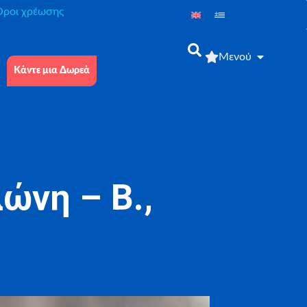
́ροι χρέωσης
Μενού
Κάντε μια Δωρεά
ώνη – Β.,