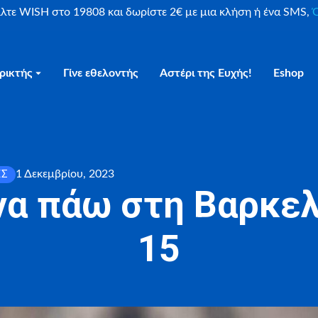
είλτε WISH στο 19808 και δωρίστε 2€ με μια κλήση ή ένα SMS,
Ο
ρικτής
Γίνε εθελοντής
Αστέρι της Ευχής!
Eshop
1 Δεκεμβρίου, 2023
ΕΣ
να πάω στη Βαρκελ
15