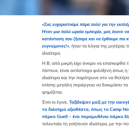
«
Σας ευχαριστούμε πάρα πολύ για την εκπλή
Ήταν μια πολύ ωραία εμπειρία, μας έκανε ν
κατάσταση που ζήσαμε και να έρθουμε πιο κ
ευγνώμονες
!»
, ήταν τα λόγια της μητέρας 
ιδιαίτερα.
Η Β. από μικρή είχε όνειρο να επισκεφθεί 
πίστευε, είναι αντίστοιχα φιλόξενη όπως η
ιδιαίτερα και την παρότρυνε στο να θελήσει
επίσης μεγάλη περιέργεια να δοκιμάσει τα 
φημίζεται.
Έτσι κι έγινε.
Ταξίδεψαν μαζί με την οικογ
τα διάσημα αξιοθέατα, όπως το
Camp
No
πάρκο
Guell
– ένα παραμυθένιο πάρκο δ
τελευταία τη γοήτευσε ιδιαίτερα, με την 