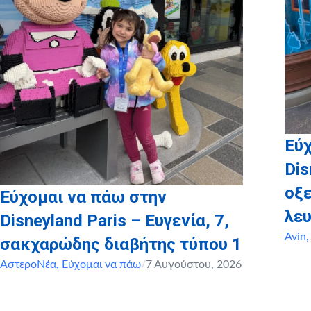
Εύχ
Dis
οξ
Εύχομαι να πάω στην
λευ
Disneyland Paris – Ευγενία, 7,
Avin
σακχαρώδης διαβήτης τύπου 1
ΑστεροΝέα
,
Εύχομαι να πάω
/
7 Αυγούστου, 2026