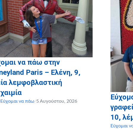
ομαι να πάω στην
neyland Paris – Ελένη, 9,
εία λεμφοβλαστική
χαιμία
Εύχομα
,
Εύχομαι να πάω
/
5 Αυγούστου, 2026
γραφεί
10, λ
Εύχομαι ν