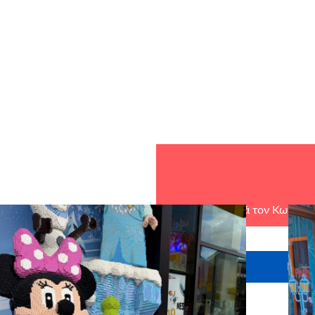
θερμά τον Κωνσταν
Ευχαρ