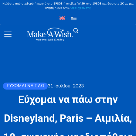
Καλέστε από σταθερό ή κινητό στο 19808 ή στείλτε WISH στο 19808 και δωρίστε 2€ με μια
κλήση ή ένα SMS,
Όροι χρέωσης
31 Ιουλίου, 2023
ΕΎΧΟΜΑΙ ΝΑ ΠΆΩ
Εύχομαι να πάω στην
Disneyland, Paris – Αιμιλία,