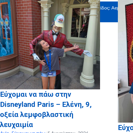
Ευχαριστούμε θερμά τους υποστηρικτές σε είδος: Aegean
Airlines, Disneyland
Εύχομαι να πάω στην
Disneyland Paris – Ελένη, 9,
οξεία λεμφοβλαστική
λευχαιμία
Εύχο