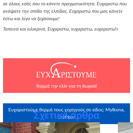
σε όλους εσάς που το κάνετε πραγματικότητα. Ευχαριστώ που
ανάψατε την σπίθα της ελπίδας. Ευχαριστώ που μας κάνετε
έστω και λίγο να ξεχάσουμε!
Ταπεινά και ειλικρινά, Ευχαριστώ, ευχαριστώ, ευχαριστώ
!»
θερμά την
ελίν
για τη δωρεά!
Ευχαριστούμε θερμά τους χορηγούς σε είδος: MyIkona,
Σχετικά άρθρα
Craftbox