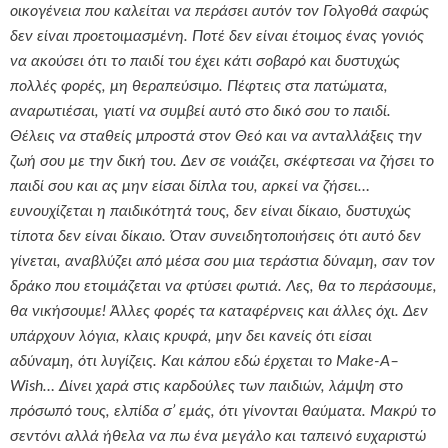
οικογένεια που καλείται να περάσει αυτόν τον Γολγοθά σαφώς
δεν είναι προετοιμασμένη. Ποτέ δεν είναι έτοιμος ένας γονιός
να ακούσει ότι το παιδί του έχει κάτι σοβαρό και δυστυχώς
πολλές φορές, μη θεραπεύσιμο. Πέφτεις στα πατώματα,
αναρωτιέσαι, γιατί να συμβεί αυτό στο δικό σου το παιδί.
Θέλεις να σταθείς μπροστά στον Θεό και να ανταλλάξεις την
ζωή σου με την δική του. Δεν σε νοιάζει, σκέφτεσαι να ζήσει το
παιδί σου και ας μην είσαι δίπλα του, αρκεί να ζήσει…
ευνουχίζεται η παιδικότητά τους, δεν είναι δίκαιο, δυστυχώς
τίποτα δεν είναι δίκαιο. Όταν συνειδητοποιήσεις ότι αυτό δεν
γίνεται, αναβλύζει από μέσα σου μια τεράστια δύναμη, σαν τον
δράκο που ετοιμάζεται να φτύσει φωτιά. Λες, θα το περάσουμε,
θα νικήσουμε! Άλλες φορές τα καταφέρνεις και άλλες όχι. Δεν
υπάρχουν λόγια, κλαις κρυφά, μην δει κανείς ότι είσαι
αδύναμη, ότι λυγίζεις. Και κάπου εδώ έρχεται το
M
ake-
A
–
W
ish… Δίνει χαρά στις καρδούλες των παιδιών, λάμψη στο
πρόσωπό τους, ελπίδα σ’ εμάς, ότι γίνονται θαύματα. Μακρύ το
σεντόνι αλλά ήθελα να πω ένα μεγάλο και ταπεινό ευχαριστώ