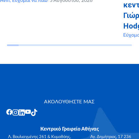
Avin
,
Εύχομαι να πάω
/
5 Αυγούστου, 2026
κεντ
Γιώρ
Hod
Εύχομα
ΑΚΟΛΟΥΘΗΣΤΕ ΜΑΣ
Κεντρικό Γραφείο Αθήνας
Λ. Βουλιαγμένης 261 & Κυμοθόης, Αγ. Δημήτριος, 17 236