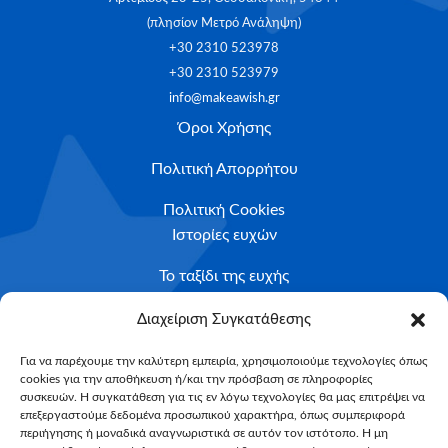
(πλησίον Μετρό Ανάληψη)
+30 2310 523978
+30 2310 523979
info@makeawish.gr
Όροι Χρήσης
Πολιτική Απορρήτου
Πολιτική Cookies
Ιστορίες ευχών
Το ταξίδι της ευχής
Κριτήρια Καταλληλότητας
Διαχείριση Συγκατάθεσης
Υποβολή Αιτήματος
Για να παρέχουμε την καλύτερη εμπειρία, χρησιμοποιούμε τεχνολογίες όπως
cookies για την αποθήκευση ή/και την πρόσβαση σε πληροφορίες
NEWSLETTER
συσκευών. Η συγκατάθεση για τις εν λόγω τεχνολογίες θα μας επιτρέψει να
Email*
επεξεργαστούμε δεδομένα προσωπικού χαρακτήρα, όπως συμπεριφορά
περιήγησης ή μοναδικά αναγνωριστικά σε αυτόν τον ιστότοπο. Η μη