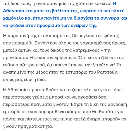
ταξιδιού τους, η ανυπομονησία της χτύπησε κόκκινο!
Η
Αθανασία ετοίμασε τη βαλίτσα της, φόρεσε το πιο πλατύ
χαμόγελο και ήταν πανέτοιμη να διασχίσει τα σύννεφα και
να φτάσει στον προορισμό των ονείρων της.
Η παραμονή της στον κόσμο της Disneyland της φάνταζε
σαν παραμύθι. Συνάντησε όλους τους αγαπημένους ήρωες,
μεταξύ αυτών και τους δικούς της λατρεμένους – την
πριγκίπισσα Elsa και τον Spiderman. Ό,τι και να έβλεπε την
ενθουσίαζε τρομερά, ό,τι και να έτρωγε την ξετρέλαινε! Το
αγαπημένο της μέρος ήταν το εστιατόριο του Ρατατούη,
όπως μας είπε η ίδια.
Η Αθανασία προσπαθούσε να τα ζήσει όλα, να γευτεί όσες
περισσότερες γεύσεις μπορεί και να αγοράσει όσα
περισσότερα πράγματα γινόταν. Έζησε τη δική της μοναδική
εμπειρία σε έναν παραμυθένιο κόσμο, που θα θυμάται για
πάντα, και πίστεψε πως και τα πιο τρελά όνειρα μπορούν να
γίνουν πραγματικότητα.