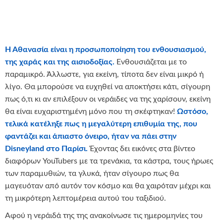
Η Αθανασία είναι η προσωποποίηση του ενθουσιασμού,
της χαράς και της αισιοδοξίας.
Ενθουσιάζεται με το
παραμικρό. Άλλωστε, για εκείνη, τίποτα δεν είναι μικρό ή
λίγο. Θα μπορούσε να ευχηθεί να αποκτήσει κάτι, σίγουρη
πως ό,τι κι αν επιλέξουν οι νεράιδες να της χαρίσουν, εκείνη
θα είναι ευχαριστημένη μόνο που τη σκέφτηκαν!
Ωστόσο,
τελικά κατέληξε πως η μεγαλύτερη επιθυμία της, που
φαντάζει και άπιαστο όνειρο, ήταν να πάει στην
Disneyland
στο Παρίσι.
Έχοντας δει εικόνες στα βίντεο
διαφόρων YouTubers με τα τρενάκια, τα κάστρα, τους ήρωες
των παραμυθιών, τα γλυκά, ήταν σίγουρο πως θα
μαγευόταν από αυτόν τον κόσμο και θα χαιρόταν μέχρι και
τη μικρότερη λεπτομέρεια αυτού του ταξιδιού.
Αφού η νεράιδά της της ανακοίνωσε τις ημερομηνίες του