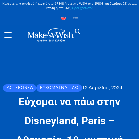
Καλέστε από σταθερό ή κινητό στο 19808 ή στείλτε WISH στο 19808 και δωρίστε 2€ με μια
κλήση ή ένα SMS,
Όροι χρέωσης
12 Απριλίου, 2024
ΑΣΤΕΡΟΝΈΑ
ΕΎΧΟΜΑΙ ΝΑ ΠΆΩ
Εύχομαι να πάω στην
Disneyland, Paris –