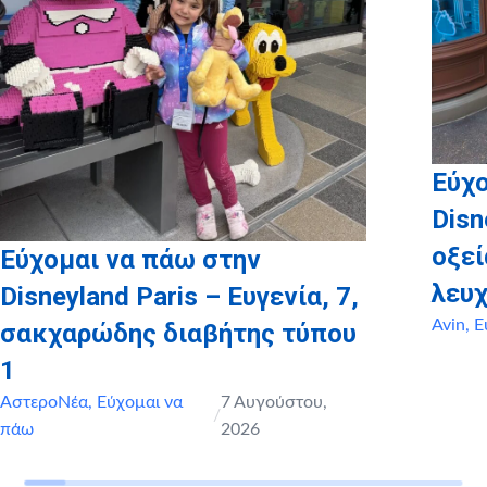
Εύχο
Disn
οξε
Εύχομαι να πάω στην
λευχ
Disneyland Paris – Ευγενία, 7,
Avin
,
Ε
σακχαρώδης διαβήτης τύπου
1
ΑστεροΝέα
,
Εύχομαι να
7 Αυγούστου,
/
πάω
2026