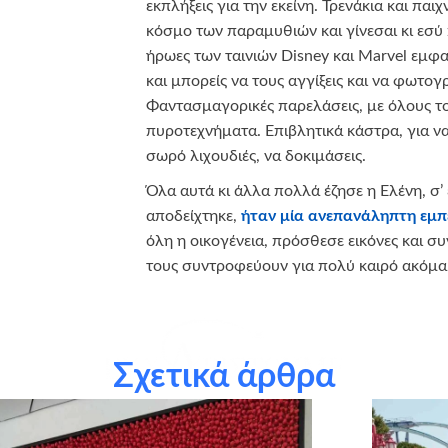
εκπλήξεις για την εκείνη. Τρενάκια και παι
κόσμο των παραμυθιών και γίνεσαι κι εσύ
ήρωες των ταινιών Disney και Marvel εμφ
και μπορείς να τους αγγίξεις και να φωτογ
Φαντασμαγορικές παρελάσεις, με όλους τ
πυροτεχνήματα. Επιβλητικά κάστρα, για να
σωρό λιχουδιές, να δοκιμάσεις.
Όλα αυτά κι άλλα πολλά έζησε η Ελένη, σ’ 
αποδείχτηκε,
ήταν μία ανεπανάληπτη εμπ
όλη η οικογένεια, πρόσθεσε εικόνες και 
τους συντροφεύουν για πολύ καιρό ακόμα
Σχετικά άρθρα
θερμά την
XM
για τη δωρεά!