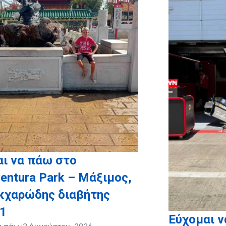
x
ι να πάω στο
entura Park – Μάξιμος,
ακχαρώδης διαβήτης
 1
Εύχομαι 