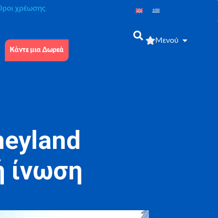
́ροι χρέωσης
Μενού
Κάντε μια Δωρεά
neyland
ή ίνωση