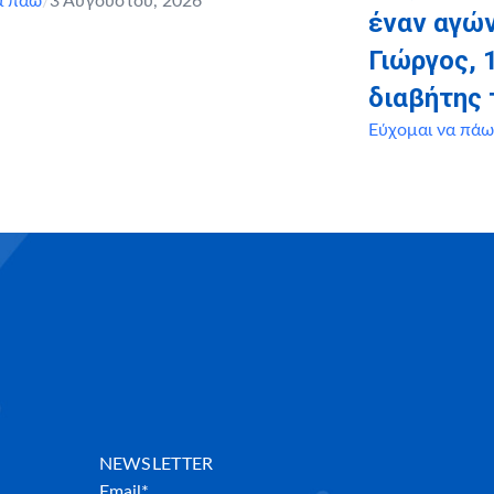
α πάω
/
3 Αυγούστου, 2026
έναν αγών
Γιώργος, 
διαβήτης 
Εύχομαι να πάω
NEWSLETTER
Email*