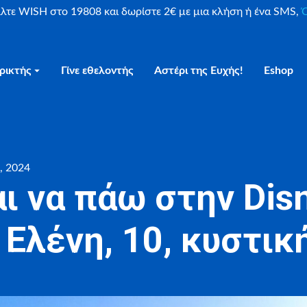
είλτε WISH στο 19808 και δωρίστε 2€ με μια κλήση ή ένα SMS,
Ο
ρικτής
Γίνε εθελοντής
Αστέρι της Ευχής!
Eshop
, 2024
ι να πάω στην Dis
– Ελένη, 10, κυστικ