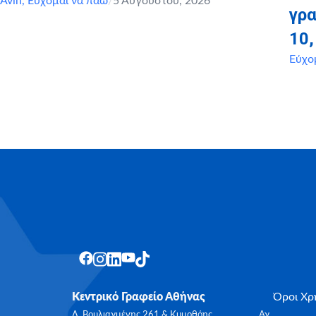
Avin
,
Εύχομαι να πάω
/
5 Αυγούστου, 2026
γρα
10
Εύχο
Κεντρικό Γραφείο Αθήνας
Όροι Χρ
Λ. Βουλιαγμένης 261 & Κυμοθόης, Αγ.