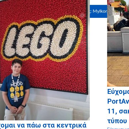
Ευχαριστούμε θερμά τους χορηγούς σε είδος: MyIkona, Craftbo
Εύχομα
PortAv
11, σ
τύπου
ομαι να πάω στα κεντρικά