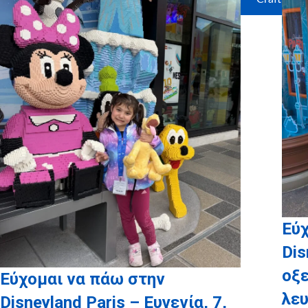
Εύχ
Dis
οξ
Εύχομαι να πάω στην
λευ
Disneyland Paris – Ευγενία, 7,