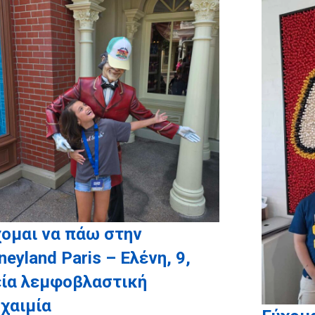
καθώς και το
myikona.g
προσωποποιημένων φωτογρ
ομαι να πάω στην
neyland Paris – Ελένη, 9,
εία λεμφοβλαστική
χαιμία