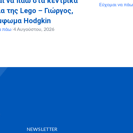
ι να πάω στα κεντρικά
Εύχομαι να πάω
α της Lego – Γιώργος,
έμφωμα Hodgkin
α πάω
/
4 Αυγούστου, 2026
NEWSLETTER