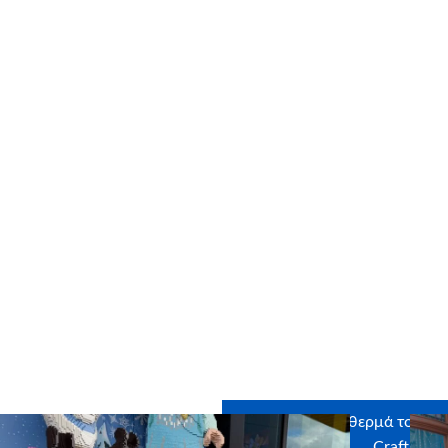
θερμά όλα τα σχολεία που σ
Ευχαριστούμε θερμά τους χο
Craftbox, 