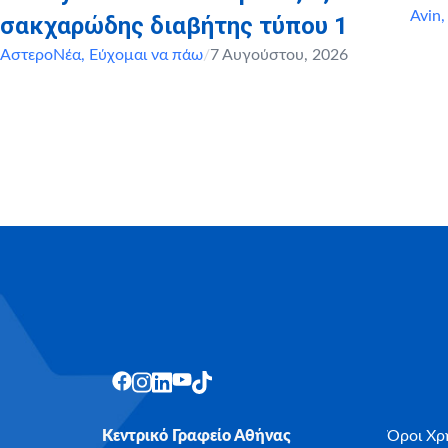
Avin
σακχαρώδης διαβήτης τύπου 1
ΑστεροΝέα
,
Εύχομαι να πάω
/
7 Αυγούστου, 2026
Κεντρικό Γραφείο Αθήνας
Όροι Χρ