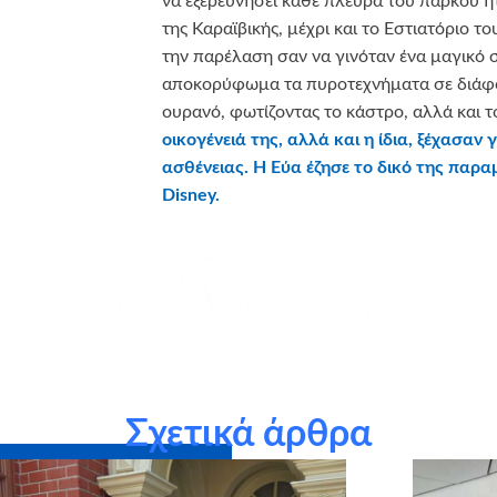
να εξερευνήσει κάθε πλευρά του πάρκου ήτ
της Καραϊβικής, μέχρι και το Εστιατόριο 
την παρέλαση σαν να γινόταν ένα μαγικό 
αποκορύφωμα τα πυροτεχνήματα σε διάφ
ουρανό, φωτίζοντας το κάστρο, αλλά και 
οικογένειά της, αλλά και η ίδια, ξέχασαν 
ασθένειας.
Η Εύα έζησε το δικό της παρ
Disney
.
υμμετείχαν στο πρόγραμμα Αστέρι της Ευχής και με την υποσ
παρούσα ευχή.
Σχετικά άρθρα
Ευχαριστούμε θερμά την 
ρηγούς σε είδος: MyIkona,
αποστολή birthday box – έ
Uniglobe