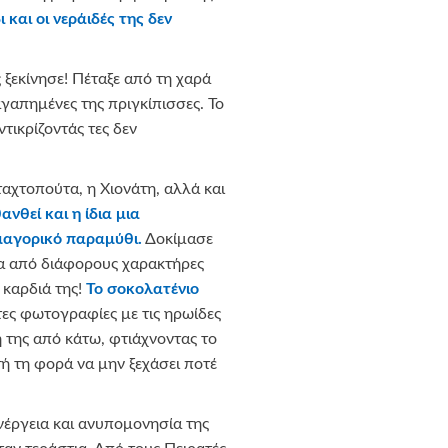
 και οι νεράιδές της δεν
ς ξεκίνησε! Πέταξε από τη χαρά
αγαπημένες της πριγκίπισσες. To
τικρίζοντάς τες δεν
ταχτοπούτα, η Χιονάτη, αλλά και
νθεί και η ίδια μια
μαγορικό παραμύθι.
Δοκίμασε
τα από διάφορους χαρακτήρες
 καρδιά της!
Το σοκολατένιο
ες φωτογραφίες με τις ηρωίδες
 της από κάτω, φτιάχνοντας το
τή τη φορά να μην ξεχάσει ποτέ
νέργεια και ανυπομονησία της