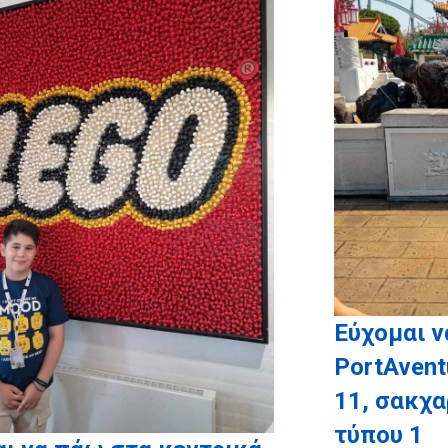
r
για τη χορηγία όλων των
αφικών άλμπουμ των παιδιών
μας!
Εύχομαι ν
PortAvent
11, σακχ
τύπου 1