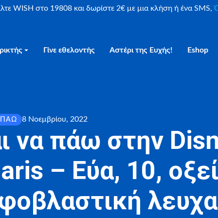
είλτε WISH στο 19808 και δωρίστε 2€ με μια κλήση ή ένα SMS,
Ο
ρικτής
Γίνε εθελοντής
Αστέρι της Ευχής!
Eshop
8 Νοεμβρίου, 2022
 ΠΆΩ
ι να πάω στην Disn
aris – Εύα, 10, οξε
φοβλαστική λευχα