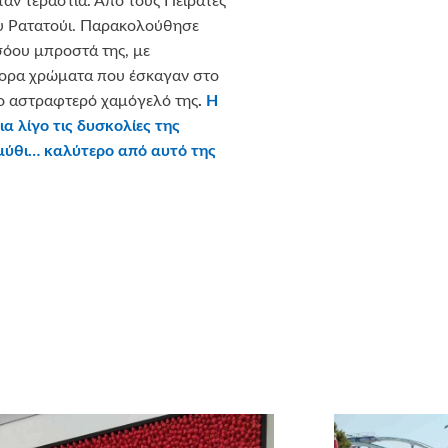
αν τεράστια. Από τους Πειρατές
του Ρατατούι. Παρακολούθησε
σόου μπροστά της, με
ορα χρώματα που έσκαγαν στο
το αστραφτερό χαμόγελό της
.
Η
για λίγο τις δυσκολίες της
αμύθι… καλύτερο από αυτό της
τήριξή τους εκπληρώσαμε την
εταιρεία
Craftbox.gr
για την
κπληξη σε όλα τα παιδιά μας,