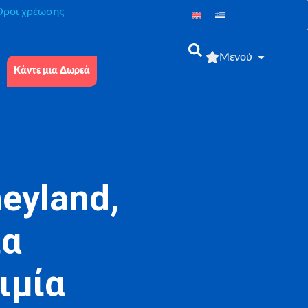
́ροι χρέωσης
Μενού
Κάντε μια Δωρεά
eyland,
ία
ιμία