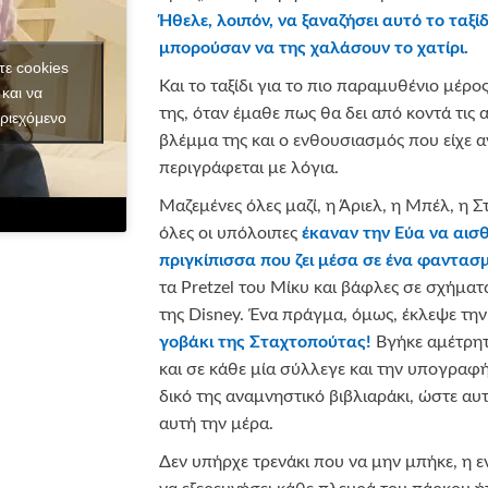
Ήθελε, λοιπόν, να ξαναζήσει αυτό το ταξίδι
μπορούσαν να της χαλάσουν το χατίρι.
τε cookies
Και το ταξίδι για το πιο παραμυθένιο μέρο
και να
της, όταν έμαθε πως θα δει από κοντά τις 
ριεχόμενο
βλέμμα της και ο ενθουσιασμός που είχε αν
περιγράφεται με λόγια.
Μαζεμένες όλες μαζί, η Άριελ, η Μπέλ, η Σ
όλες οι υπόλοιπες
έκαναν την Εύα να αισθα
πριγκίπισσα που ζει μέσα σε ένα φαντασ
τα Pretzel του Μίκυ και βάφλες σε σχήμα
της Disney. Ένα πράγμα, όμως, έκλεψε την
γοβάκι της Σταχτοπούτας!
Βγήκε αμέτρητ
και σε κάθε μία σύλλεγε και την υπογραφή
δικό της αναμνηστικό βιβλιαράκι, ώστε αυ
αυτή την μέρα.
Δεν υπήρχε τρενάκι που να μην μπήκε, η ε