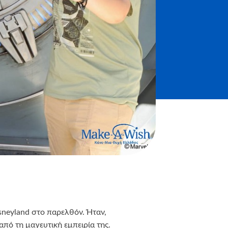
isneyland στο παρελθόν. Ήταν,
πό τη μαγευτική εμπειρία της.