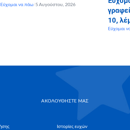
Εύχομα
,
Εύχομαι να πάω
/
5 Αυγούστου, 2026
γραφεί
10, λ
Εύχομαι ν
ΑΚΟΛΟΥΘΗΣΤΕ ΜΑΣ
ήσης
Ιστορίες ευχών