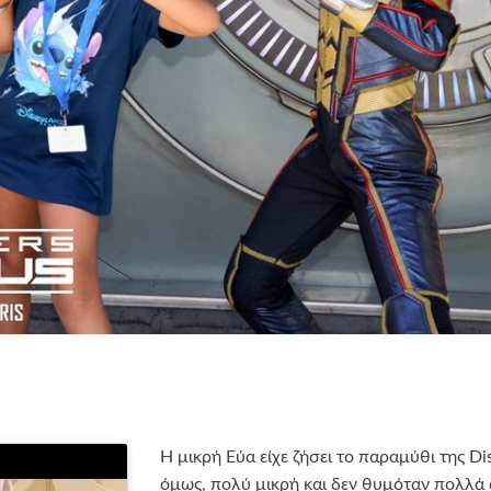
Η μικρή Εύα είχε ζήσει το παραμύθι της D
όμως, πολύ μικρή και δεν θυμόταν πολλά α