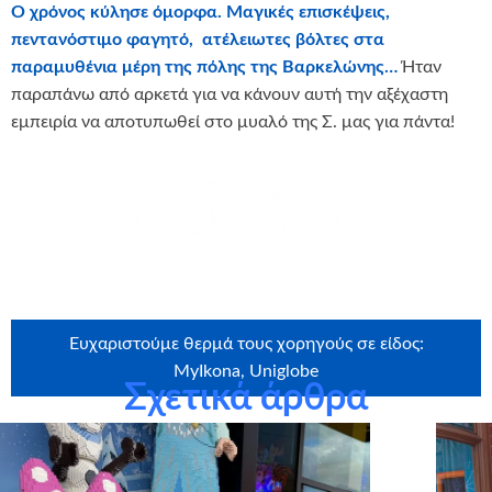
Ο χρόνος κύλησε όμορφα. Μαγικές επισκέψεις,
πεντανόστιμο φαγητό, ατέλειωτες βόλτες στα
παραμυθένια μέρη της πόλης της Βαρκελώνης…
Ήταν
παραπάνω από αρκετά για να κάνουν αυτή την αξέχαστη
εμπειρία να αποτυπωθεί στο μυαλό της Σ. μας για πάντα!
θερμά την
SRS Group of Companies
για τη δωρεά !
Ευχαριστούμε θερμά τους χορηγούς σε είδος:
MyIkona, Uniglobe
Σχετικά άρθρα
Ευχαριστούμε θερμά την εταιρεία
Craftbox.gr
για την
αποστολή birthday box – έκπληξη σε όλα τα παιδιά μας,