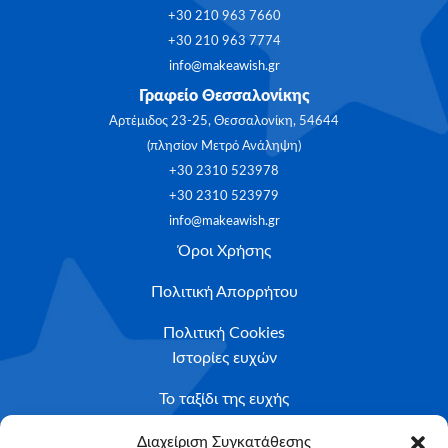
+30 210 963 7660
+30 210 963 7774
info@makeawish.gr
Γραφείο Θεσσαλονίκης
Αρτέμιδος 23-25, Θεσσαλονίκη, 54644
(πλησίον Μετρό Ανάληψη)
+30 2310 523978
+30 2310 523979
info@makeawish.gr
Όροι Χρήσης
Πολιτική Απορρήτου
Πολιτική Cookies
Ιστορίες ευχών
Το ταξίδι της ευχής
Κριτήρια Καταλληλότητας
Διαχείριση Συγκατάθεσης