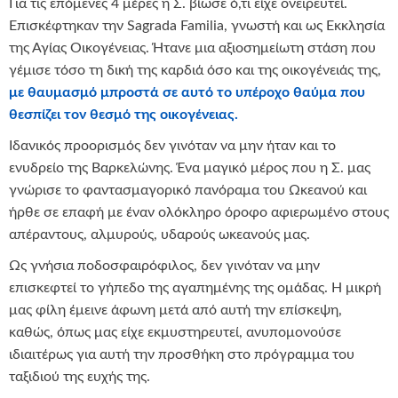
Για τις επόμενες 4 μέρες η Σ. βίωσε ό,τι είχε ονειρευτεί.
Επισκέφτηκαν την Sagrada Familia, γνωστή και ως Εκκλησία
της Αγίας Οικογένειας. Ήτανε μια αξιοσημείωτη στάση που
γέμισε τόσο τη δική της καρδιά όσο και της οικογένειάς της,
με θαυμασμό μπροστά σε αυτό το υπέροχο θαύμα που
θεσπίζει τον θεσμό της οικογένειας.
Ιδανικός προορισμός δεν γινόταν να μην ήταν και το
ενυδρείο της Βαρκελώνης. Ένα μαγικό μέρος που η Σ. μας
γνώρισε το φαντασμαγορικό πανόραμα του Ωκεανού και
ήρθε σε επαφή με έναν ολόκληρο όροφο αφιερωμένο στους
απέραντους, αλμυρούς, υδαρούς ωκεανούς μας.
Ως γνήσια ποδοσφαιρόφιλος, δεν γινόταν να μην
επισκεφτεί το γήπεδο της αγαπημένης της ομάδας. Η μικρή
μας φίλη έμεινε άφωνη μετά από αυτή την επίσκεψη,
καθώς, όπως μας είχε εκμυστηρευτεί, ανυπομονούσε
ιδιαιτέρως για αυτή την προσθήκη στο πρόγραμμα του
ταξιδιού της ευχής της.