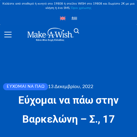
Καλέστε από σταθερό ή κινητό στο 19808 ή στείλτε WISH στο 19808 και δωρίστε 2€ με μια
κλήση ή ένα SMS,
Όροι χρέωσης
13 Δεκεμβρίου, 2022
ΕΎΧΟΜΑΙ ΝΑ ΠΆΩ
Εύχομαι να πάω στην
Βαρκελώνη – Σ., 17