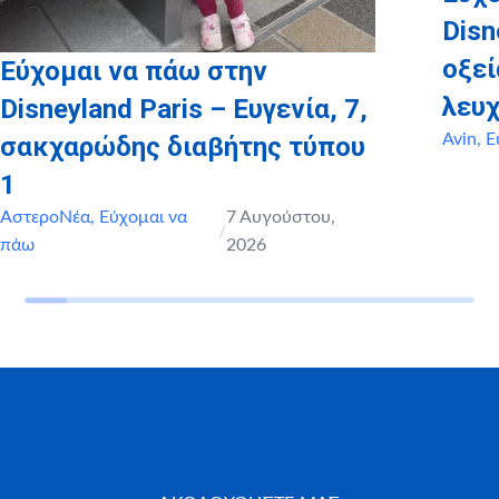
Disn
οξε
Εύχομαι να πάω στην
λευχ
Disneyland Paris – Ευγενία, 7,
Avin
,
Ε
σακχαρώδης διαβήτης τύπου
1
ΑστεροΝέα
,
Εύχομαι να
7 Αυγούστου,
/
πάω
2026