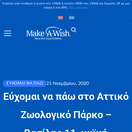
Καλέστε από σταθερό ή κινητό στο 19808 ή στείλτε WISH στο 19808 και δωρίστε 2€ με μια
κλήση ή ένα SMS,
Όροι χρέωσης
25 Νοεμβρίου, 2020
ΕΎΧΟΜΑΙ ΝΑ ΠΆΩ
Εύχομαι να πάω στο Αττικό
Ζωολογικό Πάρκο –