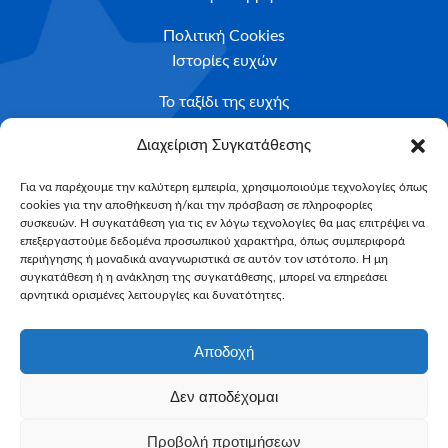
Πολιτική Cookies
Ιστορίες ευχών
Το ταξίδι της ευχής
Κριτήρια Καταλληλότητας
Διαχείριση Συγκατάθεσης
Υποβολή Αιτήματος
Για να παρέχουμε την καλύτερη εμπειρία, χρησιμοποιούμε τεχνολογίες όπως
cookies για την αποθήκευση ή/και την πρόσβαση σε πληροφορίες
NEWSLETTER
συσκευών. Η συγκατάθεση για τις εν λόγω τεχνολογίες θα μας επιτρέψει να
Email*
επεξεργαστούμε δεδομένα προσωπικού χαρακτήρα, όπως συμπεριφορά
περιήγησης ή μοναδικά αναγνωριστικά σε αυτόν τον ιστότοπο. Η μη
συγκατάθεση ή η ανάκληση της συγκατάθεσης, μπορεί να επηρεάσει
αρνητικά ορισμένες λειτουργίες και δυνατότητες.
Αποδοχή
Δεν αποδέχομαι
Make-A-Wish Greece © 2025
Προβολή προτιμήσεων
All Rights Reserved