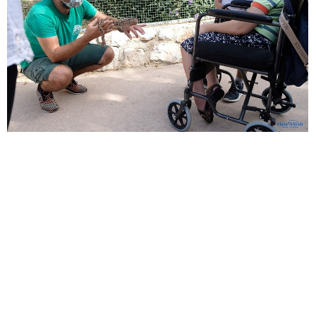
θερμά την
Reckitt Benckiser
για την υιοθεσία της ευχής
τους εθελοντές μας: Αλεξάνδρα Ούτσιου, Νατάσσα
Κανελλοπούλου, Μπόρις Άνκεβ