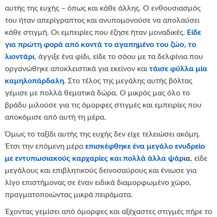
αυτής της ευχής – όπως και κάθε άλλης. Ο ενθουσιασμός
του ήταν απερίγραπτος και ανυπομονούσε να απολαύσει
κάθε στιγμή. Οι εμπειρίες που έζησε ήταν μοναδικές.
Είδε
για πρώτη φορά από κοντά το αγαπημένο του ζώο, το
λιοντάρι
,
άγγιξε ένα φίδι, είδε το σόου με τα δελφίνια που
οργανώθηκε αποκλειστικά για εκείνον και
τάισε φύλλα μία
καμηλοπάρδαλη
. Στο τέλος της μεγάλης αυτής βόλτας
γέμισε με πολλά θεματικά δώρα. Ο μικρός μας όλο το
βράδυ μιλούσε για τις όμορφες στιγμές και εμπειρίες που
αποκόμισε από αυτή τη μέρα.
Όμως το ταξίδι αυτής της ευχής δεν είχε τελειώσει ακόμη.
Έτσι την επόμενη μέρα
επισκέφθηκε ένα μεγάλο ενυδρείο
με εντυπωσιακούς καρχαρίες και πολλά άλλα ψάρι
α
, είδε
μεγάλους και επιβλητικούς δεινοσαύρους και ένιωσε για
λίγο επιστήμονας σε έναν ειδικά διαμορφωμένο χώρο,
πραγματοποιώντας μικρά πειράματα.
Έχοντας γεμίσει από όμορφες και αξέχαστες στιγμές πήρε το