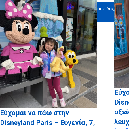
Ευχαριστούμε θερμά τους υποστηρικτές σε είδος:
Nordix, Free Now
Εύχο
Disn
οξε
Εύχομαι να πάω στην
λευχ
Disneyland Paris – Ευγενία, 7,