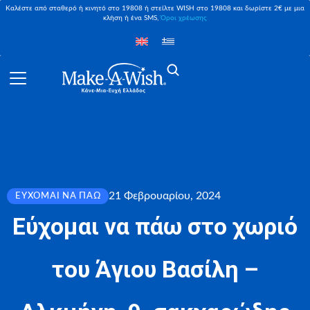
Καλέστε από σταθερό ή κινητό στο 19808 ή στείλτε WISH στο 19808 και δωρίστε 2€ με μια
κλήση ή ένα SMS,
Όροι χρέωσης
21 Φεβρουαρίου, 2024
ΕΎΧΟΜΑΙ ΝΑ ΠΆΩ
Εύχομαι να πάω στο χωριό
του Άγιου Βασίλη –