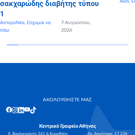
Avin
,
Ε
σακχαρώδης διαβήτης τύπου
1
ΑστεροΝέα
,
Εύχομαι να
7 Αυγούστου,
/
πάω
2026
ΑΚΟΛΟΥΘΗΣΤΕ ΜΑΣ
Κεντρικό Γραφείο Αθήνας
Λ. Βουλιαγμένης 261 & Κυμοθόης, Αγ. Δημήτριος, 17 236