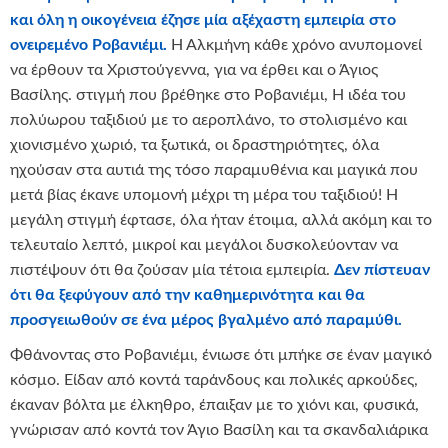
και όλη η οικογένεια έζησε μία αξέχαστη εμπειρία στο
ονειρεμένο Ροβανιέμι.
Η Αλκμήνη κάθε χρόνο ανυπομονεί
να έρθουν τα Χριστούγεννα, για να έρθει και ο Άγιος
Βασίλης. στιγμή που βρέθηκε στο Ροβανιέμι, Η ιδέα του
πολύωρου ταξιδιού με το αεροπλάνο, το στολισμένο και
χιονισμένο χωριό, τα ξωτικά, οι δραστηριότητες, όλα
ηχούσαν στα αυτιά της τόσο παραμυθένια και μαγικά που
μετά βίας έκανε υπομονή μέχρι τη μέρα του ταξιδιού! Η
μεγάλη στιγμή έφτασε, όλα ήταν έτοιμα, αλλά ακόμη και το
τελευταίο λεπτό, μικροί και μεγάλοι δυσκολεύονταν να
πιστέψουν ότι θα ζούσαν μία τέτοια εμπειρία.
Δεν πίστευαν
ότι θα ξεφύγουν από την καθημερινότητα και θα
προσγειωθούν σε ένα μέρος βγαλμένο από παραμύθι.
Φθάνοντας στο Ροβανιέμι, ένιωσε ότι μπήκε σε έναν μαγικό
κόσμο. Είδαν από κοντά ταράνδους και πολικές αρκούδες,
έκαναν βόλτα με έλκηθρο, έπαιξαν με το χιόνι και, φυσικά,
γνώρισαν από κοντά τον Άγιο Βασίλη και τα σκανδαλιάρικα