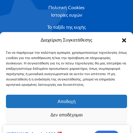
Πολιτική Cookies
Ιστορίες ευχών
Το ταξίδι της ευχής
Κριτήρια Καταλληλότητας
Διαχείριση Συγκατάθεσης
Υποβολή Αιτήματος
Για να παρέχουμε την καλύτερη εμπειρία, χρησιμοποιούμε τεχνολογίες όπως
cookies για την αποθήκευση ή/και την πρόσβαση σε πληροφορίες
NEWSLETTER
συσκευών. Η συγκατάθεση για τις εν λόγω τεχνολογίες θα μας επιτρέψει να
Email*
επεξεργαστούμε δεδομένα προσωπικού χαρακτήρα, όπως συμπεριφορά
περιήγησης ή μοναδικά αναγνωριστικά σε αυτόν τον ιστότοπο. Η μη
συγκατάθεση ή η ανάκληση της συγκατάθεσης, μπορεί να επηρεάσει
αρνητικά ορισμένες λειτουργίες και δυνατότητες.
Αποδοχή
Δεν αποδέχομαι
Make-A-Wish Greece © 2025
Προβολή προτιμήσεων
All Rights Reserved