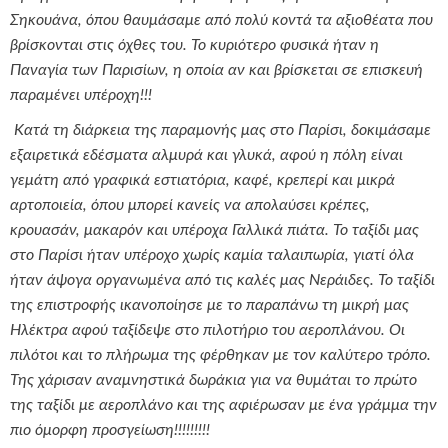
Σηκουάνα, όπου θαυμάσαμε από πολύ κοντά τα αξιοθέατα που
βρίσκονται στις όχθες του. Το κυριότερο φυσικά ήταν η
Παναγία των Παρισίων, η οποία αν και βρίσκεται σε επισκευή
παραμένει υπέροχη!!!
Κατά τη διάρκεια της παραμονής μας στο Παρίσι, δοκιμάσαμε
εξαιρετικά εδέσματα αλμυρά και γλυκά, αφού η πόλη είναι
γεμάτη από γραφικά εστιατόρια, καφέ, κρεπερί και μικρά
αρτοποιεία, όπου μπορεί κανείς να απολαύσει κρέπες,
κρουασάν, μακαρόν και υπέροχα Γαλλικά πιάτα. Το ταξίδι μας
στο Παρίσι ήταν υπέροχο χωρίς καμία ταλαιπωρία, γιατί όλα
ήταν άψογα οργανωμένα από τις καλές μας Νεράιδες. Το ταξίδι
της επιστροφής ικανοποίησε με το παραπάνω τη μικρή μας
Ηλέκτρα αφού ταξίδεψε στο πιλοτήριο του αεροπλάνου. Οι
πιλότοι και το πλήρωμα της φέρθηκαν με τον καλύτερο τρόπο.
Της χάρισαν αναμνηστικά δωράκια για να θυμάται το πρώτο
της ταξίδι με αεροπλάνο και της αφιέρωσαν με ένα γράμμα την
πιο όμορφη προσγείωση!!!!!!!!!