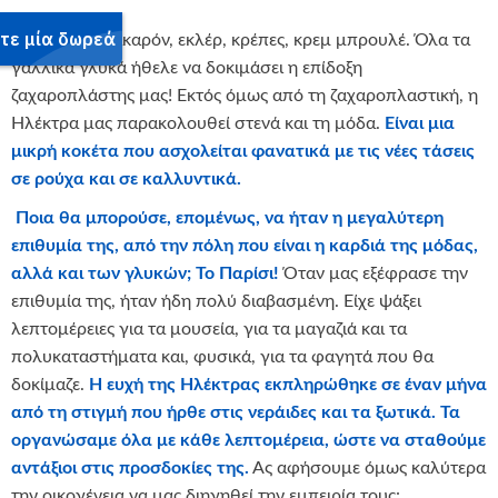
Κρουασάν, μακαρόν, εκλέρ, κρέπες, κρεμ μπρουλέ. Όλα τα
γαλλικά γλυκά ήθελε να δοκιμάσει η επίδοξη
ζαχαροπλάστης μας! Εκτός όμως από τη ζαχαροπλαστική, η
Ηλέκτρα μας παρακολουθεί στενά και τη μόδα.
Είναι μια
μικρή κοκέτα που ασχολείται φανατικά με τις νέες τάσεις
σε ρούχα και σε καλλυντικά.
Ποια θα μπορούσε, επομένως, να ήταν η μεγαλύτερη
επιθυμία της, από την πόλη που είναι η καρδιά της μόδας,
αλλά και των γλυκών; Το Παρίσι!
Όταν μας εξέφρασε την
επιθυμία της, ήταν ήδη πολύ διαβασμένη. Είχε ψάξει
λεπτομέρειες για τα μουσεία, για τα μαγαζιά και τα
πολυκαταστήματα και, φυσικά, για τα φαγητά που θα
δοκίμαζε.
Η ευχή της Ηλέκτρας εκπληρώθηκε σε έναν μήνα
από τη στιγμή που ήρθε στις νεράιδες και τα ξωτικά. Τα
οργανώσαμε όλα με κάθε λεπτομέρεια, ώστε να σταθούμε
αντάξιοι στις προσδοκίες της.
Ας αφήσουμε όμως καλύτερα
την οικογένεια να μας διηγηθεί την εμπειρία τους: