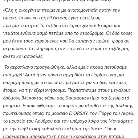
«Όλη η οικογένεια περίμενε με ανυπομονησία αυτήν την
ημέρα. Το όνειρο της Ηλέκτρας έγινε επιτέλους
πραγματικότητα. Το ταξίδι στο Παρίσι ξεκινά! Έτοιμοι και
γεμάτοι ενθουσιασμό πετάμε από το αεροδρόμιο. Οι δύο κόρες
μου ήταν τόσο χαρούμενες που θα έμπαιναν πρώτη φορά σε
αεροπλάνο. Το πλήρωμα ήταν ευγενέστατο και το ταξίδι μας
άνετο και ασφαλές.
Το αεροπλάνο προσγειώθηκε, αλλά εμείς ακόμα πετούσαμε
από χαρά! Αυτό ήταν μόνο η αρχή διότι το Παρίσι είναι μια
υπέροχη πόλη, με ατέλειωτα πράγματα για να δεις και εμείς
έτοιμοι να την εξερευνήσουμε. Περπατήσαμε στους μεγάλους
δρόμους βλέποντας γύρω μας θαυμάσια κτίρια και ξεχωριστά
μνημεία. Επισκεφθήκαμε τα κυριότερα αξιοθέατα της Γαλλικής
πρωτεύουσας όπως: το μουσείο D’ORSAY, τον Πύργο του Άιφελ,
το μουσείο του Λούβρου και τον υπέροχο λόφο της Μονμάρτης
με την επιβλητική καθολική εκκλησία της Sacre Coeur.
Πραγματικά απολαυστική ήταν η κρουαζιέρα στον ποταμό