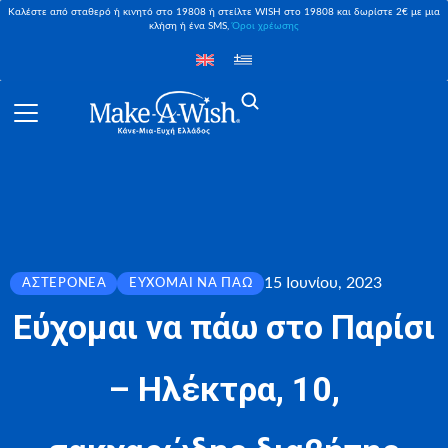
Καλέστε από σταθερό ή κινητό στο 19808 ή στείλτε WISH στο 19808 και δωρίστε 2€ με μια
κλήση ή ένα SMS,
Όροι χρέωσης
15 Ιουνίου, 2023
ΑΣΤΕΡΟΝΈΑ
ΕΎΧΟΜΑΙ ΝΑ ΠΆΩ
Εύχομαι να πάω στο Παρίσι
– Ηλέκτρα, 10,