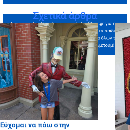
Σχετικά άρθρα
Ευχαριστούμε θερμά την εταιρεία
Craftbox.gr
για την
αποστολή birthday box – έκπληξη σε όλα τα παιδιά
μας, καθώς και το
myikona.gr
για τη χορηγία όλων των
προσωποποιημένων φωτογραφικών άλμπουμ!
Εύχομαι να πάω στην