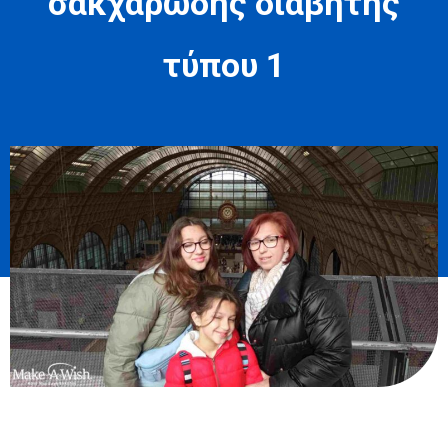
σακχαρώδης διαβήτης
τύπου 1