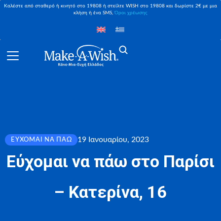
Καλέστε από σταθερό ή κινητό στο 19808 ή στείλτε WISH στο 19808 και δωρίστε 2€ με μια
κλήση ή ένα SMS,
Όροι χρέωσης
19 Ιανουαρίου, 2023
ΕΎΧΟΜΑΙ ΝΑ ΠΆΩ
Εύχομαι να πάω στο Παρίσι
– Κατερίνα, 16