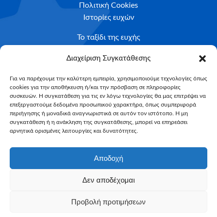
Πολιτική Cookies
Ιστορίες ευχών
Το ταξίδι της ευχής
Κριτήρια Καταλληλότητας
Διαχείριση Συγκατάθεσης
Υποβολή Αιτήματος
Για να παρέχουμε την καλύτερη εμπειρία, χρησιμοποιούμε τεχνολογίες όπως
cookies για την αποθήκευση ή/και την πρόσβαση σε πληροφορίες
NEWSLETTER
συσκευών. Η συγκατάθεση για τις εν λόγω τεχνολογίες θα μας επιτρέψει να
Email*
επεξεργαστούμε δεδομένα προσωπικού χαρακτήρα, όπως συμπεριφορά
περιήγησης ή μοναδικά αναγνωριστικά σε αυτόν τον ιστότοπο. Η μη
συγκατάθεση ή η ανάκληση της συγκατάθεσης, μπορεί να επηρεάσει
αρνητικά ορισμένες λειτουργίες και δυνατότητες.
Αποδοχή
Δεν αποδέχομαι
Make-A-Wish Greece © 2025
Προβολή προτιμήσεων
All Rights Reserved
Web Magic by
Toulange