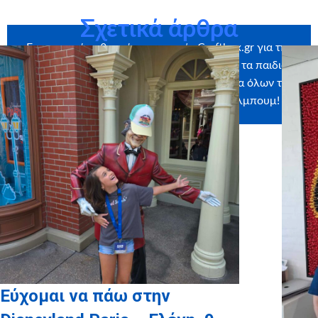
Σχετικά άρθρα
Ευχαριστούμε θερμά την εταιρεία
Craftbox.gr
για την
αποστολή birthday box – έκπληξη σε όλα τα παιδιά
μας, καθώς και το
myikona.gr
για τη χορηγία όλων των
προσωποποιημένων φωτογραφικών άλμπουμ!
Εύχομαι να πάω στην