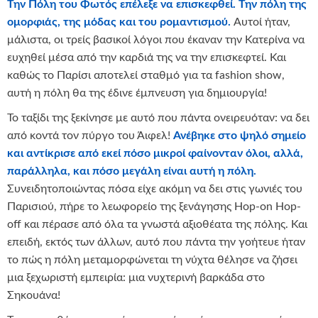
Την Πόλη του Φωτός επέλεξε να επισκεφθεί. Την πόλη της
ομορφιάς, της μόδας και του ρομαντισμού.
Αυτοί ήταν,
μάλιστα, οι τρείς βασικοί λόγοι που έκαναν την Κατερίνα να
ευχηθεί μέσα από την καρδιά της να την επισκεφτεί. Και
καθώς το Παρίσι αποτελεί σταθμό για τα fashion show,
αυτή η πόλη θα της έδινε έμπνευση για δημιουργία!
Το ταξίδι της ξεκίνησε με αυτό που πάντα ονειρευόταν: να δει
από κοντά τον πύργο του Άιφελ!
Ανέβηκε στο ψηλό σημείο
και αντίκρισε από εκεί πόσο μικροί φαίνονταν όλοι, αλλά,
παράλληλα, και πόσο μεγάλη είναι αυτή η πόλη.
Συνειδητοποιώντας πόσα είχε ακόμη να δει στις γωνιές του
Παρισιού, πήρε το λεωφορείο της ξενάγησης Hop-on Hop-
off και πέρασε από όλα τα γνωστά αξιοθέατα της πόλης. Και
επειδή, εκτός των άλλων, αυτό που πάντα την γοήτευε ήταν
το πώς η πόλη μεταμορφώνεται τη νύχτα θέλησε να ζήσει
μια ξεχωριστή εμπειρία: μια νυχτερινή βαρκάδα στο
Σηκουάνα!