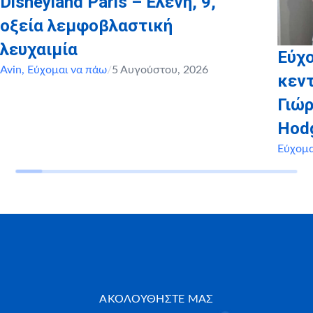
Disneyland Paris – Ελένη, 9,
οξεία λεμφοβλαστική
λευχαιμία
Εύχο
Avin
,
Εύχομαι να πάω
/
5 Αυγούστου, 2026
κεντ
Γιώρ
Hod
Εύχομα
ΑΚΟΛΟΥΘΗΣΤΕ ΜΑΣ