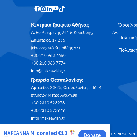
Κεντρικό Γραφείο Αθήνας
Όροι Χρ
Λ. Βουλιαγμένης 261 & Κυμοθόης, Αγ.
Πολιτικ
Δημήτριος, 17 236
(είσοδος από Κυμοθόης 67)
Πολιτική
+30 210 963 7660
+30 210 963 7774
info@makeawish.gr
Γραφείο Θεσσαλονίκης
Αρτέμιδος 23-25, Θεσσαλονίκη, 54644
(πλησίον Μετρό Ανάληψη)
+30 2310 523978
+30 2310 523979
info@makeawish.gr
Make-A-Wish Greece © 2025
All Rights Reserved