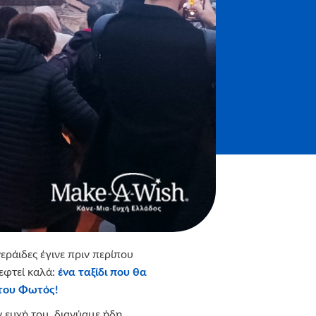
εράιδες έγινε πριν περίπου
εφτεί καλά:
ένα ταξίδι που θα
 του Φωτός!
ν ευχή του, διανύαμε ήδη