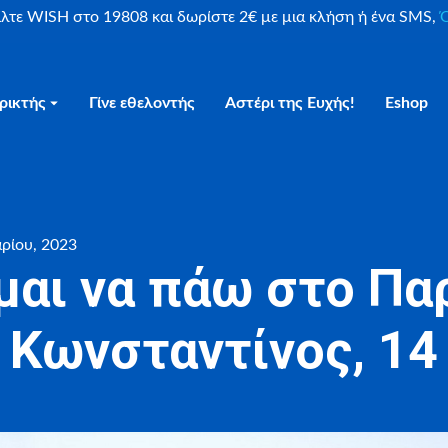
είλτε WISH στο 19808 και δωρίστε 2€ με μια κλήση ή ένα SMS,
Ο
ρικτής
Γίνε εθελοντής
Αστέρι της Ευχής!
Eshop
αρίου, 2023
μαι να πάω στο Παρ
Κωνσταντίνος, 14