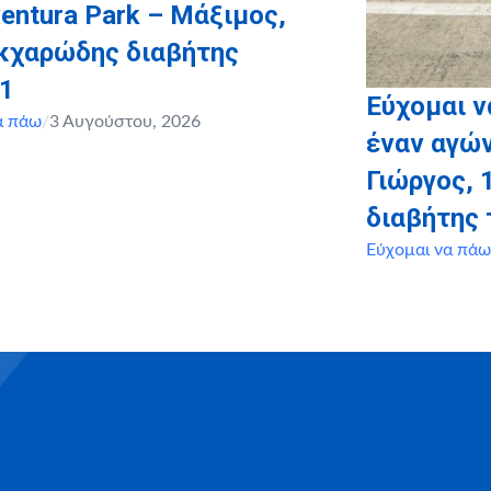
entura Park – Μάξιμος,
ακχαρώδης διαβήτης
 1
Εύχομαι 
α πάω
/
3 Αυγούστου, 2026
έναν αγών
Γιώργος, 
διαβήτης 
Εύχομαι να πάω