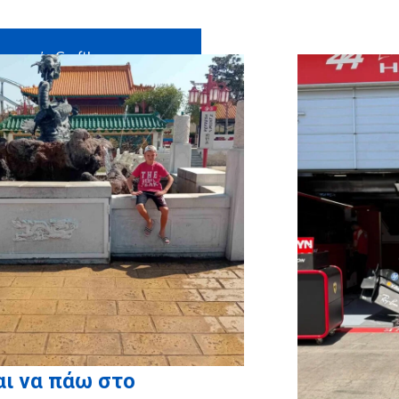
εταιρεία
Craftbox.gr
για την
κπληξη σε όλα τα παιδιά μας,
r
για τη χορηγία όλων των
ωτογραφικών άλμπουμ!
ι να πάω στο