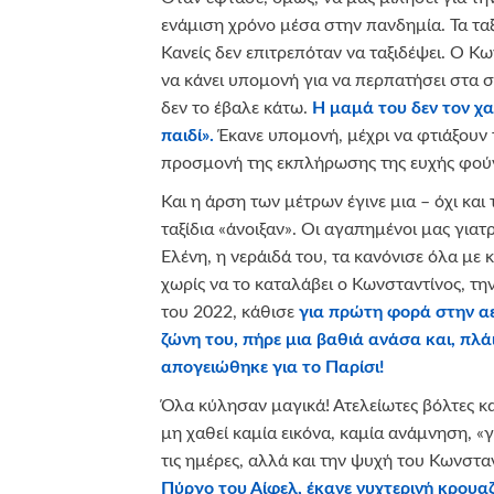
ενάμιση χρόνο μέσα στην πανδημία. Τα ταξ
Κανείς δεν επιτρεπόταν να ταξιδέψει. Ο Κω
να κάνει υπομονή για να περπατήσει στα 
δεν το έβαλε κάτω.
Η μαμά του δεν τον χ
παιδί».
Έκανε υπομονή, μέχρι να φτιάξουν 
προσμονή της εκπλήρωσης της ευχής φού
Και η άρση των μέτρων έγινε μια – όχι και
ταξίδια «άνοιξαν». Οι αγαπημένοι μας γιατ
Ελένη, η νεράιδά του, τα κανόνισε όλα με κ
χωρίς να το καταλάβει ο Κωνσταντίνος, 
του 2022, κάθισε
για πρώτη φορά στην αε
ζώνη του, πήρε μια βαθιά ανάσα και, πλά
απογειώθηκε για το Παρίσι!
Όλα κύλησαν μαγικά! Ατελείωτες βόλτες κα
μη χαθεί καμία εικόνα, καμία ανάμνηση, «γ
τις ημέρες, αλλά και την ψυχή του Κωνστα
Πύργο του Αίφελ, έκανε νυχτερινή κρουα