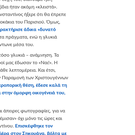
ίδια ήταν ακόμη «κλειστά».
νσταντίνος ήξερε ότι θα έπρεπε
σοκάκια του Παρισιού. Όμως,
αρακτήρισε άδικα «δυνατό
τα πράγματα, ενώ η γλυκιά
ντωνε μέσα του.
 τόσο γλυκιά – ανάμνηση. Τα
ροί μας έδωσαν το «Ναι!». Η
άθε λεπτομέρεια. Και έτσι,
την Παραμονή των Χριστουγέννων
ροπορική θέση, έδεσε καλά τη
ι στην όμορφη οικογένειά του,
ι άπειρες φωτογραφίες, για να
έμισαν» όχι μόνο τις ώρες και
ντίνου.
Επισκέφθηκε τον
ζιέρα στον Σηκουάνα, βόλτα με