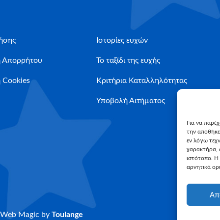
ήσης
Ιστορίες ευχών
ή Απορρήτου
Το ταξίδι της ευχής
 Cookies
Κριτήρια Καταλληλότητας
Υποβολή Αιτήματος
Για να παρέ
την αποθήκε
εν λόγω τεχ
χαρακτήρα, 
ιστότοπο. Η
αρνητικά ορι
Απ
Web Magic by
Toulange