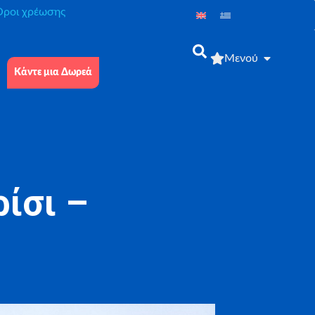
́ροι χρέωσης
Μενού
Κάντε μια Δωρεά
ίσι –