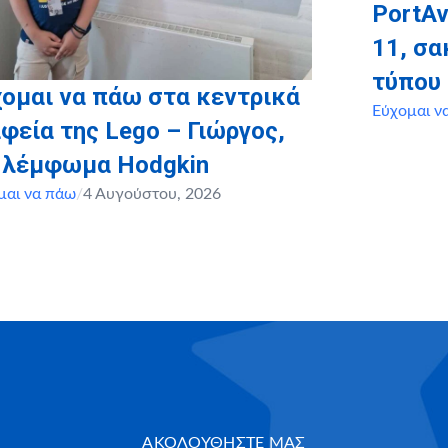
PortAv
11, σ
τύπου
ομαι να πάω στα κεντρικά
Εύχομαι ν
φεία της Lego – Γιώργος,
, λέμφωμα Hodgkin
μαι να πάω
/
4 Αυγούστου, 2026
ΑΚΟΛΟΥΘΗΣΤΕ ΜΑΣ