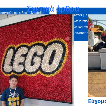
Σχετικά άρθρα
ρηγούς σε είδος: Uniglobe
Ευχαριστούμε θερμά την 
as
αποστολή birthday box – έ
καθώς και το
myikona.g
προσωποποιημένων φ
Εύχομα