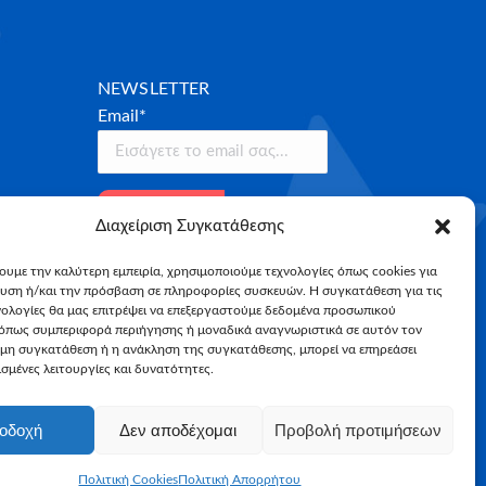
NEWSLETTER
Email*
Διαχείριση Συγκατάθεσης
χουμε την καλύτερη εμπειρία, χρησιμοποιούμε τεχνολογίες όπως cookies για
υση ή/και την πρόσβαση σε πληροφορίες συσκευών. Η συγκατάθεση για τις
νολογίες θα μας επιτρέψει να επεξεργαστούμε δεδομένα προσωπικού
όπως συμπεριφορά περιήγησης ή μοναδικά αναγνωριστικά σε αυτόν τον
 μη συγκατάθεση ή η ανάκληση της συγκατάθεσης, μπορεί να επηρεάσει
σμένες λειτουργίες και δυνατότητες.
οδοχή
Δεν αποδέχομαι
Προβολή προτιμήσεων
Πολιτική Cookies
Πολιτική Απορρήτου