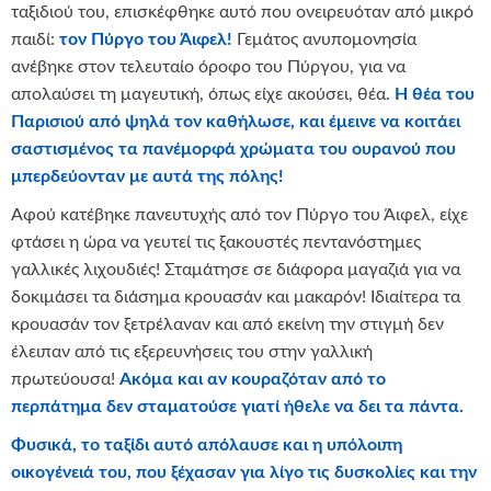
ταξιδιού του, επισκέφθηκε αυτό που ονειρευόταν από μικρό
παιδί:
τον Πύργο του Άιφελ!
Γεμάτος ανυπομονησία
ανέβηκε στον τελευταίο όροφο του Πύργου, για να
απολαύσει τη μαγευτική, όπως είχε ακούσει, θέα.
Η θέα του
Παρισιού από ψηλά τον καθήλωσε, και έμεινε να κοιτάει
σαστισμένος τα πανέμορφά χρώματα του ουρανού που
μπερδεύονταν με αυτά της πόλης!
Αφού κατέβηκε πανευτυχής από τον Πύργο του Άιφελ, είχε
φτάσει η ώρα να γευτεί τις ξακουστές πεντανόστημες
γαλλικές λιχουδιές! Σταμάτησε σε διάφορα μαγαζιά για να
δοκιμάσει τα διάσημα κρουασάν και μακαρόν! Ιδιαίτερα τα
κρουασάν τον ξετρέλαναν και από εκείνη την στιγμή δεν
έλειπαν από τις εξερευνήσεις του στην γαλλική
πρωτεύουσα!
Ακόμα και αν κουραζόταν από το
περπάτημα δεν σταματούσε γιατί ήθελε να δει τα πάντα.
Φυσικά, το ταξίδι αυτό απόλαυσε και η υπόλοιπη
οικογένειά του, που ξέχασαν για λίγο τις δυσκολίες και την