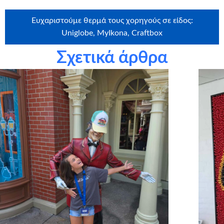
Ευχαριστούμε θερμά τους χορηγούς σε είδος:
Uniglobe, MyIkona, Craftbox
Σχετικά άρθρα
Ευχαριστούμε θερμά την εταιρεία
Craftbox.gr
για την
αποστολή birthday box – έκπληξη σε όλα τα παιδιά μας,
καθώς και το
myikona.gr
για τη χορηγία όλων των
προσωποποιημένων φωτογραφικών άλμπουμ των παιδιών
μας!