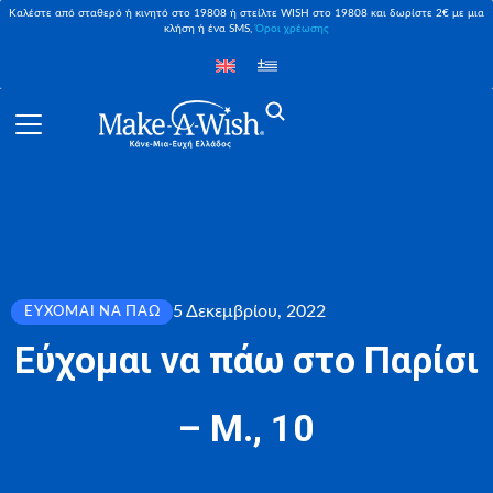
Καλέστε από σταθερό ή κινητό στο 19808 ή στείλτε WISH στο 19808 και δωρίστε 2€ με μια
κλήση ή ένα SMS,
Όροι χρέωσης
5 Δεκεμβρίου, 2022
ΕΎΧΟΜΑΙ ΝΑ ΠΆΩ
Εύχομαι να πάω στο Παρίσι
– Μ., 10