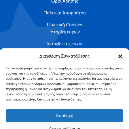
Όροι Χρήσης
Πολιτική Απορρήτου
Πολιτική Cookies
Ιστορίες ευχών
Το ταξίδι της ευχής
Κριτήρια Καταλληλότητας
Διαχείριση Συγκατάθεσης
Υποβολή Αιτήματος
Για να παρέχουμε την καλύτερη εμπειρία, χρησιμοποιούμε τεχνολογίες όπως
cookies για την αποθήκευση ή/και την πρόσβαση σε πληροφορίες
NEWSLETTER
συσκευών. Η συγκατάθεση για τις εν λόγω τεχνολογίες θα μας επιτρέψει να
Email*
επεξεργαστούμε δεδομένα προσωπικού χαρακτήρα, όπως συμπεριφορά
περιήγησης ή μοναδικά αναγνωριστικά σε αυτόν τον ιστότοπο. Η μη
συγκατάθεση ή η ανάκληση της συγκατάθεσης, μπορεί να επηρεάσει
αρνητικά ορισμένες λειτουργίες και δυνατότητες.
Αποδοχή
Δεν αποδέχομαι