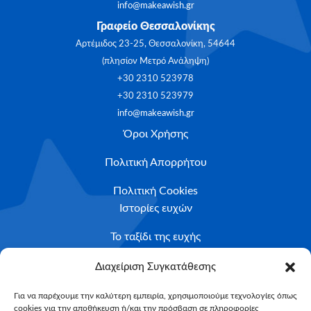
info@makeawish.gr
Γραφείο Θεσσαλονίκης
Αρτέμιδος 23-25, Θεσσαλονίκη, 54644
(πλησίον Μετρό Ανάληψη)
+30 2310 523978
+30 2310 523979
info@makeawish.gr
Όροι Χρήσης
Πολιτική Απορρήτου
Πολιτική Cookies
Ιστορίες ευχών
Το ταξίδι της ευχής
Κριτήρια Καταλληλότητας
Διαχείριση Συγκατάθεσης
Υποβολή Αιτήματος
Για να παρέχουμε την καλύτερη εμπειρία, χρησιμοποιούμε τεχνολογίες όπως
cookies για την αποθήκευση ή/και την πρόσβαση σε πληροφορίες
NEWSLETTER