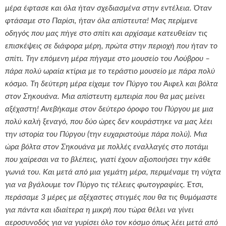
μέρα έφτασε και όλα ήταν σχεδιασμένα στην εντέλεια. Όταν
φτάσαμε στο Παρίσι, ήταν όλα απίστευτα! Μας περίμενε
οδηγός που μας πήγε στο σπίτι και αρχίσαμε κατευθείαν τις
επισκέψεις σε διάφορα μέρη, πρώτα στην περιοχή που ήταν το
σπίτι. Την επόμενη μέρα πήγαμε στο μουσείο του Λούβρου –
πάρα πολύ ωραία κτίρια με το τεράστιο μουσείο με πάρα πολύ
κόσμο. Τη δεύτερη μέρα είχαμε τον Πύργο του Άιφελ και βόλτα
στον Σηκουάνα. Μια απίστευτη εμπειρία που θα μας μείνει
αξέχαστη! Ανεβήκαμε στον δεύτερο όροφο του Πύργου με μια
πολύ καλή ξεναγό, που δύο ώρες δεν κουράστηκε να μας λέει
την ιστορία του Πύργου (την ευχαριστούμε πάρα πολύ). Μια
ώρα βόλτα στον Σηκουάνα με πολλές εναλλαγές στο ποτάμι
που χαίρεσαι να το βλέπεις, γιατί έχουν αξιοποιήσει την κάθε
γωνιά του. Και μετά από μια γεμάτη μέρα, περιμέναμε τη νύχτα
για να βγάλουμε τον Πύργο τις τέλειες φωτογραφίες. Έτσι,
περάσαμε 3 μέρες με αξέχαστες στιγμές που θα τις θυμόμαστε
για πάντα και ιδιαίτερα η μικρή που τώρα θέλει να γίνει
αεροσυνοδός για να γυρίσει όλο τον κόσμο όπως λέει μετά από