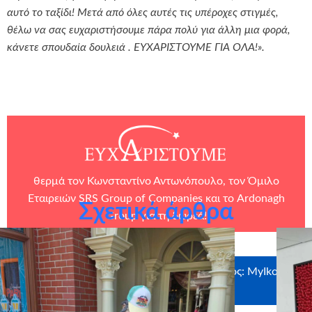
αυτό το ταξίδι! Μετά από όλες αυτές τις υπέροχες στιγμές,
θέλω να σας ευχαριστήσουμε πάρα πολύ για άλλη μια φορά,
κάνετε σπουδαία δουλειά . ΕΥΧΑΡΙΣΤΟΎΜΕ ΓΙΑ ΟΛΑ!».
θερμά τον Κωνσταντίνο Αντωνόπουλο, τον Όμιλο
Εταιρειών
SRS Group of Companies
και το
Ardonagh
Σχετικά άρθρα
Group
για τη δωρεά!
Ευχαριστούμε θερμά τους χορηγούς σε είδος: MyIkona,
Craftbox