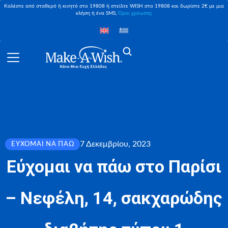
Καλέστε από σταθερό ή κινητό στο 19808 ή στείλτε WISH στο 19808 και δωρίστε 2€ με μια
κλήση ή ένα SMS,
Όροι χρέωσης
7 Δεκεμβρίου, 2023
ΕΎΧΟΜΑΙ ΝΑ ΠΆΩ
Εύχομαι να πάω στο Παρίσι
– Νεφέλη, 14, σακχαρώδης