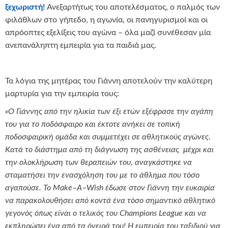
ξεχωριστή!
Ανεξαρτήτως του αποτελέσματος, ο παλμός των
φιλάθλων στο γήπεδο, η αγωνία, οι πανηγυρισμοί και οι
απρόοπτες εξελίξεις του αγώνα – όλα μαζί συνέθεσαν μία
ανεπανάληπτη εμπειρία για τα παιδιά μας.
Τα λόγια της μητέρας του Γιάννη αποτελούν την καλύτερη
μαρτυρία για την εμπειρία τους:
«O Γιάννης από την ηλικία των έξι ετών εξέφρασε την αγάπη
του για το ποδόσφαιρο και έκτοτε ανήκει σε τοπική
ποδοσφαιρική ομάδα και συμμετέχει σε αθλητικούς αγώνες.
Κατά το διάστημα από τη διάγνωση της ασθένειας μέχρι και
την ολοκλήρωση των θεραπειών του, αναγκάστηκε να
σταματήσει την ενασχόληση του με το άθλημα που τόσο
αγαπούσε.
Το
Make
–
A
–
Wish
έδωσε στον Γιάννη την ευκαιρία
να παρακολουθήσει από κοντά ένα τόσο σημαντικό αθλητικό
γεγονός όπως είναι ο τελικός του Champions League και να
εκπληρώσει ένα από τα όνειρά του!
Η εμπειρία του ταξιδιού για