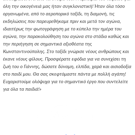
όλη την οικογένειά μας ήταν συγκλονιστική! Ήταν όλα τόσο
οργανωμένα, από το αεροπορικό ταξίδι, τη διαμονή, τις
εκδηλώσεις που παρευρεθήκαμε πριν και μετά τον αγώνα,
ιδιαιτέρως την φωτογράφηση με το κύπελο την ημέρα του
αγώνα, την παρακολούθηση του αγώνα στο στάδιο καθώς και
την περιήγηση σε σημαντικά αξιοθέατα της
Κωνσταντινούπολης. Στο ταξίδι γνώρισε νέους ανθρώπους και
έκανε νέους φίλους.
Προσφέρατε εφόδια για να συνεχίσει τη
ζωή του ο Γιάννης, δώσατε δύναμη, ελπίδα, χαρά και αισιοδοξία
στο παιδί μου.
Θα σας σκεφτόμαστε πάντα με πολλή αγάπη!
Ευχαριστούμε ολόψυχα για το σημαντικό έργο που συντελείτε
για όλα τα παιδιά!»
θερμά όλα τα σχολεία που συμμετείχαν στο πρόγραμμα