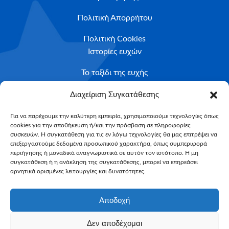
Πολιτική Απορρήτου
Πολιτική Cookies
Ιστορίες ευχών
Το ταξίδι της ευχής
Κριτήρια Καταλληλότητας
Διαχείριση Συγκατάθεσης
Υποβολή Αιτήματος
Για να παρέχουμε την καλύτερη εμπειρία, χρησιμοποιούμε τεχνολογίες όπως
cookies για την αποθήκευση ή/και την πρόσβαση σε πληροφορίες
NEWSLETTER
συσκευών. Η συγκατάθεση για τις εν λόγω τεχνολογίες θα μας επιτρέψει να
Email*
επεξεργαστούμε δεδομένα προσωπικού χαρακτήρα, όπως συμπεριφορά
περιήγησης ή μοναδικά αναγνωριστικά σε αυτόν τον ιστότοπο. Η μη
συγκατάθεση ή η ανάκληση της συγκατάθεσης, μπορεί να επηρεάσει
αρνητικά ορισμένες λειτουργίες και δυνατότητες.
Αποδοχή
Δεν αποδέχομαι