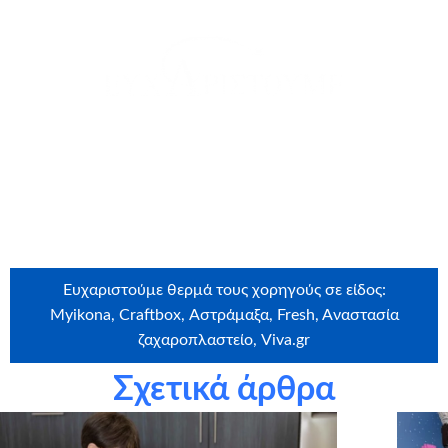
θερμά την
Lay’s
για τη δωρεά
Ευχαριστούμε θερμά τους εθελοντές που έλαβαν μέρος
στην ευχή: Πόπη Μικεδάκη
Ευχαριστούμε θερμά τους χορηγούς σε είδος:
Myikona, Craftbox, Αστράμαξα, Fresh, Aναστασία
ζαχαροπλαστείο, Viva.gr
Σχετικά άρθρα
Ευχαριστούμε θερμά την εταιρεία
Craftbox.gr
για την
αποστολή birthday box – έκπληξη σε όλα τα παιδιά μας,