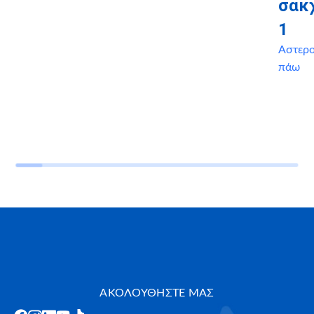
σακ
1
Αστερ
πάω
ΑΚΟΛΟΥΘΗΣΤΕ ΜΑΣ