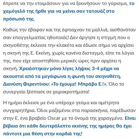
έπρεπε να την ετοιμάσουν για να ξεκινήσουν το γύρισμα,
το
χαμόγελό της ήρθε για να μείνει σαν τατουάζ στο
πρόσωπό της.
Καθώς την έβαφαν και της έφτιαχναν τα μαλλιά, αισθανόταν
σαν επαγγελματίας ηθοποιός! Δεν άργησε η στιγμή που ο
σκηνοθέτης έκλεισε την κλακέτα και έδωσε σήμα να αρχίσει
η σκηνή της Ε. Εκείνη, χωρίς κανένα δισταγμό, είπε τα λόγια
της, που είχε αποστηθίσει μερικές ώρες πριν αρχίσει η
σκηνή.
Χρειάστηκαν μόνο λίγες λήψεις 3-4 μέχρι να
ακουστεί από τα μεγάφωνα η φωνή του σκηνοθέτη,
Διονύση Φερεντίνου: «Το έχουμε!
Μπράβο Ε.!».
Όλο το
συνεργείο ξέσπασε σε χειροκροτήματα!
Η ημέρα έκλεισε με ένα υπέροχο γεύμα και αμέτρητα
συγχαρητήρια. Όλοι μαζεμένοι στα παρασκήνια, παρέδωσαν
στην Ε. ένα βραβείο Oscar με το όνομά της χαραγμένο.
Είναι
βέβαιο ότι κάθε δευτερόλεπτο εκείνης της ημέρας θα έχει
πάντοτε μια θέση στην καρδιά της!