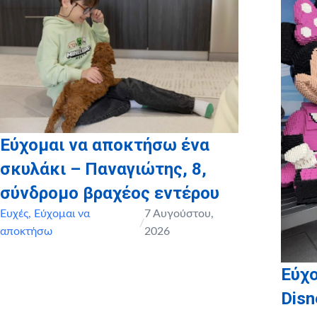
καθώς και το
myikona.gr
για τη χορηγία όλων των
προσωποποιημένων φωτογραφικών άλμπουμ των παιδιών
μας!
Εύχομαι να αποκτήσω ένα
σκυλάκι – Παναγιώτης, 8,
σύνδρομο βραχέος εντέρου
Ευχές
,
Εύχομαι να
7 Αυγούστου,
/
αποκτήσω
2026
Εύχο
Disn