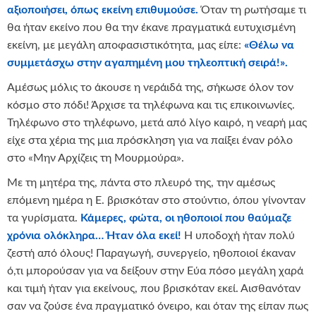
αξιοποιήσει, όπως εκείνη επιθυμούσε.
Όταν τη ρωτήσαμε τι
θα ήταν εκείνο που θα την έκανε πραγματικά ευτυχισμένη
εκείνη, με μεγάλη αποφασιστικότητα, μας είπε:
«Θέλω να
συμμετάσχω στην αγαπημένη μου τηλεοπτική σειρά!».
Αμέσως μόλις το άκουσε η νεράιδά της, σήκωσε όλον τον
κόσμο στο πόδι! Άρχισε τα τηλέφωνα και τις επικοινωνίες.
Τηλέφωνο στο τηλέφωνο, μετά από λίγο καιρό, η νεαρή μας
είχε στα χέρια της μια πρόσκληση για να παίξει έναν ρόλο
στο «Μην Αρχίζεις τη Μουρμούρα».
Με τη μητέρα της, πάντα στο πλευρό της, την αμέσως
επόμενη ημέρα η Ε. βρισκόταν στο στούντιο, όπου γίνονταν
τα γυρίσματα.
Κάμερες, φώτα, οι ηθοποιοί που θαύμαζε
χρόνια ολόκληρα… Ήταν όλα εκεί!
Η υποδοχή ήταν πολύ
ζεστή από όλους! Παραγωγή, συνεργείο, ηθοποιοί έκαναν
ό,τι μπορούσαν για να δείξουν στην Εύα πόσο μεγάλη χαρά
και τιμή ήταν για εκείνους, που βρισκόταν εκεί. Αισθανόταν
σαν να ζούσε ένα πραγματικό όνειρο, και όταν της είπαν πως