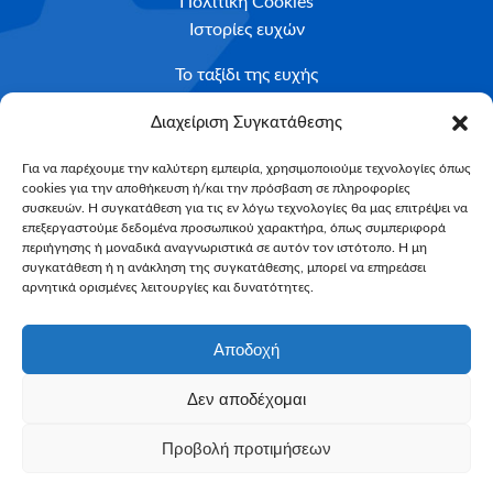
Πολιτική Cookies
Ιστορίες ευχών
Το ταξίδι της ευχής
Κριτήρια Καταλληλότητας
Διαχείριση Συγκατάθεσης
Υποβολή Αιτήματος
Για να παρέχουμε την καλύτερη εμπειρία, χρησιμοποιούμε τεχνολογίες όπως
cookies για την αποθήκευση ή/και την πρόσβαση σε πληροφορίες
NEWSLETTER
συσκευών. Η συγκατάθεση για τις εν λόγω τεχνολογίες θα μας επιτρέψει να
Email*
επεξεργαστούμε δεδομένα προσωπικού χαρακτήρα, όπως συμπεριφορά
περιήγησης ή μοναδικά αναγνωριστικά σε αυτόν τον ιστότοπο. Η μη
συγκατάθεση ή η ανάκληση της συγκατάθεσης, μπορεί να επηρεάσει
αρνητικά ορισμένες λειτουργίες και δυνατότητες.
Αποδοχή
Δεν αποδέχομαι
Make-A-Wish Greece © 2025
Προβολή προτιμήσεων
All Rights Reserved
Web Magic by
Toulange