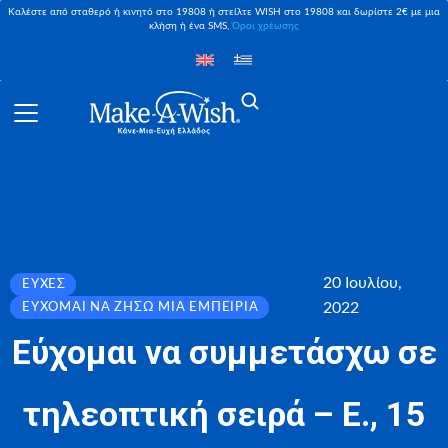
Καλέστε από σταθερό ή κινητό στο 19808 ή στείλτε WISH στο 19808 και δωρίστε 2€ με μια
κλήση ή ένα SMS,
Όροι χρέωσης
20 Ιουλίου,
ΕΥΧΈΣ
2022
ΕΎΧΟΜΑΙ ΝΑ ΖΉΣΩ ΜΙΑ ΕΜΠΕΙΡΊΑ
Εύχομαι να συμμετάσχω σε
τηλεοπτική σειρά – Ε., 15