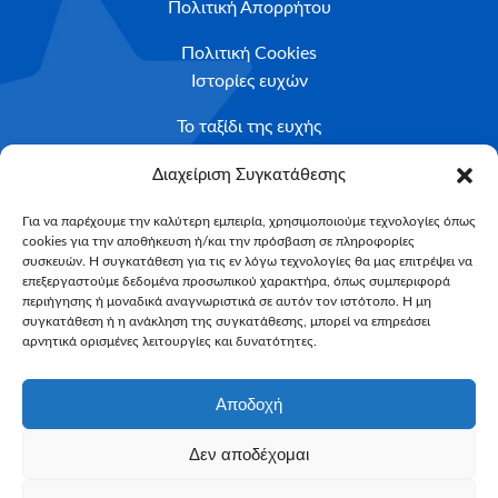
Πολιτική Απορρήτου
Πολιτική Cookies
Ιστορίες ευχών
Το ταξίδι της ευχής
Κριτήρια Καταλληλότητας
Διαχείριση Συγκατάθεσης
Υποβολή Αιτήματος
Για να παρέχουμε την καλύτερη εμπειρία, χρησιμοποιούμε τεχνολογίες όπως
cookies για την αποθήκευση ή/και την πρόσβαση σε πληροφορίες
NEWSLETTER
συσκευών. Η συγκατάθεση για τις εν λόγω τεχνολογίες θα μας επιτρέψει να
Email*
επεξεργαστούμε δεδομένα προσωπικού χαρακτήρα, όπως συμπεριφορά
περιήγησης ή μοναδικά αναγνωριστικά σε αυτόν τον ιστότοπο. Η μη
συγκατάθεση ή η ανάκληση της συγκατάθεσης, μπορεί να επηρεάσει
αρνητικά ορισμένες λειτουργίες και δυνατότητες.
Αποδοχή
Δεν αποδέχομαι
Make-A-Wish Greece © 2025