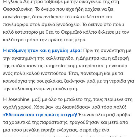
Η γλυκιά Δήμητρα ταξίδεψε με την οικογένειά της στη
Θεσσαλονίκη. Το όνειρο που είχε ήδη αρχίσει να ζει
συνεχίστηκε, όταν αντίκρισε το πολυτελέστατο και
πανέμορφα στολισμένο ξενοδοχείο. Το δείπνο στο πολύ
καλό εστιατόριο με θέα το Θερμαϊκό κόλπο έκλεισε με τον
καλύτερο τρόπο την πρώτη τους μέρα.
Η επόμενη ήταν και η μεγάλη μέρα!
Πριν τη συνάντηση με
την αγαπημένη της καλλιτέχνιδα, η Δήμητρα και η αδερφή
της απόλαυσαν τις υπηρεσίες κομμωτηρίου και μανικιούρ
ενός πολύ καλού ινστιτούτου. Έτσι, πανέτοιμη και με τα
καινούργια της ρουχαλάκια, ξεκίνησαν μαζί με τη νεράιδα για
την πολυαναμενόμενη συνάντηση.
Η Josephine, μαζί με όλο το μπαλέτο της, τους περίμενε στη
σχολή χορού. Χόρεψαν και διασκέδασαν μαζί τόσο πολύ!
«Έδεσαν» από την πρώτη στιγμή!
Έκαναν όλοι μαζί πρόβα
τα χορευτικά της παράστασης, τραγούδησαν και μετά από
μια τόσο μεγάλη έκρηξη ενέργειας, σειρά είχε ένα