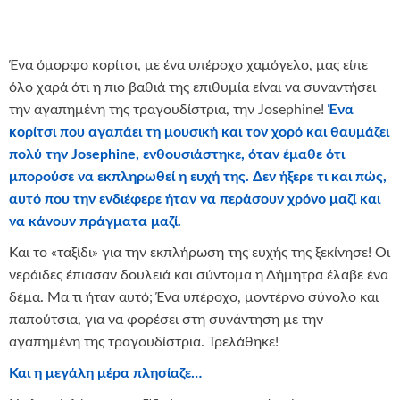
Ένα όμορφο κορίτσι, με ένα υπέροχο χαμόγελο, μας είπε
όλο χαρά ότι η πιο βαθιά της επιθυμία είναι να συναντήσει
την αγαπημένη της τραγουδίστρια, την Josephine!
Ένα
κορίτσι που αγαπάει τη μουσική και τον χορό και θαυμάζει
πολύ την
Josephine
, ενθουσιάστηκε, όταν έμαθε ότι
μπορούσε να εκπληρωθεί η ευχή της. Δεν ήξερε τι και πώς,
αυτό που την ενδιέφερε ήταν να περάσουν χρόνο μαζί και
να κάνουν πράγματα μαζί.
Και το «ταξίδι» για την εκπλήρωση της ευχής της ξεκίνησε! Οι
νεράιδες έπιασαν δουλειά και σύντομα η Δήμητρα έλαβε ένα
δέμα. Μα τι ήταν αυτό; Ένα υπέροχο, μοντέρνο σύνολο και
παπούτσια, για να φορέσει στη συνάντηση με την
αγαπημένη της τραγουδίστρια. Τρελάθηκε!
Και η μεγάλη μέρα πλησίαζε…