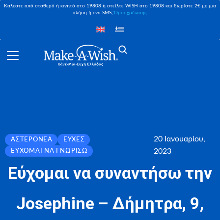
Καλέστε από σταθερό ή κινητό στο 19808 ή στείλτε WISH στο 19808 και δωρίστε 2€ με μια
κλήση ή ένα SMS,
Όροι χρέωσης
20 Ιανουαρίου,
ΑΣΤΕΡΟΝΈΑ
ΕΥΧΈΣ
2023
ΕΎΧΟΜΑΙ ΝΑ ΓΝΩΡΊΣΩ
Εύχομαι να συναντήσω την
Josephine – Δήμητρα, 9,