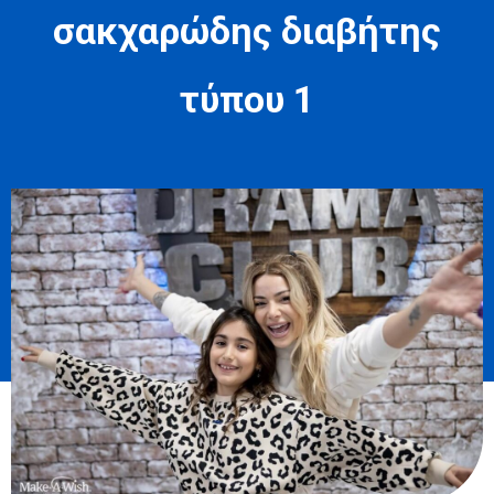
σακχαρώδης διαβήτης
τύπου 1