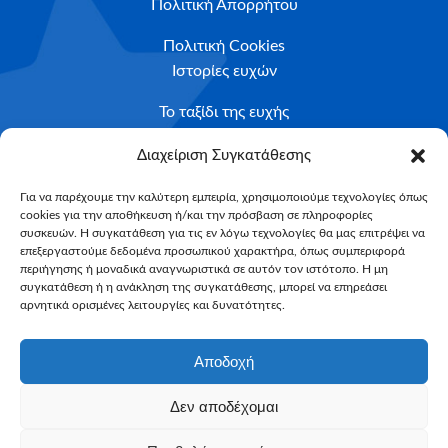
Πολιτική Απορρήτου
Πολιτική Cookies
Ιστορίες ευχών
Το ταξίδι της ευχής
Κριτήρια Καταλληλότητας
Διαχείριση Συγκατάθεσης
Υποβολή Αιτήματος
Για να παρέχουμε την καλύτερη εμπειρία, χρησιμοποιούμε τεχνολογίες όπως
cookies για την αποθήκευση ή/και την πρόσβαση σε πληροφορίες
NEWSLETTER
συσκευών. Η συγκατάθεση για τις εν λόγω τεχνολογίες θα μας επιτρέψει να
Email*
επεξεργαστούμε δεδομένα προσωπικού χαρακτήρα, όπως συμπεριφορά
περιήγησης ή μοναδικά αναγνωριστικά σε αυτόν τον ιστότοπο. Η μη
συγκατάθεση ή η ανάκληση της συγκατάθεσης, μπορεί να επηρεάσει
αρνητικά ορισμένες λειτουργίες και δυνατότητες.
Αποδοχή
Δεν αποδέχομαι
Make-A-Wish Greece © 2025