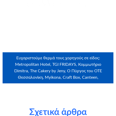
θερμά τη
L’Oréal Hellas
για τη δωρεά
Ευχαριστούμε θερμά τους εθελοντές που έλαβαν μέρος
στην ευχή: Μαρία Περμεκερλή, Μαρία Τσαγκαρλή
Ευχαριστούμε θερμά τους χορηγούς σε είδος:
Metropolitan Hotel, TGI FRIDAYS, Κομμωτήριο
Dimitra, The Cakery by Jeny, Ο Πύργος του ΟΤΕ
Θεσσαλονίκη, Myikona, Craft Box, Canteen,
Ευχαριστούμε θερμά τους υποστηρικτές σε είδος: Bowling
Pin City
Σχετικά άρθρα