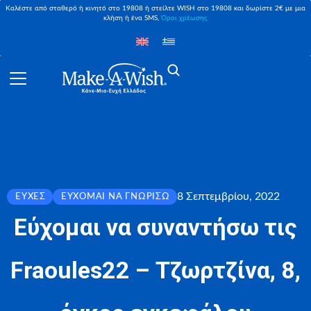
Καλέστε από σταθερό ή κινητό στο 19808 ή στείλτε WISH στο 19808 και δωρίστε 2€ με μια
κλήση ή ένα SMS,
Όροι χρέωσης
8 Σεπτεμβρίου, 2022
ΕΥΧΈΣ
ΕΎΧΟΜΑΙ ΝΑ ΓΝΩΡΊΣΩ
Εύχομαι να συναντήσω τις
Fraoules22 – Τζωρτζίνα, 8,