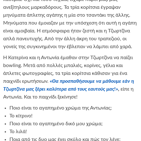
ανεξίτηλους μαρκαδόρους. Τα τρία κορίτσια έγραψαν
μηνύματα άπλετης αγάπης η μία στο τσαντάκι της άλλης.
Μηνύματα που έμοιαζαν με την υπόσχεση ότι αυτή η αγάπη
είναι αμοιβαία. Η ατμόσφαιρα ήταν ζεστή και η Τζωρτζίνα
απλά πανευτυχής. Από την άλλη άκρη του τραπεζιού, οι
γονείς της συγκινημένοι την έβλεπαν να λάμπει από χαρά.
Η Κατερίνα και η Αντωνία έμαθαν στην Τζωρτζίνα να παίζει
bowling. Μετά από πολλές μπαλιές, κορίνες, γέλια και
άπλετες φωτογραφίες, τα τρία κορίτσια κάθισαν για ένα
παιχνίδι ερωτήσεων.
«
Θα προσπαθήσουμε να μάθουμε εάν η
Τζωρτζίνα μας ξέρει καλύτερα από τους εαυτούς μας
!»
,
είπε η
Αντωνία. Και το παιχνίδι ξεκίνησε!
Ποιο είναι το αγαπημένο χρώμα της Αντωνίας;
Το κίτρινο!
Ποιο είναι το αγαπημένο δικό μου χρώμα;
Το λιλά!
Ποια από τις δυο μας έχει σκύλο και πώς τον λένε;