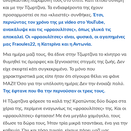
αναγκαστική παραμονή τους στο σπίτι. Κάτι τέτοιο συνέβη
και με την Τζωρτζίνα. Τα ενδιαφέροντα της έχουν
προσαρμοστεί σε πιο «κλειστές» συνθήκες.
Έτσι,
περνώντας τον χρόνο της με
video
στο
YouTube
,
ανακάλυψε και τις «φραουλίτσες», όπως γλυκά τις
αποκαλεί. Οι «φραουλίτσες» είναι, φυσικά, οι αγαπημένες
μας
Fraoules
22, η Κατερίνα και η Αντωνία.
Μια ημέρα μαζί τους, θα έδινε στην Τζωρτζίνα το κίνητρο να
θυμηθεί τις όμορφες και ξέγνοιαστες στιγμές της ζωής. Δεν
είχε σκεφτεί κάτι συγκεκριμένο. Το μόνο που
χαρακτηριστικά μας είπε ήταν ότι σίγουρα θέλει να φάνε
ΜΑΖΙ! Όσο για την υπόλοιπη ημέρα; Δεν την ένοιαζε πολύ.
Της έφτανε που θα την περνούσαν οι τρεις τους.
Η Τζωρτζίνα φόρεσε τα καλά της! Κρατώντας δύο δώρα στα
χέρια της, περίμενε εναγωνίως τις «φραουλίτσες» της. Και οι
«φραουλίτσες» έφτασαν! Με ένα μεγάλο χαμόγελο, τους
έδωσε τα δώρα τους. Ήταν τρία μικρά τσαντάκια, ένα για την
καθεμία. Όχι και τόσο τυχαία, είχαμε πάρει μαζί μας