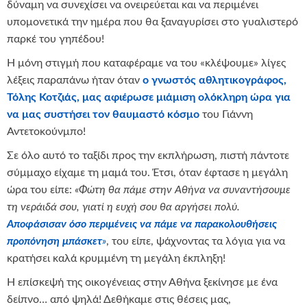
δύναμη να συνεχίσει να ονειρεύεται και να περιμένει
υπομονετικά την ημέρα που θα ξαναγυρίσει στο γυαλιστερό
παρκέ του γηπέδου!
Η μόνη στιγμή που καταφέραμε να του «κλέψουμε» λίγες
λέξεις παραπάνω ήταν όταν
ο γνωστός αθλητικογράφος,
Τόλης Κοτζιάς, μας αφιέρωσε μιάμιση ολόκληρη ώρα για
να μας συστήσει τον θαυμαστό κόσμο
του Γιάννη
Αντετοκούνμπο!
Σε όλο αυτό το ταξίδι προς την εκπλήρωση, πιστή πάντοτε
σύμμαχο είχαμε τη μαμά του. Έτσι, όταν έφτασε η μεγάλη
ώρα του είπε:
«Φώτη θα πάμε στην Αθήνα να συναντήσουμε
τη νεράιδά σου, γιατί η ευχή σου θα αργήσει πολύ.
Αποφάσισαν όσο περιμένεις να πάμε να παρακολουθήσεις
προπόνηση μπάσκετ
»
, του είπε, ψάχνοντας τα λόγια για να
κρατήσει καλά κρυμμένη τη μεγάλη έκπληξη!
Η επίσκεψή της οικογένειας στην Αθήνα ξεκίνησε με ένα
δείπνο… από ψηλά! Δεθήκαμε στις θέσεις μας,