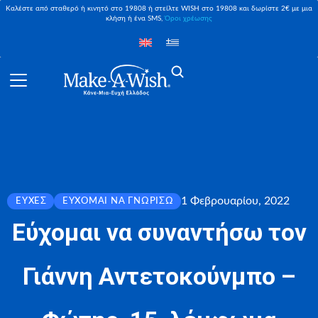
Καλέστε από σταθερό ή κινητό στο 19808 ή στείλτε WISH στο 19808 και δωρίστε 2€ με μια
κλήση ή ένα SMS,
Όροι χρέωσης
1 Φεβρουαρίου, 2022
ΕΥΧΈΣ
ΕΎΧΟΜΑΙ ΝΑ ΓΝΩΡΊΣΩ
Εύχομαι να συναντήσω τον
Γιάννη Αντετοκούνμπο –