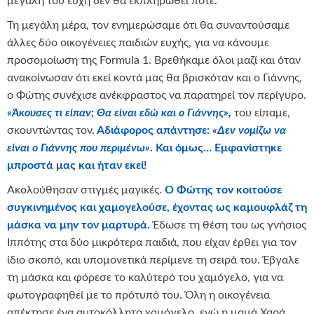
μεγάλη του ευχή δεν θα εκπληρωθεί ποτέ.
Τη μεγάλη μέρα, τον ενημερώσαμε ότι θα συναντούσαμε
άλλες δύο οικογένειες παιδιών ευχής, για να κάνουμε
προσομοίωση της Formula 1. Βρεθήκαμε όλοι μαζί και όταν
ανακοίνωσαν ότι εκεί κοντά μας θα βρισκόταν και ο Γιάννης,
ο Φώτης συνέχισε ανέκφραστος να παρατηρεί τον περίγυρο.
«Άκουσες τι είπαν; Θα είναι εδώ και ο Γιάννης»
,
του είπαμε,
σκουντώντας τον.
Αδιάφορος απάντησε:
«Δεν νομίζω να
είναι ο Γιάννης που περιμένω»
. Και όμως… Εμφανίστηκε
μπροστά μας και ήταν εκεί!
Ακολούθησαν στιγμές μαγικές.
Ο Φώτης τον κοιτούσε
συγκινημένος και χαμογελούσε, έχοντας ως καμουφλάζ τη
μάσκα να μην τον μαρτυρά.
Έδωσε τη θέση του ως γνήσιος
Ιππότης στα δύο μικρότερα παιδιά, που είχαν έρθει για τον
ίδιο σκοπό, και υπομονετικά περίμενε τη σειρά του. Έβγαλε
τη μάσκα και φόρεσε το καλύτερό του χαμόγελο, για να
φωτογραφηθεί με το πρότυπό του. Όλη η οικογένεια
απέκτησε ένα αυτοκόλλητο χαμόγελο, ενώ η μαμά Χαρά