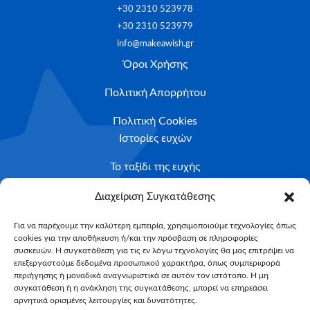
+30 2310 523978
+30 2310 523979
info@makeawish.gr
Όροι Χρήσης
Πολιτική Απορρήτου
Πολιτική Cookies
Ιστορίες ευχών
Το ταξίδι της ευχής
Κριτήρια Καταλληλότητας
Διαχείριση Συγκατάθεσης
Υποβολή Αιτήματος
Για να παρέχουμε την καλύτερη εμπειρία, χρησιμοποιούμε τεχνολογίες όπως
cookies για την αποθήκευση ή/και την πρόσβαση σε πληροφορίες
NEWSLETTER
συσκευών. Η συγκατάθεση για τις εν λόγω τεχνολογίες θα μας επιτρέψει να
Email*
επεξεργαστούμε δεδομένα προσωπικού χαρακτήρα, όπως συμπεριφορά
περιήγησης ή μοναδικά αναγνωριστικά σε αυτόν τον ιστότοπο. Η μη
συγκατάθεση ή η ανάκληση της συγκατάθεσης, μπορεί να επηρεάσει
αρνητικά ορισμένες λειτουργίες και δυνατότητες.