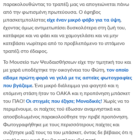
παρακολουθώντας το τραπέζι μας να απογειώνεται πάνω
από την φωτισμένη πρωτεύουσα. Ο έφηβος
μπασκετμπολίστας
είχε έναν μικρό φόβο για τα ύψη
,
έχοντας όμως αντιμετωπίσει δυσκολότερα στη ζωή του,
κατάφερε και να φάει και να χαμογελάσει και να μην
κατεβάσει νωρίτερα από το προβλεπόμενο το ιπτάμενο
τραπέζι στο έδαφος.
Το Μουσείο των Ψευδαισθήσεων είχε την τιμητική του και
με χαρά υποδέχτηκε την οικογένεια του Φώτη,
τον οποίο
είδαμε πρώτη φορά να γελά με τις αστείες φωτογραφίες
που βγάζαμε
.
Ένα μικρό διάλειμμα για φαγητό και η
επόμενη στάση ήταν το ΟΑΚΑ και η προπόνηση μπάσκετ
του ΠΑΟ!
Οι στιγμές που έζησε; Μοναδικές!
Χωρίς να το
περιμένουμε, οι παίχτες τού έδωσαν αναμνηστικά και
αποσβολωμένος παρακολούθησε την πριβέ προπόνηση.
Φωτογραφήθηκε με τους περισσότερους παίχτες και
συζήτησε μαζί τους τα του μπάσκετ, όντας δε βέβαιος ότι η