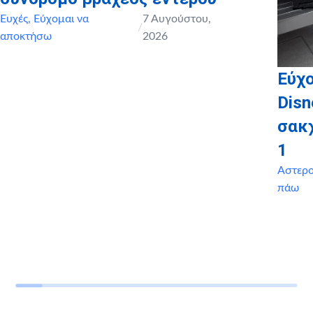
Ευχές
,
Εύχομαι να
7 Αυγούστου,
/
αποκτήσω
2026
Εύχο
Disn
σακ
1
Αστερ
πάω