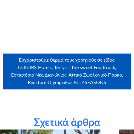
Αστέρι της Ευχής και με την υποστήριξή τους εκπληρώσαμε
την παρούσα ευχή.
Ευχαριστούμε θερμά τους εθελοντές που συμμετείχαν στην
εκπλήρωση της ευχής: Άννα Μάνογλου, Εύα Μάνογλου
Ευχαριστούμε θερμά τους χορηγούς σε είδος:
COLORS Hotels, Jerrys – the sweet Foodtruck,
Εστιατόριο Νέα Διαγώνιος, Αττικό Ζωολογικό Πάρκο,
Redstore Olympiakos FC, 4SEASONS
Ευχαριστούμε θερμά τους υποστηρικτές σε είδος: Redloop,
Pazzi Patisserie
Σχετικά άρθρα
Ευχαριστούμε θερμά την εταιρεία
Craftbox.gr
για την