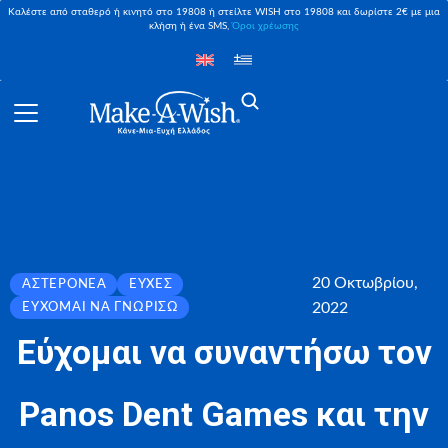
Καλέστε από σταθερό ή κινητό στο 19808 ή στείλτε WISH στο 19808 και δωρίστε 2€ με μια
κλήση ή ένα SMS,
Όροι χρέωσης
20 Οκτωβρίου,
ΑΣΤΕΡΟΝΈΑ
ΕΥΧΈΣ
2022
ΕΎΧΟΜΑΙ ΝΑ ΓΝΩΡΊΣΩ
Εύχομαι να συναντήσω τον
Panos Dent Games και την