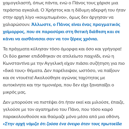
χαμογελαστή, όπως πάντα, ενώ ο Πάνος τους χάρισε μια
τεράστια αγκαλιά. Ο Χρήστος και η δίδυμη αδερφή του ήταν
στην αρχή λίγο «κουμπωμένοι», όμως δεν άργησαν να
χαλαρώσουν.
Άλλωστε, ο Πάνος είναι ένας πραγματικός
χείμαρρος, που σε παρασύρει στη θετική διάθεση και σε
κάνει να αισθάνεσαι σαν να τον ξέρεις χρόνια.
Τα πράγματα κύλησαν τόσο όμορφα και όσο και γρήγορα!
Οι δύο gamer επιδόθηκαν σε ατελείωτο παιχνίδι, ενώ η
Κωνσταντίνα με την Αγγελική είχαν πιάσει συζήτηση για πιο
«δικά τους» θέματα. Δεν παρέλειψαν, ωστόσο, να παίξουν
και σε ντουέτα! Ακολούθησε αγώνας ταχύτητας με
αυτοκίνητα και την τιμονιέρα, που δεν είχε ξαναπαίξει ο
μικρός μας.
Δεν μπορούσε να πιστέψει ότι ήταν εκεί και μιλούσε, έπαιζε,
γελούσε με τον αγαπημένο του Πάνο, που τόσο καιρό
παρακολουθούσε και θαύμαζε μόνο μέσα από μια οθόνη.
«Στην αρχή νόμιζα ότι ζούσα ένα όνειρο όταν τους πρωτοείδα