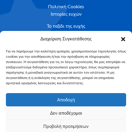
Πολιτική Cookies
Ιστορίες ευχών
Το ταξίδι της ευχής
Κριτήρια Καταλληλότητας
Διαχείριση Συγκατάθεσης
Υποβολή Αιτήματος
Για να παρέχουμε την καλύτερη εμπειρία, χρησιμοποιούμε τεχνολογίες όπως
cookies για την αποθήκευση ή/και την πρόσβαση σε πληροφορίες
NEWSLETTER
συσκευών. Η συγκατάθεση για τις εν λόγω τεχνολογίες θα μας επιτρέψει να
Email*
επεξεργαστούμε δεδομένα προσωπικού χαρακτήρα, όπως συμπεριφορά
περιήγησης ή μοναδικά αναγνωριστικά σε αυτόν τον ιστότοπο. Η μη
συγκατάθεση ή η ανάκληση της συγκατάθεσης, μπορεί να επηρεάσει
αρνητικά ορισμένες λειτουργίες και δυνατότητες.
Αποδοχή
Δεν αποδέχομαι
Make-A-Wish Greece © 2025
Προβολή προτιμήσεων
All Rights Reserved