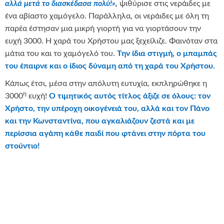
αλλά μετά το διασκέδασα πολύ!»
,
ψιθύρισε στις νεράιδες με
ένα αβίαστο χαμόγελο. Παράλληλα, οι νεράιδες με όλη τη
παρέα έστησαν μια μικρή γιορτή για να γιορτάσουν την
ευχή 3000. Η χαρά του Χρήστου μας ξεχείλιζε. Φαινόταν στα
μάτια του και το χαμόγελό του.
Την ίδια στιγμή, ο μπαμπάς
του έπαιρνε και ο ίδιος δύναμη από τη χαρά του Χρήστου.
Κάπως έτσι, μέσα στην απόλυτη ευτυχία, εκπληρώθηκε η
η
3000
ευχή!
Ο τιμητικός αυτός τίτλος άξιζε σε όλους: τον
Χρήστο, την υπέροχη οικογένειά του, αλλά και τον Πάνο
και την Κωνσταντίνα, που αγκαλιάζουν ζεστά και με
περίσσια αγάπη κάθε παιδί που φτάνει στην πόρτα του
στούντιο!
θερμά όλα τα σχολεία που συμμετείχαν στο πρόγραμμα