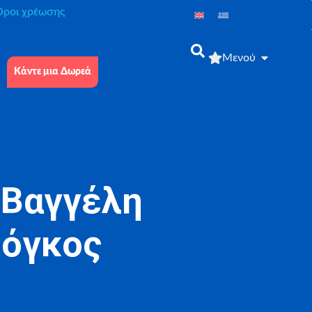
́ροι χρέωσης
Μενού
Κάντε μια Δωρεά
 Βαγγέλη
 όγκος