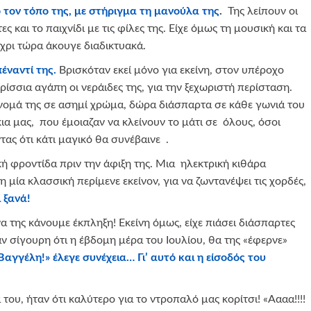
τον τόπο της, με στήριγμα τη μανούλα της
.
Της λείπουν οι
ες και το παιχνίδι με τις φίλες της. Είχε όμως τη μουσική και τα
χρι τώρα άκουγε διαδικτυακά.
έναντί της.
Βρισκόταν εκεί μόνο για εκείνη, στον υπέροχο
ρίσσια αγάπη οι νεράιδες της, για την ξεχωριστή περίσταση.
νομά της σε ασημί χρώμα, δώρα διάσπαρτα σε κάθε γωνιά του
ια μας, που έμοιαζαν να κλείνουν το μάτι σε όλους, όσοι
ας ότι κάτι μαγικό θα συνέβαινε .
κή φροντίδα πριν την άφιξη της. Μια ηλεκτρική κιθάρα
 μία κλασσική περίμενε εκείνον, για να ζωντανέψει τις χορδές,
 ξανά!
 της κάνουμε έκπληξη! Εκείνη όμως, είχε πιάσει διάσπαρτες
αν σίγουρη ότι η έβδομη μέρα του Ιουλίου, θα της «έφερνε»
αγγέλη!» έλεγε συνέχεια… Γι’ αυτό και η είσοδός του
του, ήταν ότι καλύτερο για το ντροπαλό μας κορίτσι! «Αααα!!!!