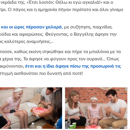
νεράιδα της. «Έτσι λοιπόν; Θέλω κι εγώ αγκαλιά!» και ο
ίρι. Ο πάγος και η αμηχανία πήγαν περίπατο και όλοι γίναμε
 και οι ώρες πέρασαν χαλαρά,
με συζήτηση, παιχνίδια,
ύδια και αφιερώσεις. Φεύγοντας, ο Βαγγέλης άφησε την
τις καλύτερες αναμνήσεις…
ούσε, καθώς εκείνη σηκώθηκε και πήρε τα μπαλόνια με τα
α χέρια της. Τα άφησε να φύγουν προς τον ουρανό… Όπως
ακρύνονταν
,
έτσι και η ίδια άφηνε πίσω της προσωρινά τις
στιγμή αισθανόταν πιο δυνατή από ποτέ!