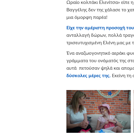
Ωραίο κολπάκι Ελενίτσα» είπε η 
Βαγγέλης δεν της χάλασε το χατ
μια όμορφη παρέα!
Είχε την αμέριστη προσοχή του
ανταλλαγή δώρων, πολλά τραγο
τρισευτυχισμένη Ελένη μας με 
Ένα αναζωογονητικό αεράκι φυσ
γράμματα του ονόματός της στ
αυτά πετούσαν ψηλά και απομ
δύσκολες μέρες της.
Εκείνη τη 