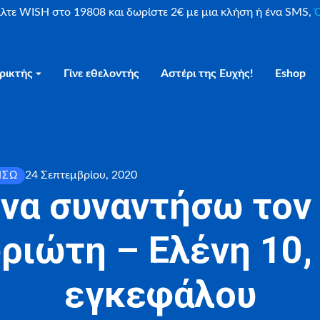
είλτε WISH στο 19808 και δωρίστε 2€ με μια κλήση ή ένα SMS,
Ο
ρικτής
Γίνε εθελοντής
Αστέρι της Ευχής!
Eshop
24 Σεπτεμβρίου, 2020
ΊΣΩ
 να συναντήσω τον
ριώτη – Ελένη 10,
εγκεφάλου