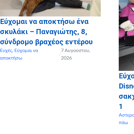
Εύχομαι να αποκτήσω ένα
σκυλάκι – Παναγιώτης, 8,
σύνδρομο βραχέος εντέρου
Ευχές
,
Εύχομαι να
7 Αυγούστου,
/
αποκτήσω
2026
Εύχο
Disn
σακ
1
Αστερ
πάω