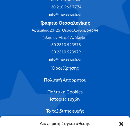
+30 210 963 7660
+30 210 963 7774
info@makeawish.gr
Γραφείο Θεσσαλονίκης
Αρτέμιδος 23-25, Θεσσαλονίκη, 54644
(πλησίον Μετρό Ανάληψη)
+30 2310 523978
+30 2310 523979
info@makeawish.gr
Όροι Χρήσης
Πολιτική Απορρήτου
Πολιτική Cookies
Ιστορίες ευχών
Το ταξίδι της ευχής
Κριτήρια Καταλληλότητας
Διαχείριση Συγκατάθεσης