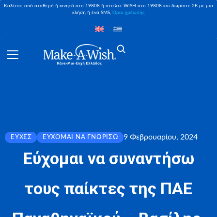
Καλέστε από σταθερό ή κινητό στο 19808 ή στείλτε WISH στο 19808 και δωρίστε 2€ με μια
κλήση ή ένα SMS,
Όροι χρέωσης
9 Φεβρουαρίου, 2024
ΕΥΧΈΣ
ΕΎΧΟΜΑΙ ΝΑ ΓΝΩΡΊΣΩ
Εύχομαι να συναντήσω
τους παίκτες της ΠΑΕ