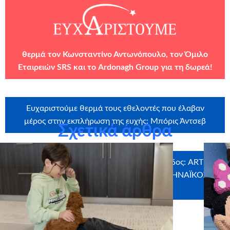
θερμά τον Κωνσταντίνο Αντωνόπουλο, τον
Όμιλο
Εταιρειών SRS
και το
Ardonagh Group
για τη δωρεά!
Ευχαριστούμε θερμά τους εθελοντές που έλαβαν
μέρος στην εκπλήρωση της ευχής: Μπόρις Άντσεβ
Σχετικά άρθρα
Ευχαριστούμε θερμά τους χορηγούς σε είδος: ARTIX
PRODUCTIONS, ADMIRAL, ΠΑΕ ΠΑΝΑΘΗΝΑΪΚΟΣ,
FEDELE,MYIKONA