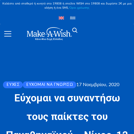
Καλέστε από σταθερό ή κινητό στο 19808 ή στείλτε WISH στο 19808 και δωρίστε 2€ με μια
κλήση ή ένα SMS,
Όροι χρέωσης
17 Νοεμβρίου, 2020
ΕΥΧΈΣ
ΕΎΧΟΜΑΙ ΝΑ ΓΝΩΡΊΣΩ
Εύχομαι να συναντήσω
τους παίκτες του