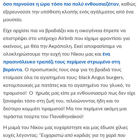
όσο περνούσε η ώρα τόσο πιο πολύ ενθουσιαζόταν
,
καθώς
εξερευνούσε την υπόθεση κλοπής ενός αγάλματος από ένα
μουσείο.
Είχε αρχίσει πια να βραδιάζει και η οικογένεια έπρεπε να
επιστρέψει στο υπέροχο Airbnb που είχαμε φροντίσει για
εκείνους, με θέα την Ακρόπολη. Εκεί αποφασίσαμε να
ολοκληρώσουμε την ευχή του Νίκου μας και
ένα
πρασινόλευκο τραπέζι τους περίμενε στρωμένο στη
βεράντα
.
Ο προσωπικός τους σεφ για τη βραδιά τους
ετοίμασε όλα τα αγαπημένα τους: black Angus burgers,
κοτομπουκιές με πατάτες και το αγαπημένο του γλυκό, το
τιραμισού! Ο ήρωάς μας είπε με ενθουσιασμό πως δεν είχε
ξαναφάει τόσο στη ζωή του, τελειώνοντας ήδη και το
δεύτερο κομμάτι τιραμισού! Μα τον περίμενε ακόμη μια
τεράστια τούρτα του Παναθηναϊκού!
Η μαμά του Νίκου μας ευχαρίστησε και μας έδωσε χίλιες
ευχές λέγοντας:
“Ευχαριστώ από καρδιάς για τη χαρά που