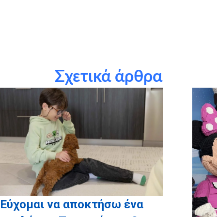
Δεληγιάννης, Κατερίνα Ζαγοράκη
τους χορηγούς σε είδος: 2chefs gastronomy catering, Νίκος
Δασκαλόπουλος (βιντεολήπτης), MasterMind Escape Rooms,
Route U Now, Airbnb, SugarQueen-
Sofia Frantzeskaki, MASTER Fireworks and Baloons
Σχετικά άρθρα
τις εταιρείες του Ομίλου ΕΛΛΑΚΤΩΡ για την υιοθεσία του
σταδίου εκμαίευσης όλων των Ευχών για το 2020 (ΑΚΤΩΡ,
ΗΛΕΚΤΩΡ, ΕΛ.ΤΕΧ. ΑΝΕΜΟΣ, ΑΤΤΙΚΗ ΟΔΟΣ, ΑΤΤΙΚΕΣ
ΔΙΑΔΡΟΜΕΣ, REDS)
Εύχομαι να αποκτήσω ένα