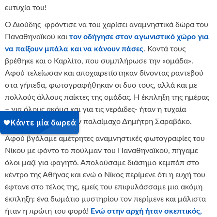
ευτυχία του!
Ο Διούδης φρόντισε να του χαρίσει αναμνηστικά δώρα του
Παναθηναϊκού και
τον οδήγησε στον αγωνιστικό χώρο για
να παίξουν μπάλα και να κάνουν πάσες
. Κοντά τους
βρέθηκε και ο Καρλίτο, που συμπλήρωσε την «ομάδα».
Αφού τελείωσαν και αποχαιρετίστηκαν δίνοντας ραντεβού
στα γήπεδα, φωτογραφήθηκαν οι δυο τους, αλλά και με
πολλούς άλλους παίκτες της ομάδας. Η έκπληξη της ημέρας
– για όλους ακόμα και για τις νεράιδες- ήταν η τυχαία
συνάντησή μας με τον παλαίμαχο Δημήτρη Σαραβάκο.
Αφού βγάλαμε αμέτρητες αναμνηστικές φωτογραφίες του
Νίκου με φόντο το πούλμαν του Παναθηναϊκού, πήγαμε
όλοι μαζί για φαγητό. Απολαύσαμε διάσημο κεμπάπ στο
κέντρο της Αθήνας και ενώ ο Νίκος περίμενε ότι η ευχή του
έφτανε στο τέλος της, εμείς του επιφυλάσσαμε μια ακόμη
έκπληξη: ένα δωμάτιο μυστηρίου τον περίμενε και μάλιστα
ήταν η πρώτη του φορά!
Ενώ στην αρχή ήταν σκεπτικός,