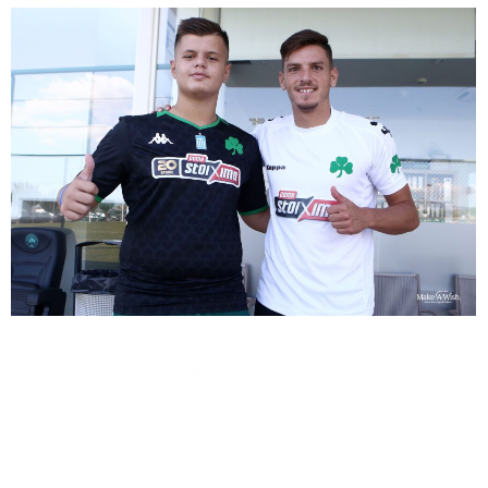
τους εθελοντές μας: Όλγα Γούργουρα, Δημήτρης