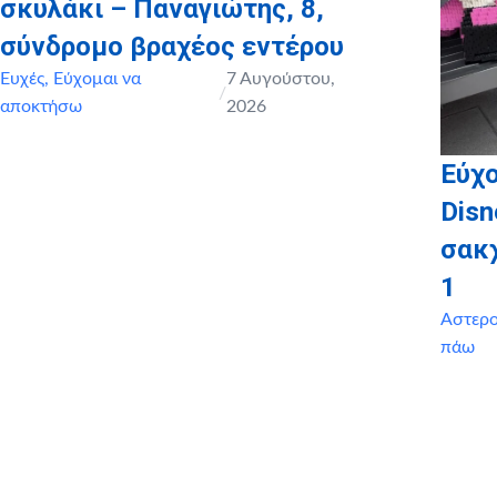
σκυλάκι – Παναγιώτης, 8,
σύνδρομο βραχέος εντέρου
Ευχές
,
Εύχομαι να
7 Αυγούστου,
/
αποκτήσω
2026
Εύχο
Disn
σακ
1
Αστερ
πάω