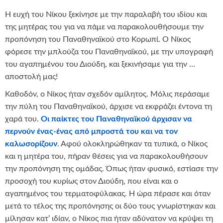
Η ευχή του Νίκου ξεκίνησε με την παραλαβή του ιδίου και
της μητέρας του για να πάμε να παρακολουθήσουμε την
προπόνηση του Παναθηναϊκού στο Κορωπί. Ο Νίκος
φόρεσε την μπλούζα του Παναθηναϊκού, με την υπογραφή
του αγαπημένου του Διούδη, και ξεκινήσαμε για την …
αποστολή μας!
Καθοδόν, ο Νίκος ήταν σχεδόν αμίλητος. Μόλις περάσαμε
την πύλη του Παναθηναϊκού, άρχισε να εκφράζει έντονα τη
χαρά του.
Οι παίκτες του Παναθηναϊκού άρχισαν να
περνούν ένας-ένας από μπροστά του και να τον
καλωσορίζουν
. Αφού ολοκληρώθηκαν τα τυπικά, ο Νίκος
και η μητέρα του, πήραν θέσεις για να παρακολουθήσουν
την προπόνηση της ομάδας. Όπως ήταν φυσικό, εστίασε την
προσοχή του κυρίως στον Διούδη, που είναι και ο
αγαπημένος του τερματοφύλακας. Η ώρα πέρασε και όταν
μετά το τέλος της προπόνησης οι δύο τους γνωρίστηκαν και
μίλησαν κατ’ ιδίαν, ο Νίκος πια ήταν αδύνατον να κρύψει τη