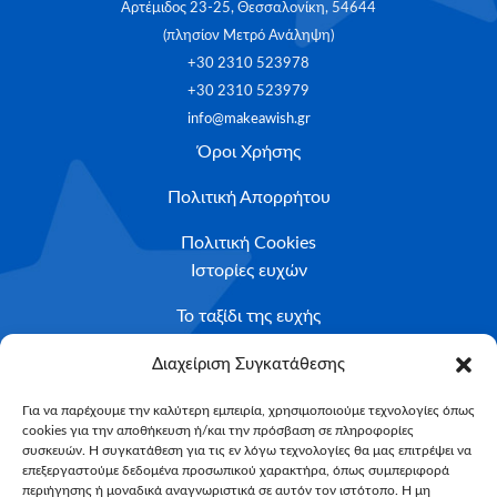
Αρτέμιδος 23-25, Θεσσαλονίκη, 54644
(πλησίον Μετρό Ανάληψη)
+30 2310 523978
+30 2310 523979
info@makeawish.gr
Όροι Χρήσης
Πολιτική Απορρήτου
Πολιτική Cookies
Ιστορίες ευχών
Το ταξίδι της ευχής
Κριτήρια Καταλληλότητας
Διαχείριση Συγκατάθεσης
Υποβολή Αιτήματος
Για να παρέχουμε την καλύτερη εμπειρία, χρησιμοποιούμε τεχνολογίες όπως
cookies για την αποθήκευση ή/και την πρόσβαση σε πληροφορίες
NEWSLETTER
συσκευών. Η συγκατάθεση για τις εν λόγω τεχνολογίες θα μας επιτρέψει να
Email*
επεξεργαστούμε δεδομένα προσωπικού χαρακτήρα, όπως συμπεριφορά
περιήγησης ή μοναδικά αναγνωριστικά σε αυτόν τον ιστότοπο. Η μη