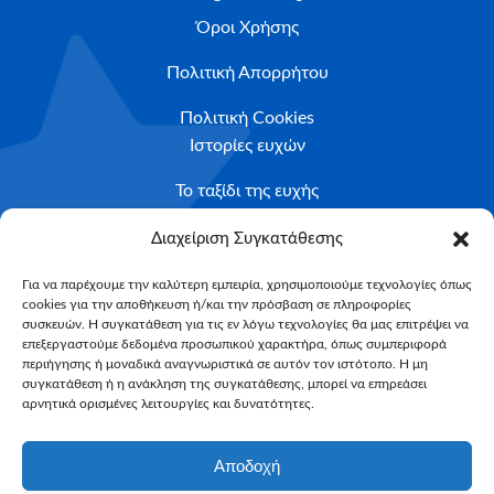
Όροι Χρήσης
Πολιτική Απορρήτου
Πολιτική Cookies
Ιστορίες ευχών
Το ταξίδι της ευχής
Κριτήρια Καταλληλότητας
Διαχείριση Συγκατάθεσης
Υποβολή Αιτήματος
Για να παρέχουμε την καλύτερη εμπειρία, χρησιμοποιούμε τεχνολογίες όπως
cookies για την αποθήκευση ή/και την πρόσβαση σε πληροφορίες
NEWSLETTER
συσκευών. Η συγκατάθεση για τις εν λόγω τεχνολογίες θα μας επιτρέψει να
Email*
επεξεργαστούμε δεδομένα προσωπικού χαρακτήρα, όπως συμπεριφορά
περιήγησης ή μοναδικά αναγνωριστικά σε αυτόν τον ιστότοπο. Η μη
συγκατάθεση ή η ανάκληση της συγκατάθεσης, μπορεί να επηρεάσει
αρνητικά ορισμένες λειτουργίες και δυνατότητες.
Αποδοχή