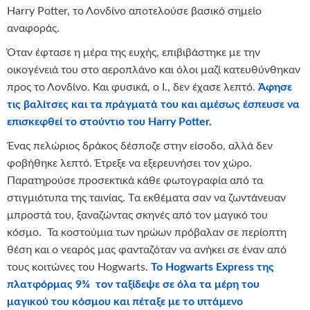
Harry Potter, το Λονδίνο αποτελούσε βασικό σημείο
αναφοράς.
Όταν έφτασε η μέρα της ευχής, επιβιβάστηκε με την
οικογένειά του στο αεροπλάνο και όλοι μαζί κατευθύνθηκαν
προς το Λονδίνο. Και φυσικά, ο I., δεν έχασε λεπτό.
Άφησε
τις βαλίτσες και τα πράγματά του και αμέσως έσπευσε να
επισκεφθεί το στούντιο του Harry Potter.
Ένας πελώριος δράκος δέσποζε στην είσοδο, αλλά δεν
φοβήθηκε λεπτό. Έτρεξε να εξερευνήσει τον χώρο.
Παρατηρούσε προσεκτικά κάθε φωτογραφία από τα
στιγμιότυπα της ταινίας. Tα εκθέματα σαν να ζωντάνευαν
μπροστά του, ξαναζώντας σκηνές από τον μαγικό του
κόσμο. Τα κοστούμια των ηρώων πρόβαλαν σε περίοπτη
θέση και ο νεαρός μας φανταζόταν να ανήκει σε έναν από
τους κοιτώνες του Hogwarts.
Το Hogwarts Express της
πλατφόρμας 9¾ τον ταξίδεψε σε όλα τα μέρη του
μαγικού του κόσμου και πέταξε με το ιπτάμενο