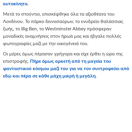
αυτοκίνητο.
Μετά το στούντιο, επισκέφθηκε όλα τα αξιοθέατα του
Λονδίνου. Το πάρκο δεινοσαύρων, το ενυδρείο θαλάσσιας
ζωής, το Big Ben, το Westminster Abbey πρόσφεραν
μοναδικές αναμνήσεις στον ήρωά μας και έβγαλε πολλές
φωτογραφίες μαζί με την οικογένειά του.
Οι μέρες όμως πέρασαν γρήγορα και είχε έρθει η ώρα της
επιστροφής.
Πήρε όμως αρκετή από τη μαγεία του
φανταστικού κόσμου μαζί του για να τον συντροφεύει από
εδώ και πέρα σε κάθε μάχη μικρή ή μεγάλη.
θερμά όλους τους μαθητές και εκπαιδευτικούς που
συμμετείχαν στο πρόγραμμα Αστέρι της Ευχής και με τη
συμβολή τους καταφέραμε να εκπληρώσουμε την παρούσα