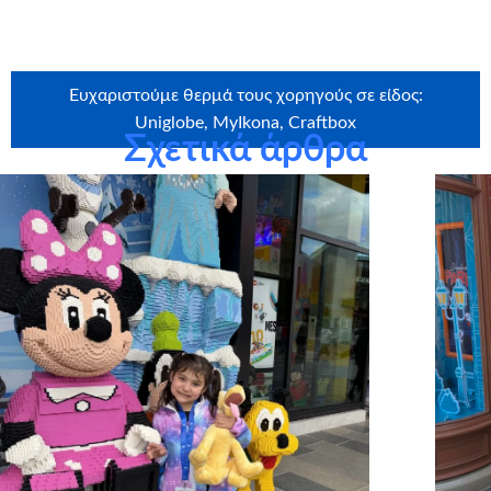
ευχή.
Ευχαριστούμε θερμά τους χορηγούς σε είδος:
Uniglobe, MyIkona, Craftbox
Σχετικά άρθρα
Ευχαριστούμε θερμά την εταιρεία
Craftbox.gr
για την
αποστολή birthday box – έκπληξη σε όλα τα παιδιά μας,
καθώς και το
myikona.gr
για τη χορηγία όλων των
προσωποποιημένων φωτογραφικών άλμπουμ!