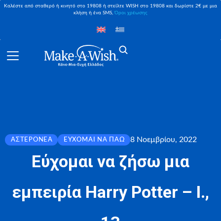
Καλέστε από σταθερό ή κινητό στο 19808 ή στείλτε WISH στο 19808 και δωρίστε 2€ με μια
κλήση ή ένα SMS,
Όροι χρέωσης
8 Νοεμβρίου, 2022
ΑΣΤΕΡΟΝΈΑ
ΕΎΧΟΜΑΙ ΝΑ ΠΆΩ
Εύχομαι να ζήσω μια
εμπειρία Harry Potter – Ι.,