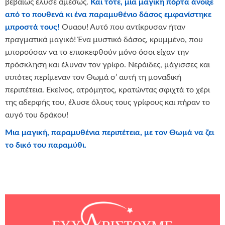
βεβαίως έλυσε αμέσως.
Και τότε, μία μαγική πόρτα άνοιξε
από το πουθενά κι ένα παραμυθένιο δάσος εμφανίστηκε
μπροστά τους!
Ουαου! Αυτό που αντίκρυσαν ήταν
πραγματικά μαγικό! Ένα μυστικό δάσος, κρυμμένο, που
μπορούσαν να το επισκεφθούν μόνο όσοι είχαν την
πρόσκληση και έλυναν τον γρίφο. Νεράιδες, μάγισσες και
ιππότες περίμεναν τον Θωμά σ’ αυτή τη μοναδική
περιπέτεια. Εκείνος, ατρόμητος, κρατώντας σφιχτά το χέρι
της αδερφής του, έλυσε όλους τους γρίφους και πήραν το
αυγό του δράκου!
Μια μαγική, παραμυθένια περιπέτεια, με τον Θωμά να ζει
το δικό του παραμύθι.