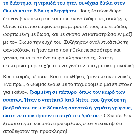
το διάστημα, η νεράιδά του ήταν συνέχεια δίπλα στον
Θωμά και τη δίδυμη αδερφή του.
Τους έστελνε δώρα,
έκαναν βιντεοκλήσεις και τους έκανε διάφορες εκπλήξεις.
Όπως τότε που εμφανίστηκε μπροστά τους μία νεράιδα,
φορτωμένη με δώρα, και με σκοπό να καταστρώσουν μαζί
με τον Θωμά την ευχή του. Συζήτησαν αναλυτικά πώς τη
φανταζόταν, τι ήταν αυτό που ήθελε περισσότερο και,
γενικά, εκμαίευσε ένα σωρό πληροφορίες, ώστε η
εκπλήρωση της ευχής του να γινόταν πραγματικά μοναδική.
Και ο καιρός πέρασε. Και οι συνθήκες ήταν πλέον ευνοϊκές.
Ένα πρωί, ο Θωμάς έλαβε με το ταχυδρομείο μία επιστολή
για εκείνον.
Γραμμένη σε πάπυρο, όπως τον καιρό των
ιπποτών.
Ήταν ο ντετέκτιβ Κτιβ Ντέτε, που ζητούσε τη
βοήθειά του σε μία δύσκολη αποστολή, γεμάτη γρίφους,
ώστε να αποκτήσουν το αυγό του δράκου.
Ο Θωμάς δεν
έχασε στιγμή και απάντησε αμέσως στον ντετέκτιβ ότι
αποδεχόταν την πρόσκληση!