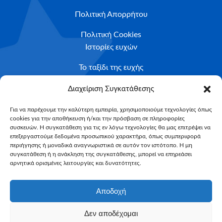
Πολιτική Απορρήτου
Πολιτική Cookies
Ιστορίες ευχών
Το ταξίδι της ευχής
Κριτήρια Καταλληλότητας
Διαχείριση Συγκατάθεσης
Υποβολή Αιτήματος
Για να παρέχουμε την καλύτερη εμπειρία, χρησιμοποιούμε τεχνολογίες όπως
cookies για την αποθήκευση ή/και την πρόσβαση σε πληροφορίες
NEWSLETTER
συσκευών. Η συγκατάθεση για τις εν λόγω τεχνολογίες θα μας επιτρέψει να
Email*
επεξεργαστούμε δεδομένα προσωπικού χαρακτήρα, όπως συμπεριφορά
περιήγησης ή μοναδικά αναγνωριστικά σε αυτόν τον ιστότοπο. Η μη
συγκατάθεση ή η ανάκληση της συγκατάθεσης, μπορεί να επηρεάσει
αρνητικά ορισμένες λειτουργίες και δυνατότητες.
Αποδοχή
Δεν αποδέχομαι