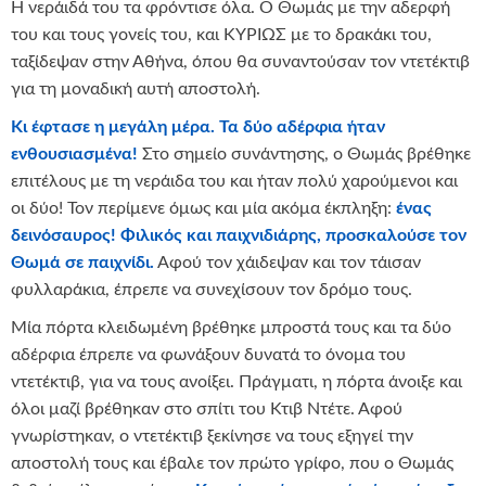
Η νεράιδά του τα φρόντισε όλα. Ο Θωμάς με την αδερφή
του και τους γονείς του, και ΚΥΡΙΩΣ με το δρακάκι του,
ταξίδεψαν στην Αθήνα, όπου θα συναντούσαν τον ντετέκτιβ
για τη μοναδική αυτή αποστολή.
Κι έφτασε η μεγάλη μέρα. Τα δύο αδέρφια ήταν
ενθουσιασμένα!
Στο σημείο συνάντησης, ο Θωμάς βρέθηκε
επιτέλους με τη νεράιδα του και ήταν πολύ χαρούμενοι και
οι δύο! Τον περίμενε όμως και μία ακόμα έκπληξη:
ένας
δεινόσαυρος! Φιλικός και παιχνιδιάρης, προσκαλούσε τον
Θωμά σε παιχνίδι.
Αφού τον χάιδεψαν και τον τάισαν
φυλλαράκια, έπρεπε να συνεχίσουν τον δρόμο τους.
Μία πόρτα κλειδωμένη βρέθηκε μπροστά τους και τα δύο
αδέρφια έπρεπε να φωνάξουν δυνατά το όνομα του
ντετέκτιβ, για να τους ανοίξει. Πράγματι, η πόρτα άνοιξε και
όλοι μαζί βρέθηκαν στο σπίτι του Κτιβ Ντέτε. Αφού
γνωρίστηκαν, ο ντετέκτιβ ξεκίνησε να τους εξηγεί την
αποστολή τους και έβαλε τον πρώτο γρίφο, που ο Θωμάς