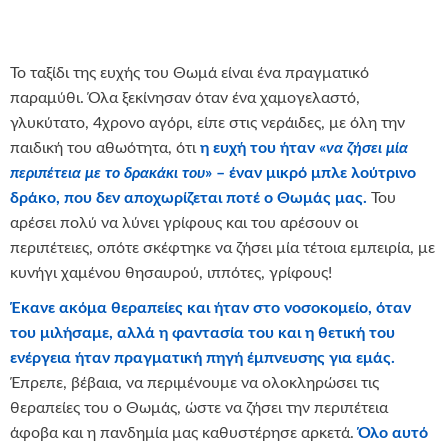
Το ταξίδι της ευχής του Θωμά είναι ένα πραγματικό
παραμύθι. Όλα ξεκίνησαν όταν ένα χαμογελαστό,
γλυκύτατο, 4χρονο αγόρι, είπε στις νεράιδες, με όλη την
παιδική του αθωότητα, ότι
η ευχή του ήταν «
να ζήσει μία
περιπέτεια με το δρακάκι του
» – έναν μικρό μπλε λούτρινο
δράκο, που δεν αποχωρίζεται ποτέ ο Θωμάς μας.
Του
αρέσει πολύ να λύνει γρίφους και του αρέσουν οι
περιπέτειες, οπότε σκέφτηκε να ζήσει μία τέτοια εμπειρία, με
κυνήγι χαμένου θησαυρού, ιππότες, γρίφους!
Έκανε ακόμα θεραπείες και ήταν στο νοσοκομείο, όταν
του μιλήσαμε, αλλά η φαντασία του και η θετική του
ενέργεια ήταν πραγματική πηγή έμπνευσης για εμάς.
Έπρεπε, βέβαια, να περιμένουμε να ολοκληρώσει τις
θεραπείες του ο Θωμάς, ώστε να ζήσει την περιπέτεια
άφοβα και η πανδημία μας καθυστέρησε αρκετά.
Όλο αυτό