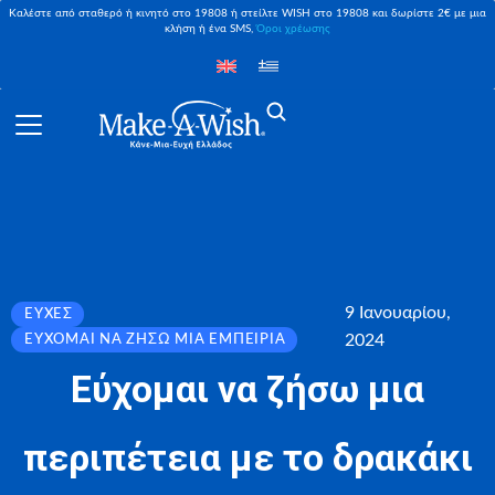
Καλέστε από σταθερό ή κινητό στο 19808 ή στείλτε WISH στο 19808 και δωρίστε 2€ με μια
κλήση ή ένα SMS,
Όροι χρέωσης
9 Ιανουαρίου,
ΕΥΧΈΣ
2024
ΕΎΧΟΜΑΙ ΝΑ ΖΉΣΩ ΜΙΑ ΕΜΠΕΙΡΊΑ
Εύχομαι να ζήσω μια
περιπέτεια με το δρακάκι