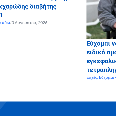
ακχαρώδης διαβήτης
 1
α πάω
/
3 Αυγούστου, 2026
Εύχομαι 
ειδικό αμ
εγκεφαλι
τετραπλη
Ευχές
,
Εύχομαι