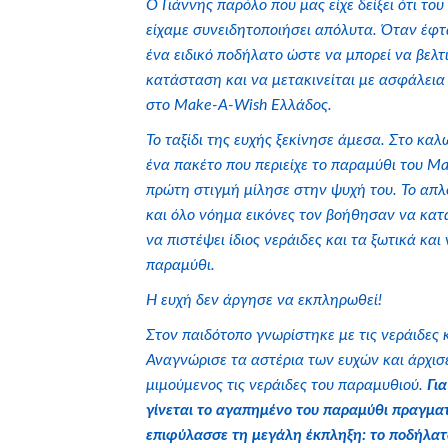
Ο Γιάννης παρόλο που μας είχε δείξει ότι το
είχαμε συνειδητοποιήσει απόλυτα. Όταν έφτ
ένα ειδικό ποδήλατο ώστε να μπορεί να βελτ
κατάσταση και να μετακινείται με ασφάλει
στο Make-A-Wish Ελλάδος.
Το ταξίδι της ευχής ξεκίνησε άμεσα. Στο κα
ένα πακέτο που περιείχε το παραμύθι του M
πρώτη στιγμή μίλησε στην ψυχή του. Το απλό
και όλο νόημα εικόνες τον βοήθησαν να κατα
να πιστέψει ίδιος νεράιδες και τα ξωτικά και 
παραμύθι.
Η ευχή δεν άργησε να εκπληρωθεί!
Στον παιδότοπο γνωρίστηκε με τις νεράιδες 
Αναγνώρισε τα αστέρια των ευχών και άρχισ
μιμούμενος τις νεράιδες του παραμυθιού.
Γι
γίνεται το αγαπημένο του παραμύθι πραγματ
επιφύλασσε τη μεγάλη έκπληξη: το ποδήλατ