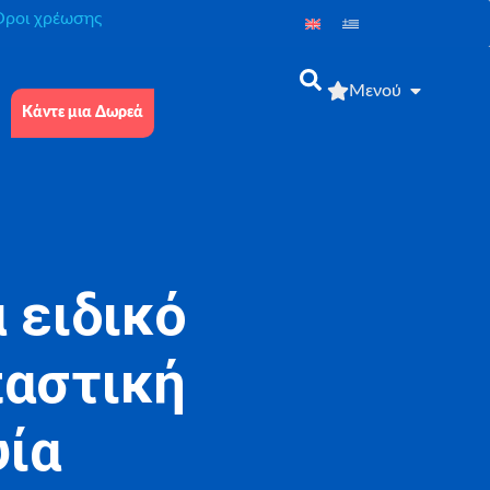
́ροι χρέωσης
Μενού
Κάντε μια Δωρεά
 ειδικό
παστική
ψία