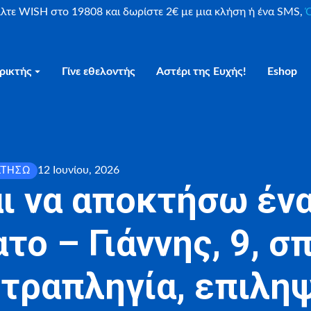
είλτε WISH στο 19808 και δωρίστε 2€ με μια κλήση ή ένα SMS,
Ο
ρικτής
Γίνε εθελοντής
Αστέρι της Ευχής!
Eshop
12 Ιουνίου, 2026
ΚΤΉΣΩ
ι να αποκτήσω ένα
το – Γιάννης, 9, σ
τραπληγία, επιλη