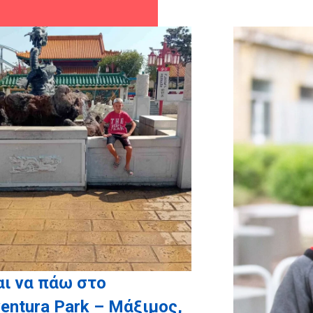
χορηγούς σε είδος: myikona,
ty, LAZAROS XRISTIDIS
ι να πάω στο
entura Park – Μάξιμος,