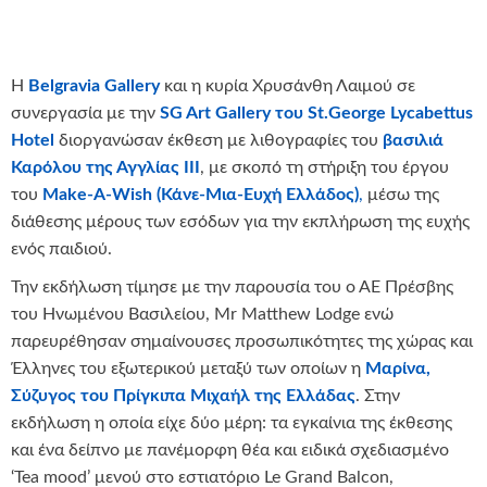
Η
Belgravia Gallery
και η κυρία Χρυσάνθη Λαιμού σε
συνεργασία με την
SG Art Gallery του St.George Lycabettus
Hotel
διοργανώσαν έκθεση με λιθογραφίες του
βασιλιά
Καρόλου της Αγγλίας III
, με σκοπό τη στήριξη του έργου
του
Make-A-Wish (Κάνε-Μια-Ευχή Ελλάδος)
,
μέσω της
διάθεσης μέρους των εσόδων για την εκπλήρωση της ευχής
ενός παιδιού.
Την εκδήλωση τίμησε με την παρουσία του ο ΑΕ Πρέσβης
του Ηνωμένου Βασιλείου, Mr Matthew Lodge ενώ
παρευρέθησαν σημαίνουσες προσωπικότητες της χώρας και
Έλληνες του εξωτερικού μεταξύ των οποίων η
Μαρίνα,
Σύζυγος του Πρίγκιπα Μιχαήλ της Ελλάδας
. Στην
εκδήλωση η οποία είχε δύο μέρη: τα εγκαίνια της έκθεσης
και ένα δείπνο με πανέμορφη θέα και ειδικά σχεδιασμένο
‘Tea mood’ μενού στο εστιατόριο Le Grand Balcon,