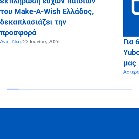
εκπλήρωση ευχών παιδιών
του Make-A-Wish Ελλάδος,
δεκαπλασιάζει την
προσφορά
Για 
Avin
,
Νέα
/
23 Ιουνίου, 2026
Yubo
μας
Αστερ