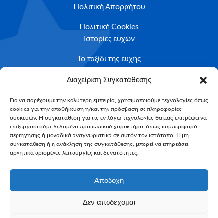
Πολιτική Απορρήτου
Πολιτική Cookies
Ιστορίες ευχών
Το ταξίδι της ευχής
Κριτήρια Καταλληλότητας
Διαχείριση Συγκατάθεσης
Υποβολή Αιτήματος
Για να παρέχουμε την καλύτερη εμπειρία, χρησιμοποιούμε τεχνολογίες όπως
cookies για την αποθήκευση ή/και την πρόσβαση σε πληροφορίες
NEWSLETTER
συσκευών. Η συγκατάθεση για τις εν λόγω τεχνολογίες θα μας επιτρέψει να
Email*
επεξεργαστούμε δεδομένα προσωπικού χαρακτήρα, όπως συμπεριφορά
περιήγησης ή μοναδικά αναγνωριστικά σε αυτόν τον ιστότοπο. Η μη
συγκατάθεση ή η ανάκληση της συγκατάθεσης, μπορεί να επηρεάσει
αρνητικά ορισμένες λειτουργίες και δυνατότητες.
Αποδοχή
Δεν αποδέχομαι
Make-A-Wish Greece © 2025