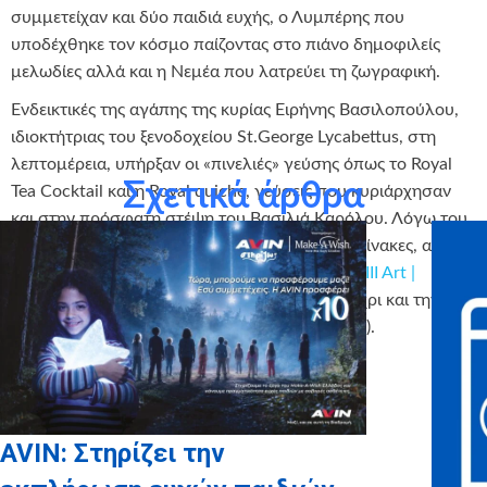
συμμετείχαν και δύο παιδιά ευχής, ο Λυμπέρης που
υποδέχθηκε τον κόσμο παίζοντας στο πιάνο δημοφιλείς
μελωδίες αλλά και η Νεμέα που λατρεύει τη ζωγραφική.
Ενδεικτικές της αγάπης της κυρίας Ειρήνης Βασιλοπούλου,
ιδιοκτήτριας του ξενοδοχείου St.George Lycabettus, στη
λεπτομέρεια, υπήρξαν οι «πινελιές» γεύσης όπως το Royal
Σχετικά άρθρα
Tea Cocktail και η Royal quiche, γεύσεις που κυριάρχησαν
και στην πρόσφατη στέψη του Βασιλιά Καρόλου. Λόγω του
μεγάλου ενδιαφέροντος του κοινού για τους πίνακες, αυτοί
παραμένουν διαθέσιμοι στο
HM King Charles III Art |
Belgravia Gallery
ενώ αγορές είναι δυνατές μέχρι και την
Τετάρτη 12 Ιουλίου (Υπεύθυνη κ.Π.Ρίζου ΧΧΧΧ).
AVIN: Στηρίζει την