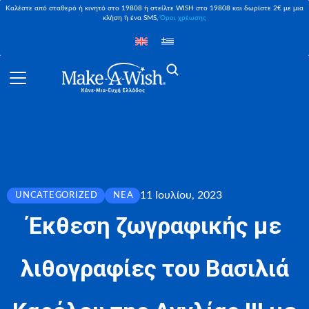
Καλέστε από σταθερό ή κινητό στο 19808 ή στείλτε WISH στο 19808 και δωρίστε 2€ με μια
κλήση ή ένα SMS,
Όροι χρέωσης
11 Ιουλίου, 2023
UNCATEGORIZED
ΝΈΑ
Έκθεση ζωγραφικής με
λιθογραφίες του Βασιλιά