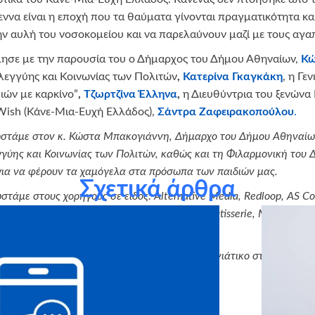
εννα είναι η εποχή που τα θαύματα γίνονται πραγματικότητα κα
ην αυλή του νοσοκομείου και να παρελαύνουν μαζί με τους αγα
ίμησε με την παρουσία του ο Δήμαρχος του Δήμου Αθηναίων,
Κώ
λεγγύης και Κοινωνίας των Πολιτών
,
Κατερίνα Γκαγκάκη
, η Γε
ών με καρκίνο”
,
Τζωρτζίνα Έλληνα
,
η Διευθύντρια του ξενών
Wish (Κάνε-Μια-Ευχή Ελλάδος),
Σάντρα Ζαφειρακοπούλου
.
στάμε στον κ. Κώστα Μπακογιάννη, Δήμαρχο του Δήμου Αθηναίων
γύης και Κοινωνίας των Πολιτών, καθώς και τη Φιλαρμονική του 
για να φέρουν τα χαμόγελα στα πρόσωπα των παιδιών μας.
Σχετικά άρθρα
στάμε στους χορηγούς σε είδος:
Alternative
Media
,
Redloop
,
AS
Co
 Τσιώτη- Ενδυματολόγος, Σκλαβενίτης,
Fresh
Patisserie
,
Medisei
Α.Ε
t
Juices
.
από την
Dream
Star
για τον μαγικό Χριστουγεννιάτικο στολισμό πο