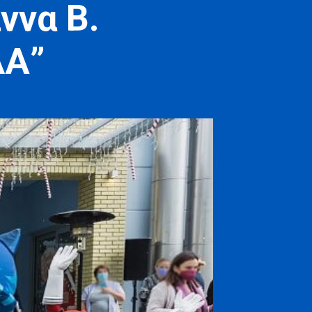
ννα Β.
ΔΑ”