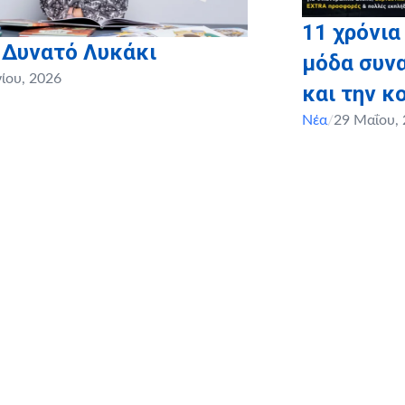
11 χρόνια
 Δυνατό Λυκάκι
μόδα συνα
νίου, 2026
και την κ
Νέα
/
29 Μαΐου,