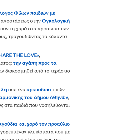
ογος Φίλων παιδιών με
εξ αποστάσεως στην
Ογκολογική
φέρουν τη χαρά στα πρόσωπα των
ους, τραγουδώντας τα κάλαντα
HARE
THE
LOVE
»
,
ματος:
την αγάπη προς τα
αν διακοσμηθεί από το τεράστιο
κλέρ
και ένα
αρκουδάκι
τριών
αρμονικής του Δήμου Αθηνών
,
υς στα παιδιά που νοσηλεύονται
αγούδια και χορό τον προαύλιο
παγορευμένα» γλυκίσματα που με
ον παγερό αέρα εκείνης της