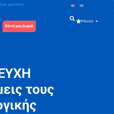
́ροι χρέωσης
Μενού
Κάντε μια Δωρεά
-ΕΥΧΗ
εις τους
ογικής