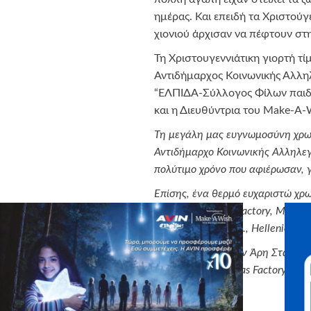
ημέρας. Και επειδή τα Χριστούγ
χιονιού άρχισαν να πέφτουν στ
Τη Χριστουγεννιάτικη γιορτή τ
Αντιδήμαρχος Κοινωνικής Αλλη
“ΕΛΠΙΔΑ-Σύλλογος Φίλων παιδι
και η Διευθύντρια του Make-A-
Τη μεγάλη μας ευγνωμοσύνη χρω
Αντιδήμαρχο Κοινωνικής Αλληλεγ
πολύτιμο χρόνο που αφιέρωσαν, 
Επίσης, ένα θερμό ευχαριστώ χρω
Hellas
,
Christmas
Factory
, Μαρία
ΓΙΟΝ ΕΛΛΑΣ Ε.Π.Ε.,
Hellenic
Frui
Special
Thanks
στον Άρη Στάθη 
μαγευτικό
Christmas
Factory
!