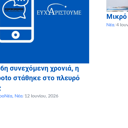
Μικρό
Νέα
/
4 Ιου
 6η συνεχόμενη χρονιά, η
boto στάθηκε στο πλευρό
ς
ροΝέα
,
Νέα
/
12 Ιουνίου, 2026