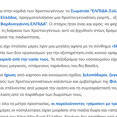
σα στην καρδιά των Χριστουγέννων, το
Σωματείο “ΕΛΠΙΔΑ-Σύλλ
 Ελλάδος
, πραγματοποίησαν μια Χριστουγεννιάτικη γιορτή… 
 Βαρδινογιάννη-ΕΛΠΙΔΑ”
. Ο στόχος ήταν ένας και ιερός: να 
 τη διάρκεια των Χριστουγέννων, αντί να ξεχυθούν στους δρόμ
σιά της παιδικότητας.
ς είχε στολίσει μέρες πριν μια μεγάλη αφίσα με το σύνθημα
«
S
σία των δύο οργανισμών για την εξυπηρέτηση ενός κοινού ορά
ερινά από την υγεία τους
.
Τα πεζοδρόμια του νοσοκομείου είχ
 τους μαγικούς, ιπτάμενους ταράνδους του Άη Βασίλη.
κοί
ήρωες
από καρτούν και κινούμενα σχέδια,
ξυλοπόδαροι
,
ζογ
ύς των Χριστουγεννιάτικων καλάντων και εμβατηρίων της
Φιλ
 και στέλνοντας από μακριά την αγάπη και τη συμπαράστασή το
έλαση από τα παράθυρα των δωματίων τους.
ε όλα τα μέτρα προστασίας,
οι παρελαύνοντες «γέμισαν» με τρ
μέρες οι νοσηλεύτριες είχαν μοιράσει στα παιδιά δώρα και «α
ξωτικά του Κάνε-Μια-Ευχή Ελλάδος. Κανένας δεν πτοήθηκε από τ