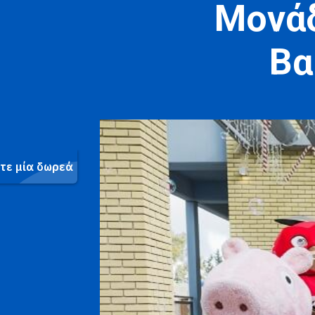
Μονάδ
Βα