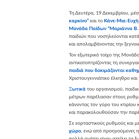
Τη Δευτέρα, 19 Δεκεμβρίου, μέ
καρκίνο”
και το
Κάνε-Μια-Ευχή
Μονάδα Παίδων “Μαριάννα Β.
παιδιών που νοσηλεύονται κατά
και απολαμβάνοντας την ξεγνοια
Τον εξωτερικό τοίχο της Μονάδα
αντικατοπτρίζοντας τη συνεργα
παιδιά που δοκιμάζονται καθημ
Χριστουγεννιάτικο έλκηθρο και
Ξωτικά
του οργανισμού, παιδι
μέτρων παρέλασαν στους ρυθμο
κάνοντας τον γύρο του κτιρίου
και παρακολουθούσαν την παρ
Σε εορταστικούς ρυθμούς και μ
χώρο
, ενώ από προηγούμενες η
πολλή αγάπη είχαν στείλει τα 