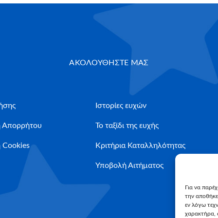
ΑΚΟΛΟΥΘΗΣΤΕ ΜΑΣ
ήσης
Ιστορίες ευχών
ή Απορρήτου
Το ταξίδι της ευχής
 Cookies
Κριτήρια Καταλληλότητας
Υποβολή Αιτήματος
Για να παρέ
την αποθήκε
εν λόγω τεχ
χαρακτήρα, 