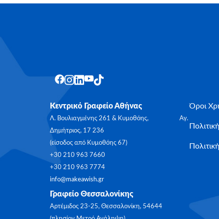
Κεντρικό Γραφείο Αθήνας
Όροι Χρ
Λ. Βουλιαγμένης 261 & Κυμοθόης, Αγ.
Πολιτικ
Δημήτριος, 17 236
(είσοδος από Κυμοθόης 67)
Πολιτική
+30 210 963 7660
+30 210 963 7774
info@makeawish.gr
Γραφείο Θεσσαλονίκης
Αρτέμιδος 23-25, Θεσσαλονίκη, 54644
(πλησίον Μετρό Ανάληψη)