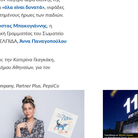
ι
«όλα είναι δυνατά»
,
νιφάδες
πημένους ήρωες των παιδιών.
στας Μπακογιάννης
, η
νική Γραμματέας του Σωματείο
α ΕΛΠΙΔΑ
,
Άννα Παναγοπούλου
, την Κατερίνα Γκαγκάκη,
Δήμου Αθηναίων, για τον
mpany
,
Partner
Plus
,
PepsiCo
.,
Patras
Bag
, Παιχνίδια Διακάκης,
υ έφερε κατευθείαν από το