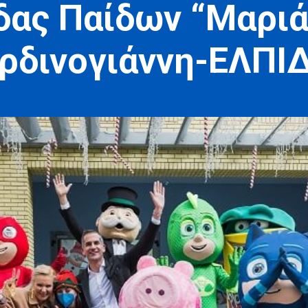
ας Παίδων “Μαριά
ρδινογιάννη-ΕΛΠΙ