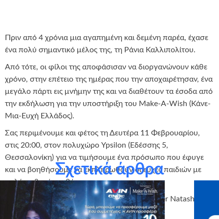
Πριν από 4 χρόνια μια αγαπημένη και δεμένη παρέα, έχασε
ένα πολύ σημαντικό μέλος της, τη Ράνια Καλλιπολίτου.
Από τότε, οι φίλοι της αποφάσισαν να διοργανώνουν κάθε
χρόνο, στην επέτειο της ημέρας που την αποχαιρέτησαν, ένα
μεγάλο πάρτι εις μνήμην της και να διαθέτουν τα έσοδα από
την εκδήλωση για την υποστήριξη του Make-A-Wish (Κάνε-
Μια-Ευχή Ελλάδος).
Σας περιμένουμε και φέτος τη Δευτέρα 11 Φεβρουαρίου,
στις 20:00, στον πολυχώρο Ypsilon (Εδέσσης 5,
Θεσσαλονίκη) για να τιμήσουμε ένα πρόσωπο που έφυγε
Σχετικά άρθρα
και να βοηθήσουμε να εκπληρωθούν οι ευχές παιδιών με
πολύ σοβαρές ασθένειες.
Μαζί μας θα βρίσκεται και η αγαπητή You tuber Natasha
Kay.