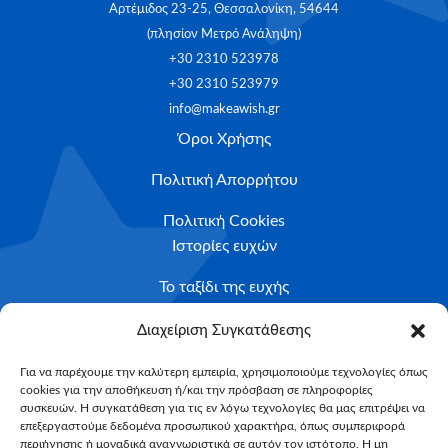
Αρτέμιδος 23-25, Θεσσαλονίκη, 54644
(πλησίον Μετρό Ανάληψη)
+30 2310 523978
+30 2310 523979
info@makeawish.gr
Όροι Χρήσης
Πολιτική Απορρήτου
Πολιτική Cookies
Ιστορίες ευχών
Το ταξίδι της ευχής
Κριτήρια Καταλληλότητας
Διαχείριση Συγκατάθεσης
Υποβολή Αιτήματος
Για να παρέχουμε την καλύτερη εμπειρία, χρησιμοποιούμε τεχνολογίες όπως
cookies για την αποθήκευση ή/και την πρόσβαση σε πληροφορίες
NEWSLETTER
συσκευών. Η συγκατάθεση για τις εν λόγω τεχνολογίες θα μας επιτρέψει να
Email*
επεξεργαστούμε δεδομένα προσωπικού χαρακτήρα, όπως συμπεριφορά
περιήγησης ή μοναδικά αναγνωριστικά σε αυτόν τον ιστότοπο. Η μη