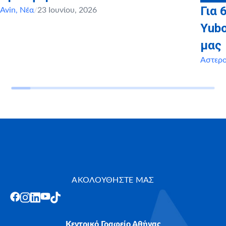
Για 
Avin
,
Νέα
/
23 Ιουνίου, 2026
Yubo
μας
Αστερ
ΑΚΟΛΟΥΘΗΣΤΕ ΜΑΣ
Κεντρικό Γραφείο Αθήνας