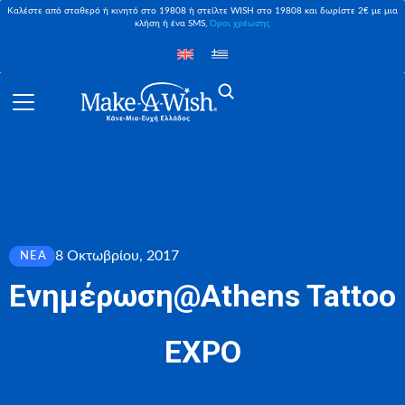
Καλέστε από σταθερό ή κινητό στο 19808 ή στείλτε WISH στο 19808 και δωρίστε 2€ με μια
κλήση ή ένα SMS,
Όροι χρέωσης
8 Οκτωβρίου, 2017
ΝΈΑ
Ενημέρωση@Athens Tattoo
EXPO