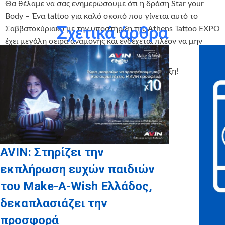
Θα θέλαμε να σας ενημερώσουμε ότι η δράση Star your
Body – Ένα tattoo για καλό σκοπό που γίνεται αυτό το
Σαββατοκύριακο με την υποστήριξη της Athens Tattoo EXPO
Σχετικά άρθρα
έχει μεγάλη σειρά αναμονής και ενδέχεται πλέον να μην
μπορέσετε να εξυπηρετηθείτε.
Σας ευχαριστούμε πολύ που για την υποστήριξη!
AVIN: Στηρίζει την
εκπλήρωση ευχών παιδιών
του Make-A-Wish Ελλάδος,
δεκαπλασιάζει την
προσφορά