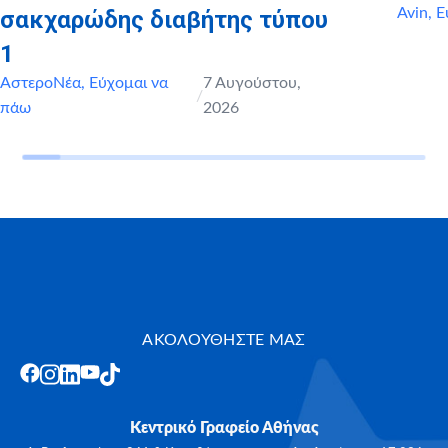
Avin
,
Ε
σακχαρώδης διαβήτης τύπου
1
ΑστεροΝέα
,
Εύχομαι να
7 Αυγούστου,
/
πάω
2026
ΑΚΟΛΟΥΘΗΣΤΕ ΜΑΣ
Κεντρικό Γραφείο Αθήνας