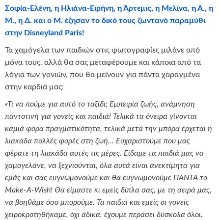
Σοφία-Ελένη, η Ηλιάνα-Ειρήνη, η Άρτεμις, η Μελίνα, η Α., η
Μ., η Δ. και ο Μ. έζησαν το δικό τους ζωντανό παραμύθι
στην
Disneyland
Paris
!
Τα χαμόγελα των παιδιών στις φωτογραφίες μιλάνε από
μόνα τους, αλλά θα σας μεταφέρουμε και κάποια από τα
λόγια των γονιών, που θα μείνουν για πάντα χαραγμένα
στην καρδιά μας:
«Τι να πούμε για αυτό το ταξίδι; Εμπειρία ζωής, ανάμνηση
παντοτινή για γονείς και παιδιά! Τελικά τα όνειρα γίνονται
καμιά φορά πραγματικότητα, τελικά μετά την μπόρα έρχεται η
λιακάδα πολλές φορές στη ζωή… Ευχαριστούμε που μας
φέρατε τη λιακάδα αυτές τις μέρες. Είδαμε τα παιδιά μας να
χαμογελάνε, να ξεχνιούνται, όλα αυτά είναι ανεκτίμητα για
εμάς και σας ευγνωμονούμε και θα ευγνωμονούμε ΠΑΝΤΑ το
Make-A-Wish! Θα είμαστε κι εμείς δίπλα σας, με τη σειρά μας,
να βοηθάμε όσο μπορούμε. Τα παιδιά και εμείς οι γονείς
χειροκροτηθήκαμε, όχι άδικα, έχουμε περάσει δύσκολα όλοι.