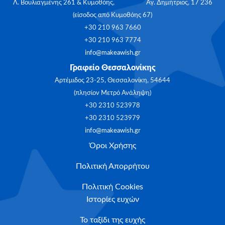
Λ. Βουλιαγμένης 261 & Κυμοθόης, Αγ. Δημήτριος, 17 236
(είσοδος από Κυμοθόης 67)
+30 210 963 7660
+30 210 963 7774
info@makeawish.gr
Γραφείο Θεσσαλονίκης
Αρτέμιδος 23-25, Θεσσαλονίκη, 54644
(πλησίον Μετρό Ανάληψη)
+30 2310 523978
+30 2310 523979
info@makeawish.gr
Όροι Χρήσης
Πολιτική Απορρήτου
Πολιτική Cookies
Ιστορίες ευχών
Το ταξίδι της ευχής