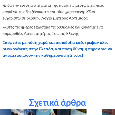
«Είδα την ευτυχία στα μάτια της αυτές τις μέρες. Είχα πολύ
καιρό να την δω ξένοιαστη και τόσο χαρούμενη. Χίλια
ευχαριστώ σε όλους!»,
Λόγια μητέρας Αρτέμιδος
«Αυτές τις ημέρες ξεχάσαμε τις δυσκολίες και ζούσαμε ένα
παραμύθι
!», Λόγια μητέρας Σοφίας-Ελένης
Σκεφτείτε με πόση χαρά και αισιοδοξία επέστρεψαν όλες
οι οικογένειες στην Ελλάδα, και πόση δύναμη πήραν για να
αντιμετωπίσουν την καθημερινότητά τους!
θερμά όλα τα σχολεία που συμμετείχαν στο πρόγραμμα
Αστέρι της Ευχής και με την υποστήριξή τους εκπληρώσαμε
Σχετικά άρθρα
αυτές τις ευχές!