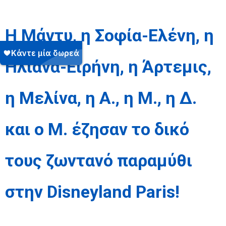
Η Μάντυ, η Σοφία-Ελένη, η
Ηλιάνα-Ειρήνη, η Άρτεμις,
η Μελίνα, η Α., η Μ., η Δ.
και ο Μ. έζησαν το δικό
τους ζωντανό παραμύθι
στην
Disneyland
Paris
!