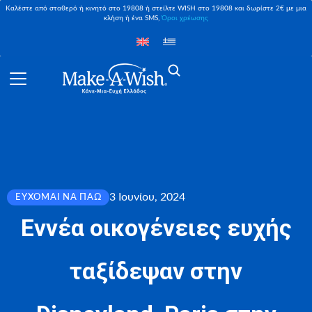
Καλέστε από σταθερό ή κινητό στο 19808 ή στείλτε WISH στο 19808 και δωρίστε 2€ με μια
κλήση ή ένα SMS,
Όροι χρέωσης
3 Ιουνίου, 2024
ΕΎΧΟΜΑΙ ΝΑ ΠΆΩ
Εννέα οικογένειες ευχής
ταξίδεψαν στην